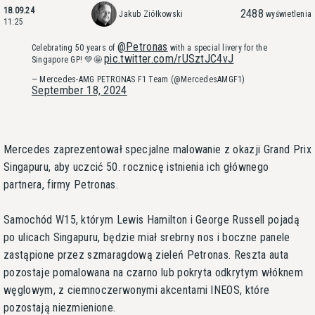
18.09.24
2488
Jakub Ziółkowski
wyświetlenia
11:25
@Petronas
Celebrating 50 years of
with a special livery for the
pic.twitter.com/rUSztJC4vJ
Singapore GP! 💚🤩
— Mercedes-AMG PETRONAS F1 Team (@MercedesAMGF1)
September 18, 2024
Mercedes zaprezentował specjalne malowanie z okazji Grand Prix
Singapuru, aby uczcić 50. rocznicę istnienia ich głównego
partnera, firmy Petronas.
Samochód W15, którym Lewis Hamilton i George Russell pojadą
po ulicach Singapuru, będzie miał srebrny nos i boczne panele
zastąpione przez szmaragdową zieleń Petronas. Reszta auta
pozostaje pomalowana na czarno lub pokryta odkrytym włóknem
węglowym, z ciemnoczerwonymi akcentami INEOS, które
pozostają niezmienione.