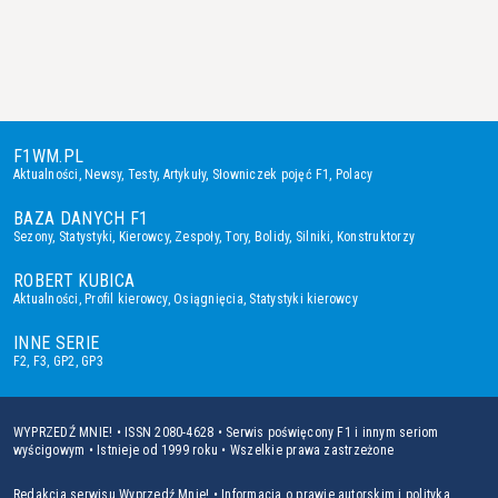
F1WM.PL
Aktualności
,
Newsy
,
Testy
,
Artykuły
,
Słowniczek pojęć F1
,
Polacy
BAZA DANYCH F1
Sezony
,
Statystyki
,
Kierowcy
,
Zespoły
,
Tory
,
Bolidy
,
Silniki
,
Konstruktorzy
ROBERT KUBICA
Aktualności
,
Profil kierowcy
,
Osiągnięcia
,
Statystyki kierowcy
INNE SERIE
F2
,
F3
,
GP2
,
GP3
WYPRZEDŹ MNIE! • ISSN 2080-4628 • Serwis poświęcony F1 i innym seriom
wyścigowym • Istnieje od 1999 roku • Wszelkie prawa zastrzeżone
Redakcja serwisu Wyprzedź Mnie!
•
Informacja o prawie autorskim i polityka