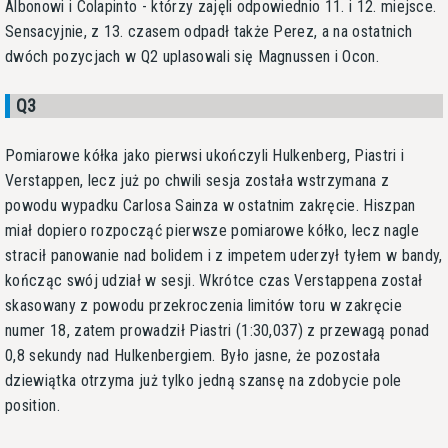
Albonowi i Colapinto - którzy zajęli odpowiednio 11. i 12. miejsce.
Sensacyjnie, z 13. czasem odpadł także Perez, a na ostatnich
dwóch pozycjach w Q2 uplasowali się Magnussen i Ocon.
Q3
Pomiarowe kółka jako pierwsi ukończyli Hulkenberg, Piastri i
Verstappen, lecz już po chwili sesja została wstrzymana z
powodu wypadku Carlosa Sainza w ostatnim zakręcie. Hiszpan
miał dopiero rozpocząć pierwsze pomiarowe kółko, lecz nagle
stracił panowanie nad bolidem i z impetem uderzył tyłem w bandy,
kończąc swój udział w sesji. Wkrótce czas Verstappena został
skasowany z powodu przekroczenia limitów toru w zakręcie
numer 18, zatem prowadził Piastri (1:30,037) z przewagą ponad
0,8 sekundy nad Hulkenbergiem. Było jasne, że pozostała
dziewiątka otrzyma już tylko jedną szansę na zdobycie pole
position.