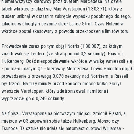
niemal wszyscy kierowcy poza duetem Mercedesa. Na czele
tabeli wkrótce znalazł się Max Verstappen (1:30,371), który z
trudem uniknął w ostatnim zakręcie wypadku podobnego do tego,
jakiemu w ubiegłym sezonie uległ Lance Stroll. Czas Holendra
wkrótce został skasowany z powodu przekroczenia limitów toru.
Prowadzenie zaraz po tym objął Norris (1:30,007), za którym
znajdowali się Leclerc (ze stratą ponad 0,2 sekundy), Piastri i...
Hulkenberg. Dość niespodziewanie wkrótce w walkę wmieszali się
- po mało udanym Q1 - kierowcy Mercedesa. Lewis Hamilton objął
prowadzenie z przewagą 0,078 sekundy nad Norrisem, a Russell
był trzeci. Na trzy minuty przed końcem mocne kółko złożył
wreszcie Verstappen, który zdetronizował Hamiltona i
wyprzedzał go o 0,249 sekundy.
Na finiszu Verstappena na pierwszym miejscu zmienił Piastri, a
miejsce w Q3 zapewnili sobie także Hulkenberg, Alonso czy
Tsunoda. Ta sztuka nie udała się natomiast duetowi Williamsa -