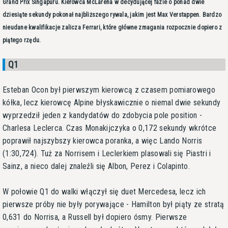
Grand Prix Singapuru. Kierowca McLarena w decydującej fazie o ponad dwie
dziesiąte sekundy pokonał najbliższego rywala, jakim jest Max Verstappen. Bardzo
nieudane kwalifikacje zalicza Ferrari, które główne zmagania rozpocznie dopiero z
piątego rzędu.
Q1
Esteban Ocon był pierwszym kierowcą z czasem pomiarowego
kółka, lecz kierowcę Alpine błyskawicznie o niemal dwie sekundy
wyprzedził jeden z kandydatów do zdobycia pole position -
Charlesa Leclerca. Czas Monakijczyka o 0,172 sekundy wkrótce
poprawił najszybszy kierowca poranka, a więc Lando Norris
(1:30,724). Tuż za Norrisem i Leclerkiem plasowali się Piastri i
Sainz, a nieco dalej znaleźli się Albon, Perez i Colapinto.
W połowie Q1 do walki włączył się duet Mercedesa, lecz ich
pierwsze próby nie były porywające - Hamilton był piąty ze stratą
0,631 do Norrisa, a Russell był dopiero ósmy. Pierwsze