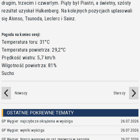
drugim, trzecim i czwartym. Piąty był Piastri, a świetny, szósty
rezultat uzyskał Hulkenberg. Na kolejnych pozycjach uplasowali
się Alonso, Tsunoda, Leclerc i Sainz.
Pogoda na koniec sesji:
Temperatura toru: 31°C
Temperatura powietrza: 29,2°C
Prędkość wiatru: 5,7 km/h
Wilgotność powietrza: 81%
Sucho
Nowszy
Starszy
OSTATNIE POKREWNE TEMATY
GP Węgier: najszybsze okrążenia w wyścigu
26.07.2026
GP Węgier: wyniki wyścigu
26.07.2026
GP Węgier: Norris wygrywa po raz pierwszy w sezonie
26.07.2026