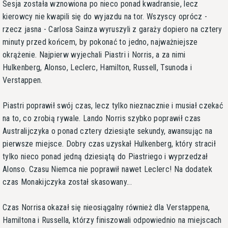
Sesja została wznowiona po nieco ponad kwadransie, lecz
kierowcy nie kwapili się do wyjazdu na tor. Wszyscy oprócz -
rzecz jasna - Carlosa Sainza wyruszyli z garaży dopiero na cztery
minuty przed końcem, by pokonać to jedno, najważniejsze
okrążenie. Najpierw wyjechali Piastri i Norris, a za nimi
Hulkenberg, Alonso, Leclerc, Hamilton, Russell, Tsunoda i
Verstappen.
Piastri poprawił swój czas, lecz tylko nieznacznie i musiał czekać
na to, co zrobią rywale. Lando Norris szybko poprawił czas
Australijczyka o ponad cztery dziesiąte sekundy, awansując na
pierwsze miejsce. Dobry czas uzyskał Hulkenberg, który stracił
tylko nieco ponad jedną dziesiątą do Piastriego i wyprzedzał
Alonso. Czasu Niemca nie poprawił nawet Leclerc! Na dodatek
czas Monakijczyka został skasowany...
Czas Norrisa okazał się nieosiągalny również dla Verstappena,
Hamiltona i Russella, którzy finiszowali odpowiednio na miejscach