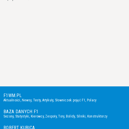
F1WM.PL
Aktualności
,
Newsy
,
Testy
,
Artykuły
,
Słowniczek pojęć F1
,
Polacy
BAZA DANYCH F1
Sezony
,
Statystyki
,
Kierowcy
,
Zespoły
,
Tory
,
Bolidy
,
Silniki
,
Konstruktorzy
ROBERT KUBICA