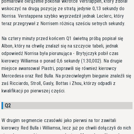
pomiarowe okrążenie pokonał wkrótce Verstappen, który zdołał
wskoczyć na drugą pozycję ze stratą jedynie 0,13 sekundy do
Norrisa. Verstappena szybko wyprzedził jednak Leclerc, który
teraz przegrywał z Norrisem różnicą sześciu setnych sekundy.
Na cztery minuty przed końcem Q1 świetną próbą popisał się
Albon, który na chwilę znalazł się na szczycie tabeli, jednak
odpowiedź Norrisa była piorunująca - Brytyjczyk pobił czas
kierowcy Williamsa o ponad 0,6 sekundy (1:30,002). Na drugie
miejsce awansował Piastri, poprawili się również kierowcy
Mercedesa oraz Red Bulla. Na przeciwległym biegunie znaleźli się
zaś Ricciardo, Stroll, Gasly, Bottas i Zhou, którzy odpadli z
kwalifikacji po pierwszej części.
Q2
W drugim segmencie czasówki jako pierwsi na tor zawitali
kierowcy Red Bulla i Williamsa, lecz już po chwili dołączyli do nich