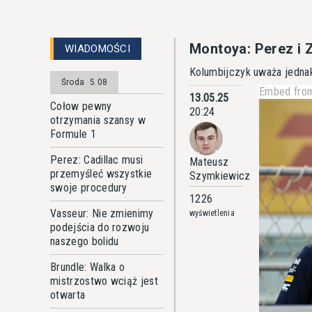
Montoya: Perez i 
WIADOMOŚCI
Kolumbijczyk uważa jednak
Środa
5.08
Embed from
13.05.25
Cołow pewny
20:24
otrzymania szansy w
Formule 1
Perez: Cadillac musi
Mateusz
przemyśleć wszystkie
Szymkiewicz
swoje procedury
1226
Vasseur: Nie zmienimy
wyświetlenia
podejścia do rozwoju
naszego bolidu
Brundle: Walka o
mistrzostwo wciąż jest
otwarta