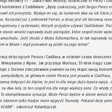
łego kierowcy F1 - Juana Pablo Montoyi, ostatecznie to Perez i Zh
 kontraktami z Cadillakiem.
Będę zaskoczony, jeśli Sergio Perez n
owił ich priorytetu. Wydaje mi się, że numerem dwa na ich liście j
. Korzystał już z jednostek Ferrari, a teraz jest ich kierowcą re
najomiony z systemami, których przyjdzie używać Cadillakowi. Po
w stanie wnieść naprawdę duże pieniądze, które zespół może wyko
samochodu. Jeśli chodzi o Micka Schumachera, to tak naprawdę r
imi w Miami i stąd ponownie są plotki na jego temat
.
macji dotyczących Pereza i Cadillaca, w ostatnim czasie donoszono
Meksykanina z Alpine. Jak przyznaje Montoya, 35-latek mając szan
ajni z Enstone zdecydowanie powinien na niej skupić swoją koncent
 pomyślałbym, że głównym celem Pereza jest posada w Cadillacu, 
zansę dołączyć do Alpine, to jest to dla niego dużo lepsza opcja. J
 na dwa lata, to ten zespół ma dla niego większy sens. Co wtedy z
 To skomplikowana sytuacja. Może Perez będzie w stanie wrócić d
m zdaniem tylko Hadjar może wygryźć Tsunodę. Pokazał duży pote
ą VCARB
- zakończył Kolumbijczyk.