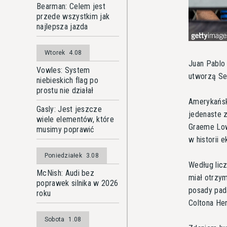
Bearman: Celem jest
przede wszystkim jak
najlepsza jazda
Wtorek
4.08
Juan Pablo
Vowles: System
utworzą Se
niebieskich flag po
prostu nie działał
Amerykańsk
Gasly: Jest jeszcze
jedenaste z
wiele elementów, które
Graeme Low
musimy poprawić
w historii e
Poniedziałek
3.08
Według lic
McNish: Audi bez
miał otrzym
poprawek silnika w 2026
posady pad
roku
Coltona Her
Sobota
1.08