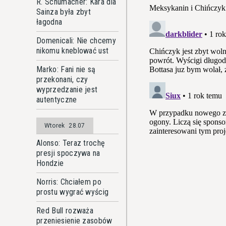
R. Schumacher: Kara dla
Sainza była zbyt
łagodna
Domenicali: Nie chcemy
nikomu kneblować ust
Marko: Fani nie są
przekonani, czy
wyprzedzanie jest
autentyczne
Wtorek
28.07
Alonso: Teraz trochę
presji spoczywa na
Hondzie
Norris: Chciałem po
prostu wygrać wyścig
Red Bull rozważa
przeniesienie zasobów