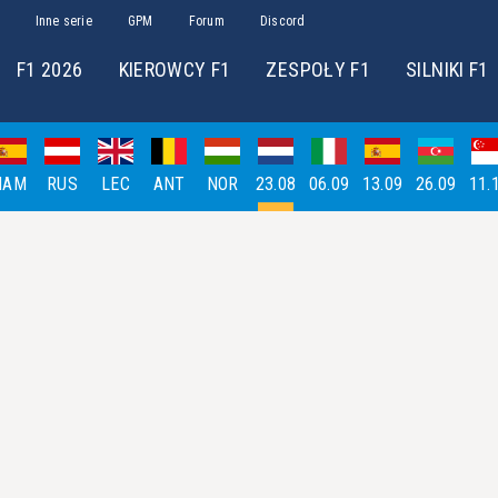
Inne serie
GPM
Forum
Discord
F1 2026
KIEROWCY F1
ZESPOŁY F1
SILNIKI F1
HAM
RUS
LEC
ANT
NOR
23.08
06.09
13.09
26.09
11.