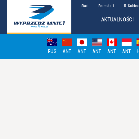
Start
Formuła 1
R. Kubica
AKTUALNOŚCI
RUS
ANT
ANT
ANT
ANT
ANT