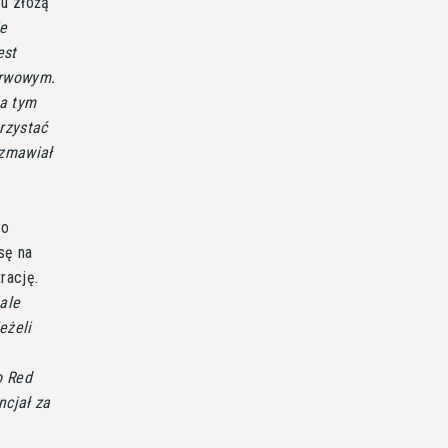
ou złożą
ie
est
zerwowym.
za tym
rzystać
ozmawiał
 o
sę na
rację.
ale
eżeli
o Red
ncjał za