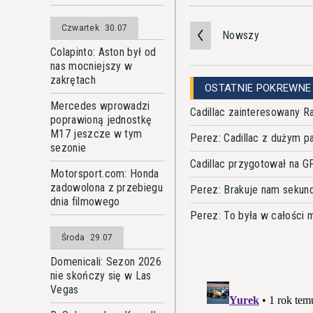
Czwartek
30.07
Nowszy
Colapinto: Aston był od
nas mocniejszy w
zakrętach
OSTATNIE POKREWNE
Mercedes wprowadzi
Cadillac zainteresowany 
poprawioną jednostkę
M17 jeszcze w tym
Perez: Cadillac z dużym p
sezonie
Cadillac przygotował na G
Motorsport.com: Honda
zadowolona z przebiegu
Perez: Brakuje nam sekund
dnia filmowego
Perez: To była w całości 
Środa
29.07
Domenicali: Sezon 2026
nie skończy się w Las
Vegas