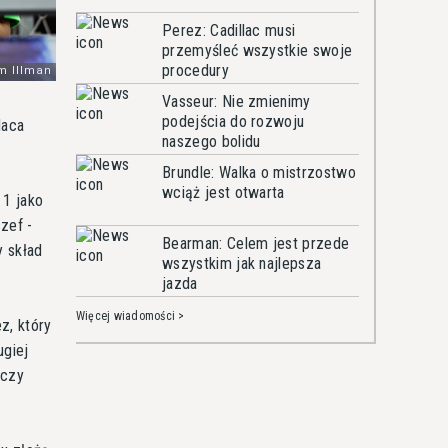
Perez: Cadillac musi
przemyśleć wszystkie swoje
procedury
Vasseur: Nie zmienimy
podejścia do rozwoju
laca
naszego bolidu
Brundle: Walka o mistrzostwo
wciąż jest otwarta
 1 jako
zef -
Bearman: Celem jest przede
y skład
wszystkim jak najlepsza
jazda
Więcej wiadomości >
z, który
ugiej
 czy