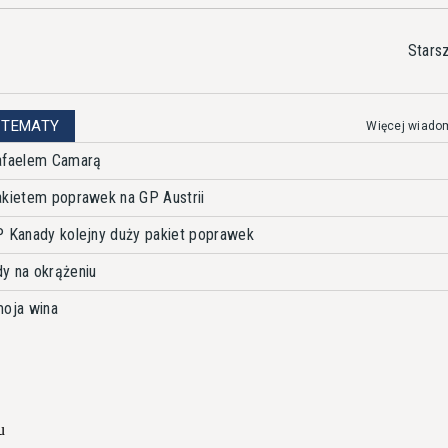
Stars
 TEMATY
Więcej wiado
Rafaelem Camarą
akietem poprawek na GP Austrii
P Kanady kolejny duży pakiet poprawek
y na okrążeniu
moja wina