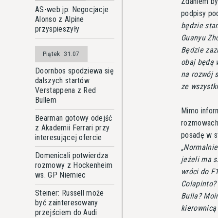
Zdaniem by
AS-web.jp: Negocjacje
podpisy pod
Alonso z Alpine
będzie stan
przyspieszyły
Guanyu Zhou
Będzie zaz
Piątek
31.07
obaj będą 
Doornbos spodziewa się
na rozwój 
dalszych startów
ze wszystk
Verstappena z Red
Bullem
Mimo infor
Bearman gotowy odejść
rozmowach 
z Akademii Ferrari przy
posadę w st
interesującej ofercie
Normalnie
Domenicali potwierdza
jeżeli ma s
rozmowy z Hockenheim
wróci do F1
ws. GP Niemiec
Colapinto?
Steiner: Russell może
Bulla? Moi
być zainteresowany
kierownic
przejściem do Audi