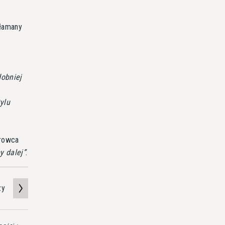
ałamany
dobniej
ylu
erowca
y dalej
.
zy