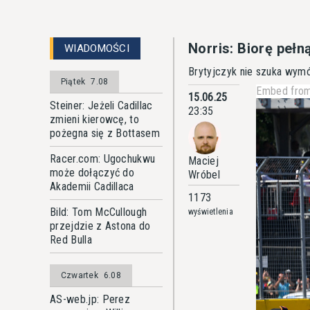
Norris: Biorę pełn
WIADOMOŚCI
Brytyjczyk nie szuka wymó
Piątek
7.08
Embed from
15.06.25
Steiner: Jeżeli Cadillac
23:35
zmieni kierowcę, to
pożegna się z Bottasem
Racer.com: Ugochukwu
Maciej
może dołączyć do
Wróbel
Akademii Cadillaca
1173
Bild: Tom McCullough
wyświetlenia
przejdzie z Astona do
Red Bulla
Czwartek
6.08
AS-web.jp: Perez