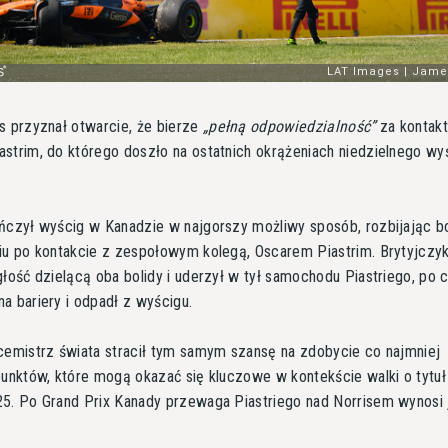
s przyznał otwarcie, że bierze
pełną odpowiedzialność
za kontakt
strim, do którego doszło na ostatnich okrążeniach niedzielnego wy
ńczył wyścig w Kanadzie w najgorszy możliwy sposób, rozbijając bo
iu po kontakcie z zespołowym kolegą, Oscarem Piastrim. Brytyjczyk
głość dzielącą oba bolidy i uderzył w tył samochodu Piastriego, po
a bariery i odpadł z wyścigu.
cemistrz świata stracił tym samym szansę na zdobycie co najmniej
punktów, które mogą okazać się kluczowe w kontekście walki o tytu
5. Po Grand Prix Kanady przewaga Piastriego nad Norrisem wynosi 