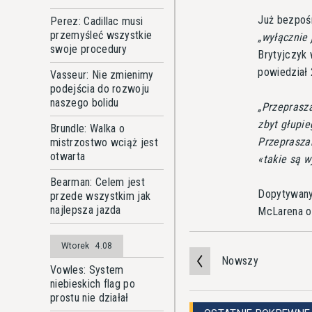
Już bezpośr
Perez: Cadillac musi
przemyśleć wszystkie
wyłącznie 
swoje procedury
Brytyjczyk
powiedział 
Vasseur: Nie zmienimy
podejścia do rozwoju
naszego bolidu
Przeprasz
zbyt głupie
Brundle: Walka o
Przepraszam
mistrzostwo wciąż jest
otwarta
«takie są w
Bearman: Celem jest
Dopytywany 
przede wszystkim jak
najlepsza jazda
McLarena o
Wtorek
4.08
Nowszy
Vowles: System
niebieskich flag po
prostu nie działał