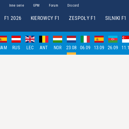
Inne serie
GPM
Forum
Discord
F1 2026
KIEROWCY F1
ZESPOŁY F1
SILNIKI F1
HAM
RUS
LEC
ANT
NOR
23.08
06.09
13.09
26.09
11.