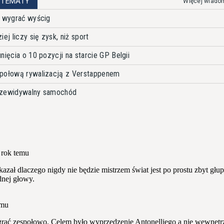
 TEMATY
Więcej wiado
u wygrać wyścig
ej liczy się zysk, niż sport
nięcia o 10 pozycji na starcie GP Belgii
społową rywalizacją z Verstappenem
rzewidywalny samochód