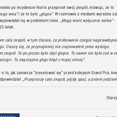
ednio po incydencie Norris przeprosił swój zespół, mówiąc, że to
jego wina
i że to było
głupie
. W rozmowie z mediami wyraźnie z
 wypowiadał się w podobnym tonie.
Mogę winić wyłącznie siebie
-
25-latek.
am cały zespół, w tym Oscara, za próbowanie czegoś najprawdopo
go. Cieszę się, że przynajmniej nie zrujnowałem jemu wyścigu.
 zespół. To po prostu było zbyt głupie. To nawet nie było coś w st
yścigi». To zwyczajnie głupi błąd z mojej strony
.
o to, jak zamierza "zresetować się" przed kolejnym Grand Prix, ki
dpowiedział:
Przeproszę cały zespół, pójdę spać, a potem jedziem
Stars