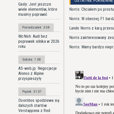
OSTATNIE POKREWNE
Gasly: Jest jeszcze
Norris: Chciałem po prost
wiele elementów, które
musimy poprawić
Norris: W obecnej F1 bardzi
Lando Norris z karą przesu
Poniedziałek
3.08
McNish: Audi bez
Norris zainteresowany ze
poprawek silnika w 2026
roku
Norris: Mamy bardzo niep
Sobota
1.08
AS-web.jp: Negocjacje
Alonso z Alpine
przyspieszyły
Piątek
31.07
Doornbos spodziewa się
dalszych startów
Verstappena z Red