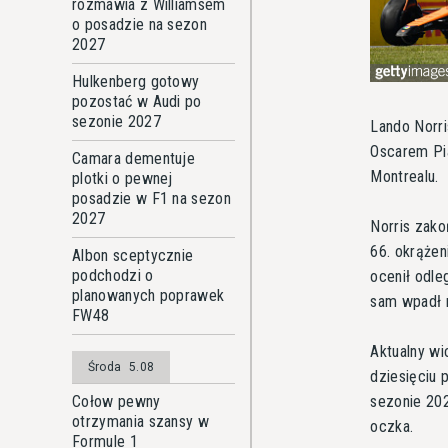
rozmawia z Williamsem
o posadzie na sezon
2027
Hulkenberg gotowy
pozostać w Audi po
sezonie 2027
Lando Norri
Oscarem Pia
Camara dementuje
Montrealu.
plotki o pewnej
posadzie w F1 na sezon
2027
Norris zako
66. okrążen
Albon sceptycznie
podchodzi o
ocenił odle
planowanych poprawek
sam wpadł n
FW48
Aktualny wi
Środa
5.08
dziesięciu 
sezonie 202
Cołow pewny
otrzymania szansy w
oczka.
Formule 1