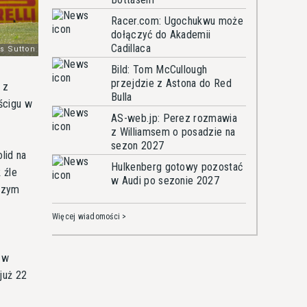
Racer.com: Ugochukwu może
dołączyć do Akademii
Cadillaca
Bild: Tom McCullough
przejdzie z Astona do Red
 z
Bulla
ścigu w
AS-web.jp: Perez rozmawia
z Williamsem o posadzie na
sezon 2027
lid na
Hulkenberg gotowy pozostać
 źle
w Audi po sezonie 2027
 czym
Więcej wiadomości >
ł w
już 22