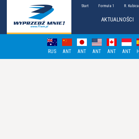
Start
Formuła 1
R. Kubica
AKTUALNOŚCI
RUS
ANT
ANT
ANT
ANT
ANT