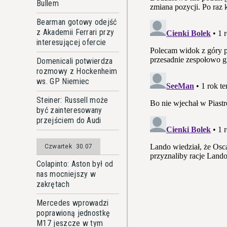
Bullem
Bearman gotowy odejść
z Akademii Ferrari przy
interesującej ofercie
Domenicali potwierdza
rozmowy z Hockenheim
ws. GP Niemiec
Steiner: Russell może
być zainteresowany
przejściem do Audi
Czwartek
30.07
Colapinto: Aston był od
nas mocniejszy w
zakrętach
Mercedes wprowadzi
poprawioną jednostkę
M17 jeszcze w tym