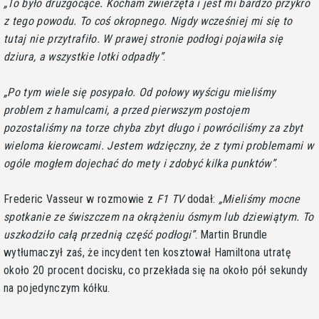
To było druzgocące. Kocham zwierzęta i jest mi bardzo przykro
z tego powodu. To coś okropnego. Nigdy wcześniej mi się to
tutaj nie przytrafiło. W prawej stronie podłogi pojawiła się
dziura, a wszystkie lotki odpadły
.
Po tym wiele się posypało. Od połowy wyścigu mieliśmy
problem z hamulcami, a przed pierwszym postojem
pozostaliśmy na torze chyba zbyt długo i powróciliśmy za zbyt
wieloma kierowcami. Jestem wdzięczny, że z tymi problemami w
ogóle mogłem dojechać do mety i zdobyć kilka punktów
.
Frederic Vasseur w rozmowie z
F1 TV
dodał:
Mieliśmy mocne
spotkanie ze świszczem na okrążeniu ósmym lub dziewiątym. To
uszkodziło całą przednią część podłogi
. Martin Brundle
wytłumaczył zaś, że incydent ten kosztował Hamiltona utratę
około 20 procent docisku, co przekłada się na około pół sekundy
na pojedynczym kółku.