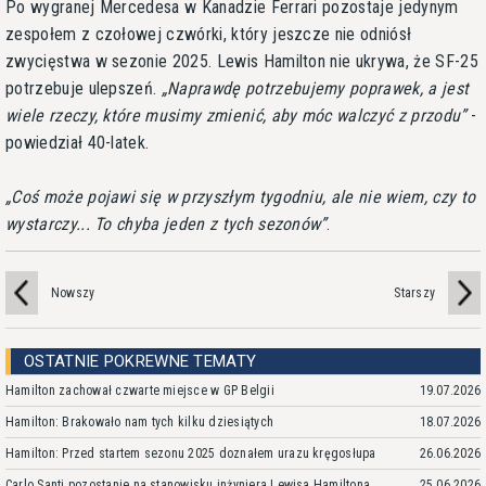
Po wygranej Mercedesa w Kanadzie Ferrari pozostaje jedynym
zespołem z czołowej czwórki, który jeszcze nie odniósł
zwycięstwa w sezonie 2025. Lewis Hamilton nie ukrywa, że SF-25
potrzebuje ulepszeń.
Naprawdę potrzebujemy poprawek, a jest
wiele rzeczy, które musimy zmienić, aby móc walczyć z przodu
-
powiedział 40-latek.
Coś może pojawi się w przyszłym tygodniu, ale nie wiem, czy to
wystarczy... To chyba jeden z tych sezonów
.
Nowszy
Starszy
OSTATNIE POKREWNE TEMATY
Hamilton zachował czwarte miejsce w GP Belgii
19.07.2026
Hamilton: Brakowało nam tych kilku dziesiątych
18.07.2026
Hamilton: Przed startem sezonu 2025 doznałem urazu kręgosłupa
26.06.2026
Carlo Santi pozostanie na stanowisku inżyniera Lewisa Hamiltona
25.06.2026