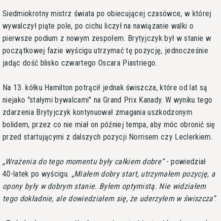
Siedmiokrotny mistrz świata po obiecującej czasówce, w której
wywalczył piąte pole, po cichu liczył na nawiązanie walki o
pierwsze podium z nowym zespołem. Brytyjczyk był w stanie w
początkowej fazie wyścigu utrzymać tę pozycję, jednocześnie
jadąc dość blisko czwartego Oscara Piastriego.
Na 13. kółku Hamilton potrącił jednak świszcza, które od lat są
niejako "stałymi bywalcami" na Grand Prix Kanady. W wyniku tego
zdarzenia Brytyjczyk kontynuował zmagania uszkodzonym
bolidem, przez co nie miał on później tempa, aby móc obronić się
przed startującymi z dalszych pozycji Norrisem czy Leclerkiem.
Wrażenia do tego momentu były całkiem dobre
- powiedział
40-latek po wyścigu.
Miałem dobry start, utrzymałem pozycję, a
opony były w dobrym stanie. Byłem optymistą. Nie widziałem
tego dokładnie, ale dowiedziałem się, że uderzyłem w świszcza
.