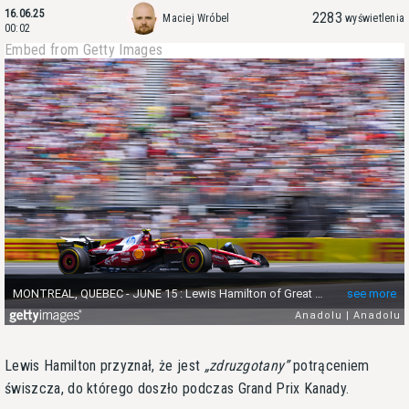
16.06.25
2283
Maciej Wróbel
wyświetlenia
00:02
Embed from Getty Images
Lewis Hamilton przyznał, że jest
zdruzgotany
potrąceniem
świszcza, do którego doszło podczas Grand Prix Kanady.