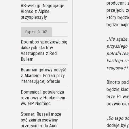
producent z
AS-web.jp: Negocjacje
przejęciu z
Alonso z Alpine
przyspieszyły
który będz
będzie naj
Piątek
31.07
Nie sądzę,
Doornbos spodziewa się
przyszłego
dalszych startów
potrafił re
Verstappena z Red
Bullem
każdego zes
reagować i 
Bearman gotowy odejść
z Akademii Ferrari przy
interesującej ofercie
Binotto pod
będzie klu
Domenicali potwierdza
erze F1 wie
rozmowy z Hockenheim
ws. GP Niemiec
odzwiercied
Steiner: Russell może
Do tego do
być zainteresowany
dodaje były
przejściem do Audi