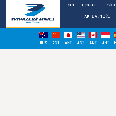
Start
Formuła 1
R. Kubica
AKTUALNOŚCI
RUS
ANT
ANT
ANT
ANT
ANT