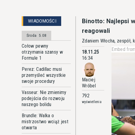
Binotto: Najlepsi 
WIADOMOŚCI
reagowali
Środa
5.08
Zdaniem Włocha, zespół, k
Cołow pewny
Embed from
otrzymania szansy w
18.11.25
Formule 1
16:34
Perez: Cadillac musi
przemyśleć wszystkie
Maciej
swoje procedury
Wróbel
Vasseur: Nie zmienimy
792
podejścia do rozwoju
wyświetlenia
naszego bolidu
Brundle: Walka o
mistrzostwo wciąż jest
otwarta