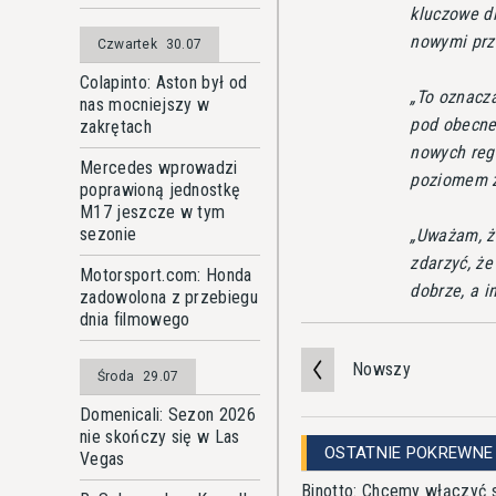
kluczowe dl
nowymi prz
Czwartek
30.07
Colapinto: Aston był od
To oznacza
nas mocniejszy w
pod obecne
zakrętach
nowych reg
Mercedes wprowadzi
poziomem 
poprawioną jednostkę
M17 jeszcze w tym
sezonie
Uważam, że
zdarzyć, że
Motorsport.com: Honda
dobrze, a i
zadowolona z przebiegu
dnia filmowego
Nowszy
Środa
29.07
Domenicali: Sezon 2026
nie skończy się w Las
OSTATNIE POKREWNE
Vegas
Binotto: Chcemy włączyć s