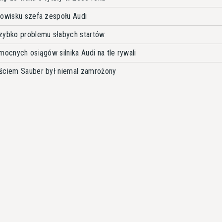
nowisku szefa zespołu Audi
szybko problemu słabych startów
mocnych osiągów silnika Audi na tle rywali
jściem Sauber był niemal zamrożony