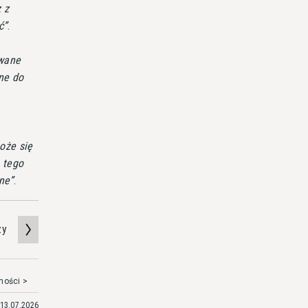
 z
ć
.
ywane
ne do
oże się
 tego
ane
.
zy
mości >
13.07.2026