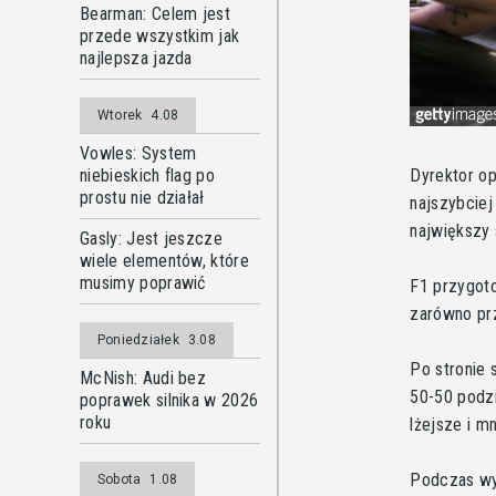
Bearman: Celem jest
przede wszystkim jak
najlepsza jazda
Wtorek
4.08
Vowles: System
Dyrektor op
niebieskich flag po
prostu nie działał
najszybciej
największy
Gasly: Jest jeszcze
wiele elementów, które
musimy poprawić
F1 przygoto
zarówno pr
Poniedziałek
3.08
Po stronie 
McNish: Audi bez
50-50 podzi
poprawek silnika w 2026
roku
lżejsze i m
Podczas wy
Sobota
1.08