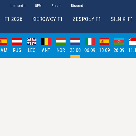
Inne serie
GPM
Forum
Discord
F1 2026
KIEROWCY F1
ZESPOŁY F1
SILNIKI F1
HAM
RUS
LEC
ANT
NOR
23.08
06.09
13.09
26.09
11.