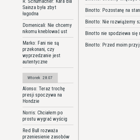
R. Schumacher: Kara dla
Sainza była zbyt
Binotto: Pozostanę na sta
łagodna
Binotto: Nie rozwiążemy 
Domenicali: Nie chcemy
nikomu kneblować ust
Binotto nie spodziewa się 
Marko: Fani nie są
Binotto: Przed moim przy
przekonani, czy
wyprzedzanie jest
autentyczne
Wtorek
28.07
Alonso: Teraz trochę
presji spoczywa na
Hondzie
Norris: Chciałem po
prostu wygrać wyścig
Red Bull rozważa
przeniesienie zasobów