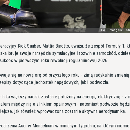
eracyjny Kick Sauber, Mattia Binotto, uważa, że zespół Formuły 1, k
 skalibruje swoje narzędzia symulacyjne i rozwinie samochód, odnie
 sukces w pierwszym roku rewolucji regulaminowej 2026.
wuje się na nową erę od przyszłego roku - zimą radykalnie zmienią
zepisy dotyczące jednostek napędowych, jak i podwozia.
silnika większy nacisk zostanie położony na energię elektryczną - z 
ałem między nią a silnikiem spalinowym - natomiast podwozie będz
niejsze, jak również wprowadzona zostanie aktywna aerodynamika.
darzenia Audi w Monachium w minionym tygodniu, na którym niemie