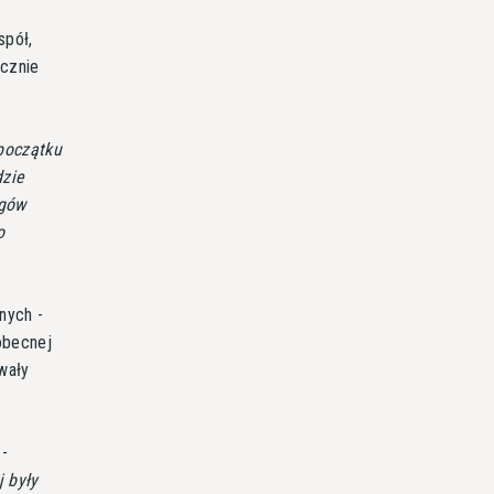
spół,
ecznie
początku
dzie
ągów
o
nych -
obecnej
wały
-
 były