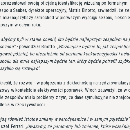
aprezentował swoją oficjalną identyfikację wizualną po formalnym
espołu Sauber, dyrektor operacyjny, Mattia Binotto, stwierdził, że ze
ie miał najszybszy samochód w pierwszym wyścigu sezonu, niekoni
lepszym w całym roku.
 abyśmy byli w stanie ocenić, kto będzie najlepszym zespołem na 
 sezonu
- powiedział Binotto.
Ważniejsze będzie to, jak zespół bę
agować później, bo niezależnie od poziomu konkurencyjności i osi
połu, dla mnie najlepszym będzie ten, który będzie potrafił szybk
szybko się rozwijać
.
kreślił, że rozwój - w połączeniu z dokładnością narzędzi symulacyj
czowy w kontekście efektywności poprawek. Włoch zauważył, że w 
le zespołów miało problemy z tym, że dane symulacyjne nie znajdo
lenia w rzeczywistości.
jdą również istotne zmiany w aerodynamice i w samym pojeździe
 szef Ferrari.
Uważamy, że parametry lub zmienne, które wcześniej