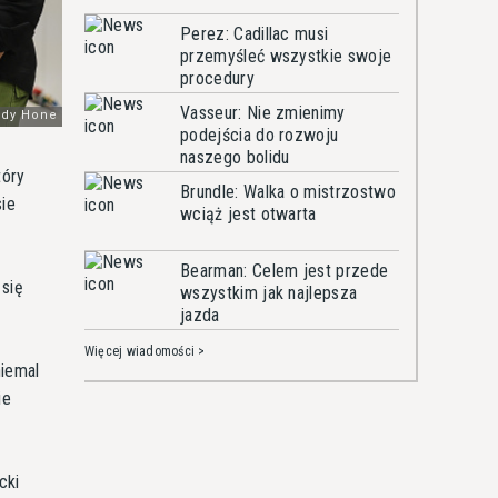
Perez: Cadillac musi
przemyśleć wszystkie swoje
procedury
Vasseur: Nie zmienimy
podejścia do rozwoju
naszego bolidu
tóry
Brundle: Walka o mistrzostwo
sie
wciąż jest otwarta
Bearman: Celem jest przede
 się
wszystkim jak najlepsza
jazda
Więcej wiadomości >
niemal
ie
cki