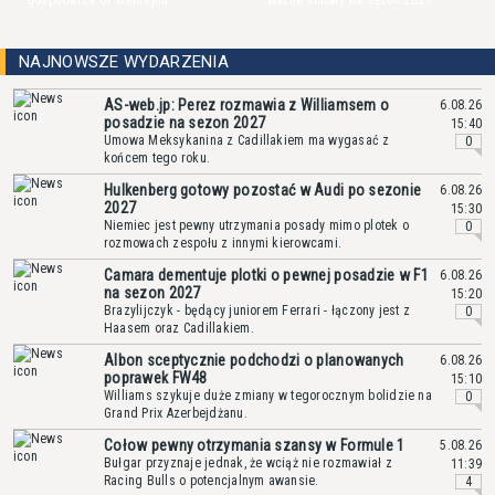
gospodarza GP Bahrajnu
ważne umowy na sezon 2027
NAJNOWSZE WYDARZENIA
AS-web.jp: Perez rozmawia z Williamsem o
6.08.26
posadzie na sezon 2027
15:40
Umowa Meksykanina z Cadillakiem ma wygasać z
0
końcem tego roku.
Hulkenberg gotowy pozostać w Audi po sezonie
6.08.26
2027
15:30
Niemiec jest pewny utrzymania posady mimo plotek o
0
rozmowach zespołu z innymi kierowcami.
Camara dementuje plotki o pewnej posadzie w F1
6.08.26
na sezon 2027
15:20
Brazylijczyk - będący juniorem Ferrari - łączony jest z
0
Haasem oraz Cadillakiem.
Albon sceptycznie podchodzi o planowanych
6.08.26
poprawek FW48
15:10
Williams szykuje duże zmiany w tegorocznym bolidzie na
0
Grand Prix Azerbejdżanu.
Cołow pewny otrzymania szansy w Formule 1
5.08.26
Bułgar przyznaje jednak, że wciąż nie rozmawiał z
11:39
Racing Bulls o potencjalnym awansie.
4