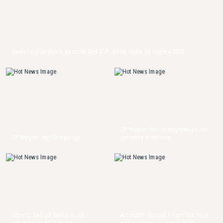
Gwen Lagrue stanie na czele Red Bull Junior Team od sezonu 2027
GP Węgier: Norris wygrywa po raz
GP Węgier: wyniki wyścigu
pierwszy w sezonie
Sepang zastąpi Sakhir w roli
Autosport: Russell i Hamilton mają