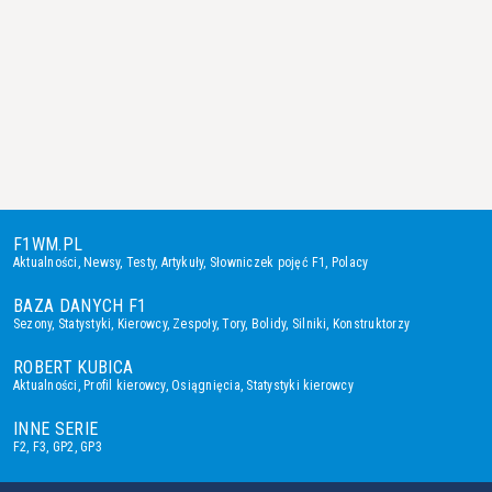
F1WM.PL
Aktualności
,
Newsy
,
Testy
,
Artykuły
,
Słowniczek pojęć F1
,
Polacy
BAZA DANYCH F1
Sezony
,
Statystyki
,
Kierowcy
,
Zespoły
,
Tory
,
Bolidy
,
Silniki
,
Konstruktorzy
ROBERT KUBICA
Aktualności
,
Profil kierowcy
,
Osiągnięcia
,
Statystyki kierowcy
INNE SERIE
F2
,
F3
,
GP2
,
GP3