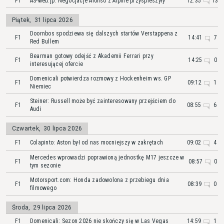
F1
AS-web.jp: Negocjacje Alonso z Alpine przyspieszyły
12:35
13
Piątek
,
31 lipca 2026
Doornbos spodziewa się dalszych startów Verstappena z
F1
14:41
7
Red Bullem
Bearman gotowy odejść z Akademii Ferrari przy
F1
14:25
0
interesującej ofercie
Domenicali potwierdza rozmowy z Hockenheim ws. GP
F1
09:12
1
Niemiec
Steiner: Russell może być zainteresowany przejściem do
F1
08:55
6
Audi
Czwartek
,
30 lipca 2026
F1
Colapinto: Aston był od nas mocniejszy w zakrętach
09:02
4
Mercedes wprowadzi poprawioną jednostkę M17 jeszcze w
F1
08:57
0
tym sezonie
Motorsport.com: Honda zadowolona z przebiegu dnia
F1
08:39
0
filmowego
Środa
,
29 lipca 2026
F1
Domenicali: Sezon 2026 nie skończy się w Las Vegas
14:59
1