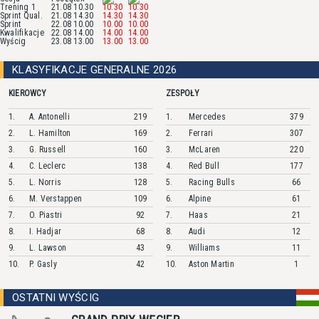
Trening 1
21.08 10.30
10.30
10.30
Sprint Qual.
21.08 14.30
14.30
14.30
Sprint
22.08 10.00
10.00
10.00
Kwalifikacje
22.08 14.00
14.00
14.00
Wyścig
23.08 13.00
13.00
13.00
KLASYFIKACJE GENERALNE 2026
KIEROWCY
ZESPOŁY
1.
A.
Antonelli
219
1.
Mercedes
379
2.
L.
Hamilton
169
2.
Ferrari
307
3.
G.
Russell
160
3.
McLaren
220
4.
C.
Leclerc
138
4.
Red Bull
177
5.
L.
Norris
128
5.
Racing Bulls
66
6.
M.
Verstappen
109
6.
Alpine
61
7.
O.
Piastri
92
7.
Haas
21
8.
I.
Hadjar
68
8.
Audi
12
9.
L.
Lawson
43
9.
Williams
11
10.
P.
Gasly
42
10.
Aston Martin
1
OSTATNI WYŚCIG