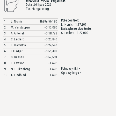
GRAND PRIX WĘGIER
Data: 26 lipca 2026
Tor: Hungaroring
Pole position:
1.
L. Norris
1h39m56,180
L. Norris - 1:17,207
2.
M. Verstappen
+0:15,080
Najszybsze okrążenie:
C. Leclerc - 1:22,000
3.
A. Antonelli
+0:18,728
4.
C. Leclerc
+0:23,840
5.
L. Hamilton
+0:24,540
6.
I. Hadjar
+0:55,488
7.
G. Russell
+0:57,503
8.
L. Lawson
+1 okr.
Pełne wyniki >
9.
N. Hulkenberg
+1 okr.
Opis wyścigu >
10.
A. Lindblad
+1 okr.