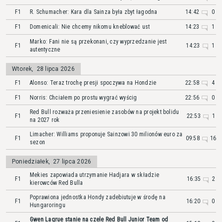
F1
R. Schumacher: Kara dla Sainza była zbyt łagodna
14:42
0
F1
Domenicali: Nie chcemy nikomu kneblować ust
14:23
1
Marko: Fani nie są przekonani, czy wyprzedzanie jest
F1
14:23
1
autentyczne
Wtorek
,
28 lipca 2026
F1
Alonso: Teraz trochę presji spoczywa na Hondzie
22:58
4
F1
Norris: Chciałem po prostu wygrać wyścig
22:56
0
Red Bull rozważa przeniesienie zasobów na projekt bolidu
F1
22:53
1
na 2027 rok
Limacher: Williams proponuje Sainzowi 30 milionów euro za
F1
09:58
16
sezon
Poniedziałek
,
27 lipca 2026
Mekies zapowiada utrzymanie Hadjara w składzie
F1
16:35
2
kierowców Red Bulla
Poprawiona jednostka Hondy zadebiutuje w środę na
F1
16:20
0
Hungaroringu
Gwen Lagrue stanie na czele Red Bull Junior Team od