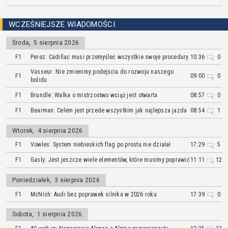
WCZEŚNIEJSZE WIADOMOŚCI
Środa
,
5 sierpnia 2026
F1
Perez: Cadillac musi przemyśleć wszystkie swoje procedury
10:36
0
Vasseur: Nie zmienimy podejścia do rozwoju naszego
F1
09:00
0
bolidu
F1
Brundle: Walka o mistrzostwo wciąż jest otwarta
08:57
0
F1
Bearman: Celem jest przede wszystkim jak najlepsza jazda
08:54
1
Wtorek
,
4 sierpnia 2026
F1
Vowles: System niebieskich flag po prostu nie działał
17:29
5
F1
Gasly: Jest jeszcze wiele elementów, które musimy poprawić
11:11
12
Poniedziałek
,
3 sierpnia 2026
F1
McNish: Audi bez poprawek silnika w 2026 roku
17:39
0
Sobota
,
1 sierpnia 2026