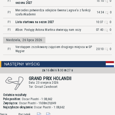
F1
15:10
0
sezonu 2027
Mercedes potwierdza odejście Gwena Lagrue'a z funkcji
F1
14:34
0
szefa Akademii
F1
Lista startowa na sezon 2027
10:37
0
F1
Albon: Postępy Astona Martina otwierają nam oczy
07:40
0
Niedziela
,
26 lipca 2026
Verstappen zszokowany zajęciem drugiego miejsca w GP
F1
20:10
0
Węgier
NASTĘPNY WYŚCIG
za
16
dni
6
h
30
m
27
s
GRAND PRIX HOLANDII
Data: 23 sierpnia 2026
Tor: Circuit Zandvoort
Ostatnie rezultaty:
Pole position:
Oscar Piastri
- 1:08,662
Zwycięzca:
Oscar Piastri
- 1h38m29,849
Najszybsze okrążenie:
Oscar Piastri
- 1:08,662
Sesja
Początek