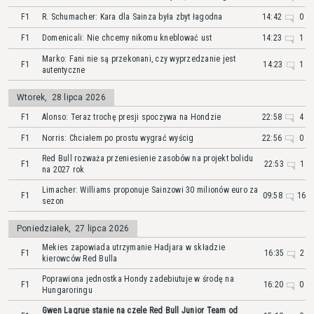
F1
R. Schumacher: Kara dla Sainza była zbyt łagodna
14:42
0
F1
Domenicali: Nie chcemy nikomu kneblować ust
14:23
1
Marko: Fani nie są przekonani, czy wyprzedzanie jest
F1
14:23
1
autentyczne
Wtorek
,
28 lipca 2026
F1
Alonso: Teraz trochę presji spoczywa na Hondzie
22:58
4
F1
Norris: Chciałem po prostu wygrać wyścig
22:56
0
Red Bull rozważa przeniesienie zasobów na projekt bolidu
F1
22:53
1
na 2027 rok
Limacher: Williams proponuje Sainzowi 30 milionów euro za
F1
09:58
16
sezon
Poniedziałek
,
27 lipca 2026
Mekies zapowiada utrzymanie Hadjara w składzie
F1
16:35
2
kierowców Red Bulla
Poprawiona jednostka Hondy zadebiutuje w środę na
F1
16:20
0
Hungaroringu
Gwen Lagrue stanie na czele Red Bull Junior Team od