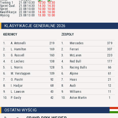
Trening 1
21.08 10.30
10.30
10.30
Sprint Qual.
21.08 14.30
14.30
14.30
Sprint
22.08 10.00
10.00
10.00
Kwalifikacje
22.08 14.00
14.00
14.00
Wyścig
23.08 13.00
13.00
13.00
KLASYFIKACJE GENERALNE 2026
KIEROWCY
ZESPOŁY
1.
A.
Antonelli
219
1.
Mercedes
379
2.
L.
Hamilton
169
2.
Ferrari
307
3.
G.
Russell
160
3.
McLaren
220
4.
C.
Leclerc
138
4.
Red Bull
177
5.
L.
Norris
128
5.
Racing Bulls
66
6.
M.
Verstappen
109
6.
Alpine
61
7.
O.
Piastri
92
7.
Haas
21
8.
I.
Hadjar
68
8.
Audi
12
9.
L.
Lawson
43
9.
Williams
11
10.
P.
Gasly
42
10.
Aston Martin
1
OSTATNI WYŚCIG