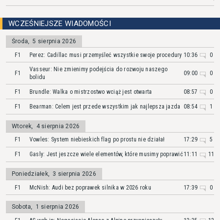
WCZEŚNIEJSZE WIADOMOŚCI
Środa
,
5 sierpnia 2026
F1
Perez: Cadillac musi przemyśleć wszystkie swoje procedury
10:36
0
Vasseur: Nie zmienimy podejścia do rozwoju naszego
F1
09:00
0
bolidu
F1
Brundle: Walka o mistrzostwo wciąż jest otwarta
08:57
0
F1
Bearman: Celem jest przede wszystkim jak najlepsza jazda
08:54
1
Wtorek
,
4 sierpnia 2026
F1
Vowles: System niebieskich flag po prostu nie działał
17:29
5
F1
Gasly: Jest jeszcze wiele elementów, które musimy poprawić
11:11
11
Poniedziałek
,
3 sierpnia 2026
F1
McNish: Audi bez poprawek silnika w 2026 roku
17:39
0
Sobota
,
1 sierpnia 2026