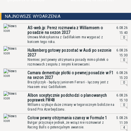
gospodarza GP Bahrajnu
ważne umowy na sezon 2027
NAJNOWSZE WYDARZENIA
AS-web.jp: Perez rozmawia z Williamsem o
6.08.26
posadzie na sezon 2027
15:40
Umowa Meksykanina z Cadillakiem ma wygasać z
0
końcem tego roku.
Hulkenberg gotowy pozostać w Audi po sezonie
6.08.26
2027
15:30
Niemiec jest pewny utrzymania posady mimo plotek o
0
rozmowach zespołu z innymi kierowcami.
Camara dementuje plotki o pewnej posadzie w F1
6.08.26
na sezon 2027
15:20
Brazylijczyk - będący juniorem Ferrari - łączony jest z
0
Haasem oraz Cadillakiem.
Albon sceptycznie podchodzi o planowanych
6.08.26
poprawek FW48
15:10
Williams szykuje duże zmiany w tegorocznym bolidzie na
0
Grand Prix Azerbejdżanu.
Cołow pewny otrzymania szansy w Formule 1
5.08.26
Bułgar przyznaje jednak, że wciąż nie rozmawiał z
11:39
Racing Bulls o potencjalnym awansie.
4