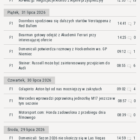
F1
AS-web.jp: Negocjacje Alonso z Alpine przyspieszyły
12:35
13
Piątek
,
31 lipca 2026
Doornbos spodziewa się dalszych startów Verstappena z
F1
14:41
7
Red Bullem
Bearman gotowy odejść z Akademii Ferrari przy
F1
14:25
0
interesującej ofercie
Domenicali potwierdza rozmowy z Hockenheim ws. GP
F1
09:12
1
Niemiec
Steiner: Russell może być zainteresowany przejściem do
F1
08:55
6
Audi
Czwartek
,
30 lipca 2026
F1
Colapinto: Aston był od nas mocniejszy w zakrętach
09:02
4
Mercedes wprowadzi poprawioną jednostkę M17 jeszcze w
F1
08:57
0
tym sezonie
Motorsport.com: Honda zadowolona z przebiegu dnia
F1
08:39
0
filmowego
Środa
,
29 lipca 2026
F1
Domenicali: Sezon 2026 nie skończy się w Las Vegas
14:59
1