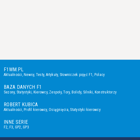
F1WM.PL
Aktualności
,
Newsy
,
Testy
,
Artykuły
,
Słowniczek pojęć F1
,
Polacy
BAZA DANYCH F1
Sezony
,
Statystyki
,
Kierowcy
,
Zespoły
,
Tory
,
Bolidy
,
Silniki
,
Konstruktorzy
ROBERT KUBICA
Aktualności
,
Profil kierowcy
,
Osiągnięcia
,
Statystyki kierowcy
INNE SERIE
F2
,
F3
,
GP2
,
GP3