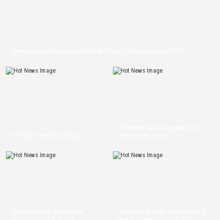
Gwen Lagrue stanie na czele Red Bull Junior Team od sezonu 2027
GP Węgier: Norris wygrywa po raz
GP Węgier: wyniki wyścigu
pierwszy w sezonie
Sepang zastąpi Sakhir w roli
Autosport: Russell i Hamilton mają