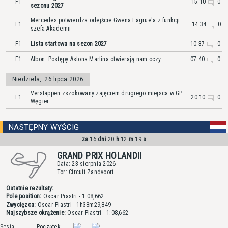
F1
15:10
0
sezonu 2027
Mercedes potwierdza odejście Gwena Lagrue'a z funkcji
F1
14:34
0
szefa Akademii
F1
Lista startowa na sezon 2027
10:37
0
F1
Albon: Postępy Astona Martina otwierają nam oczy
07:40
0
Niedziela
,
26 lipca 2026
Verstappen zszokowany zajęciem drugiego miejsca w GP
F1
20:10
0
Węgier
NASTĘPNY WYŚCIG
za
16
dni
20
h
12
m
19
s
GRAND PRIX HOLANDII
Data: 23 sierpnia 2026
Tor: Circuit Zandvoort
Ostatnie rezultaty:
Pole position:
Oscar Piastri
- 1:08,662
Zwycięzca:
Oscar Piastri
- 1h38m29,849
Najszybsze okrążenie:
Oscar Piastri
- 1:08,662
Sesja
Początek