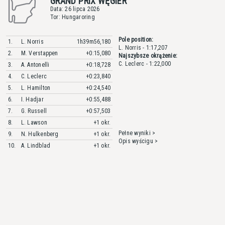
GRAND PRIX WĘGIER
Data: 26 lipca 2026
Tor: Hungaroring
Pole position:
1.
L. Norris
1h39m56,180
L. Norris - 1:17,207
2.
M. Verstappen
+0:15,080
Najszybsze okrążenie:
C. Leclerc - 1:22,000
3.
A. Antonelli
+0:18,728
4.
C. Leclerc
+0:23,840
5.
L. Hamilton
+0:24,540
6.
I. Hadjar
+0:55,488
7.
G. Russell
+0:57,503
8.
L. Lawson
+1 okr.
Pełne wyniki >
9.
N. Hulkenberg
+1 okr.
Opis wyścigu >
10.
A. Lindblad
+1 okr.