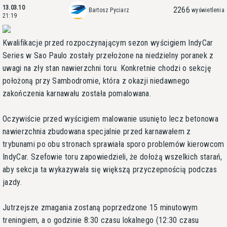
13.03.10
2266
Bartosz Pyciarz
wyświetlenia
21:19
Kwalifikacje przed rozpoczynającym sezon wyścigiem IndyCar
Series w Sao Paulo zostały przełożone na niedzielny poranek z
uwagi na zły stan nawierzchni toru. Konkretnie chodzi o sekcję
położoną przy Sambodromie, która z okazji niedawnego
zakończenia karnawału została pomalowana.
Oczywiście przed wyścigiem malowanie usunięto lecz betonowa
nawierzchnia zbudowana specjalnie przed karnawałem z
trybunami po obu stronach sprawiała sporo problemów kierowcom
IndyCar. Szefowie toru zapowiedzieli, że dołożą wszelkich starań,
aby sekcja ta wykazywała się większą przyczepnością podczas
jazdy.
Jutrzejsze zmagania zostaną poprzedzone 15 minutowym
treningiem, a o godzinie 8:30 czasu lokalnego (12:30 czasu