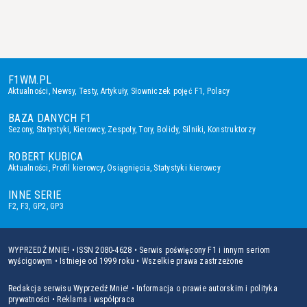
F1WM.PL
Aktualności
,
Newsy
,
Testy
,
Artykuły
,
Słowniczek pojęć F1
,
Polacy
BAZA DANYCH F1
Sezony
,
Statystyki
,
Kierowcy
,
Zespoły
,
Tory
,
Bolidy
,
Silniki
,
Konstruktorzy
ROBERT KUBICA
Aktualności
,
Profil kierowcy
,
Osiągnięcia
,
Statystyki kierowcy
INNE SERIE
F2
,
F3
,
GP2
,
GP3
WYPRZEDŹ MNIE! • ISSN 2080-4628 • Serwis poświęcony F1 i innym seriom
wyścigowym • Istnieje od 1999 roku • Wszelkie prawa zastrzeżone
Redakcja serwisu Wyprzedź Mnie!
•
Informacja o prawie autorskim i polityka
prywatności
•
Reklama i współpraca