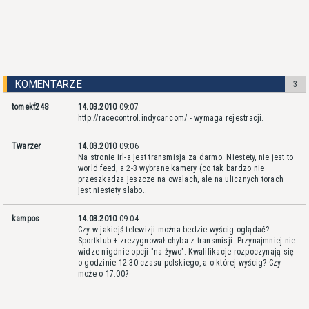
KOMENTARZE
3
tomekf248
14.03.2010
09:07
http://racecontrol.indycar.com/
- wymaga rejestracji.
Twarzer
14.03.2010
09:06
Na stronie irl-a jest transmisja za darmo. Niestety, nie jest to
world feed, a 2-3 wybrane kamery (co tak bardzo nie
przeszkadza jeszcze na owalach, ale na ulicznych torach
jest niestety slabo..
kampos
14.03.2010
09:04
Czy w jakiejś telewizji można bedzie wyścig oglądać?
Sportklub + zrezygnował chyba z transmisji. Przynajmniej nie
widze nigdnie opcji "na żywo". Kwalifikacje rozpoczynają się
o godzinie 12:30 czasu polskiego, a o której wyścig? Czy
może o 17:00?