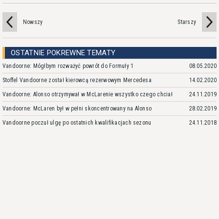
Nowszy
Starszy
OSTATNIE POKREWNE TEMATY
Vandoorne: Mógłbym rozważyć powrót do Formuły 1
08.05.2020
Stoffel Vandoorne został kierowcą rezerwowym Mercedesa
14.02.2020
Vandoorne: Alonso otrzymywał w McLarenie wszystko czego chciał
24.11.2019
Vandoorne: McLaren był w pełni skoncentrowany na Alonso
28.02.2019
Vandoorne poczuł ulgę po ostatnich kwalifikacjach sezonu
24.11.2018