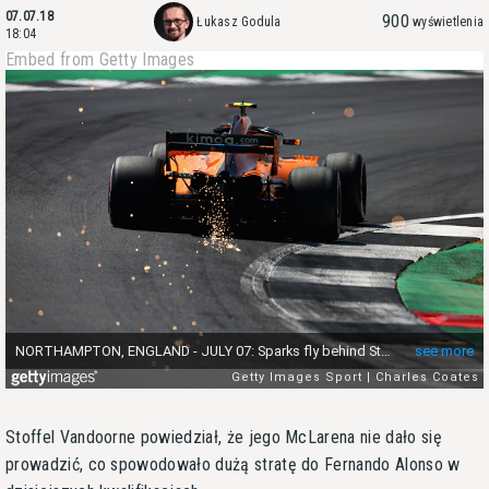
07.07.18
900
Łukasz Godula
wyświetlenia
18:04
Embed from Getty Images
Stoffel Vandoorne powiedział, że jego McLarena nie dało się
prowadzić, co spowodowało dużą stratę do Fernando Alonso w