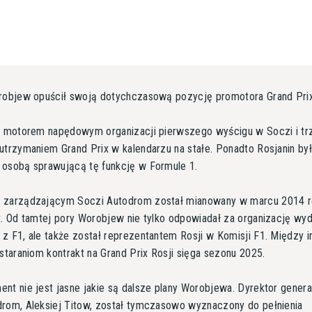
robjew opuścił swoją dotychczasową pozycję promotora Grand Prix
ył motorem napędowym organizacji pierwszego wyścigu w Soczi i tr
utrzymaniem Grand Prix w kalendarzu na stałe. Ponadto Rosjanin by
 osobą sprawującą tę funkcję w Formule 1.
 zarządzającym Soczi Autodrom został mianowany w marcu 2014 
t. Od tamtej pory Worobjew nie tylko odpowiadał za organizację wy
z F1, ale także został reprezentantem Rosji w Komisji F1. Między i
 staraniom kontrakt na Grand Prix Rosji sięga sezonu 2025.
nt nie jest jasne jakie są dalsze plany Worobjewa. Dyrektor genera
rom, Aleksiej Titow, został tymczasowo wyznaczony do pełnienia