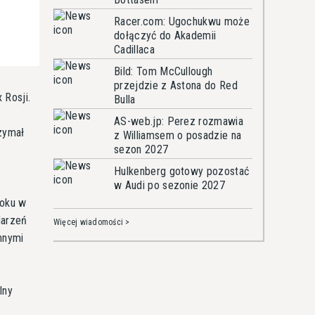
Racer.com: Ugochukwu może
dołączyć do Akademii
Cadillaca
Bild: Tom McCullough
przejdzie z Astona do Red
 Rosji.
Bulla
AS-web.jp: Perez rozmawia
zymał
z Williamsem o posadzie na
sezon 2027
ł
Hulkenberg gotowy pozostać
w Audi po sezonie 2027
roku w
darzeń
Więcej wiadomości >
nnymi
lny