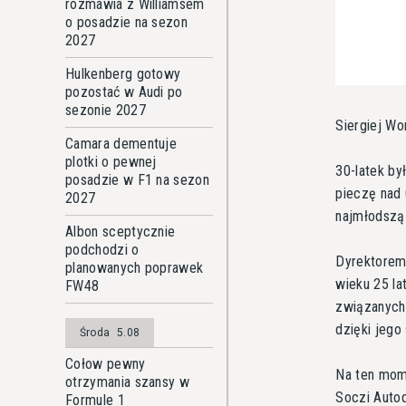
rozmawia z Williamsem
o posadzie na sezon
2027
Hulkenberg gotowy
pozostać w Audi po
sezonie 2027
Siergiej Wo
Camara dementuje
plotki o pewnej
30-latek b
posadzie w F1 na sezon
pieczę nad 
2027
najmłodszą
Albon sceptycznie
podchodzi o
Dyrektorem
planowanych poprawek
wieku 25 la
FW48
związanych 
dzięki jego
Środa
5.08
Cołow pewny
Na ten mome
otrzymania szansy w
Soczi Autod
Formule 1