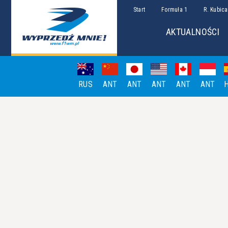
Start
Formuła 1
R. Kubica
AKTUALNOŚCI
RUS
ANT
ANT
ANT
ANT
ANT