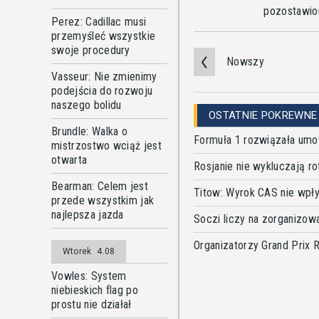
pozostawio
Perez: Cadillac musi
przemyśleć wszystkie
swoje procedury
Nowszy
Vasseur: Nie zmienimy
podejścia do rozwoju
naszego bolidu
OSTATNIE POKREWNE
Brundle: Walka o
Formuła 1 rozwiązała umo
mistrzostwo wciąż jest
otwarta
Rosjanie nie wykluczają ro
Bearman: Celem jest
Titow: Wyrok CAS nie wpły
przede wszystkim jak
najlepsza jazda
Soczi liczy na zorganizow
Organizatorzy Grand Prix 
Wtorek
4.08
Vowles: System
niebieskich flag po
prostu nie działał