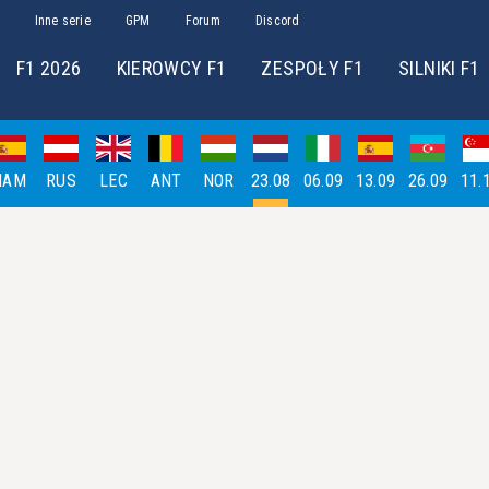
Inne serie
GPM
Forum
Discord
F1 2026
KIEROWCY F1
ZESPOŁY F1
SILNIKI F1
HAM
RUS
LEC
ANT
NOR
23.08
06.09
13.09
26.09
11.