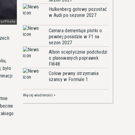
Hulkenberg gotowy pozostać
w Audi po sezonie 2027
Camara dementuje plotki o
pewnej posadzie w F1 na
czech
sezon 2027
Albon sceptycznie podchodzi
o planowanych poprawek
oku,
FW48
, było
Cołow pewny otrzymania
minacji
szansy w Formule 1
Więcej wiadomości >
tnie
obecnie
takiego