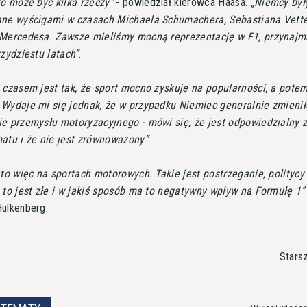
to może być kilka rzeczy
- powiedział kierowca Haasa.
Niemcy był
ane wyścigami w czasach Michaela Schumachera, Sebastiana Vette
 Mercedesa. Zawsze mieliśmy mocną reprezentację w F1, przynajm
rzydziestu latach
.
 czasem jest tak, że sport mocno zyskuje na popularności, a pote
Wydaje mi się jednak, że w przypadku Niemiec generalnie zmienił
e przemysłu motoryzacyjnego - mówi się, że jest odpowiedzialny 
atu i że nie jest zrównoważony
.
 to więc na sportach motorowych. Takie jest postrzeganie, polityc
 to jest złe i w jakiś sposób ma to negatywny wpływ na Formułę 1
ulkenberg.
Stars