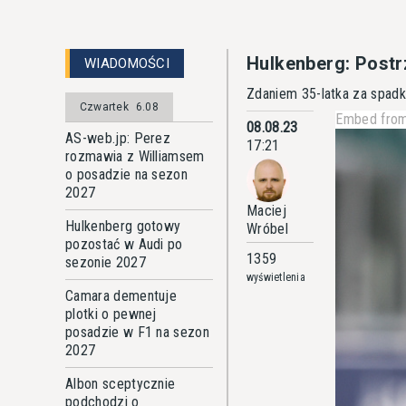
Hulkenberg: Postr
WIADOMOŚCI
Zdaniem 35-latka za spadk
Czwartek
6.08
Embed from
08.08.23
AS-web.jp: Perez
17:21
rozmawia z Williamsem
o posadzie na sezon
2027
Maciej
Hulkenberg gotowy
Wróbel
pozostać w Audi po
1359
sezonie 2027
wyświetlenia
Camara dementuje
plotki o pewnej
posadzie w F1 na sezon
2027
Albon sceptycznie
podchodzi o