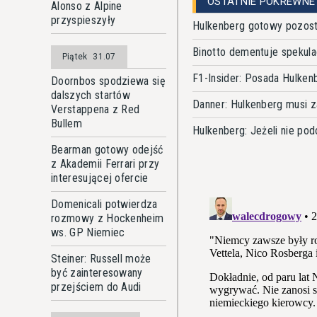
OSTATNIE POKREWNE
Alonso z Alpine
przyspieszyły
Hulkenberg gotowy pozost
Binotto dementuje spekula
Piątek
31.07
F1-Insider: Posada Hulke
Doornbos spodziewa się
dalszych startów
Danner: Hulkenberg musi z
Verstappena z Red
Bullem
Hulkenberg: Jeżeli nie podo
Bearman gotowy odejść
z Akademii Ferrari przy
interesującej ofercie
Domenicali potwierdza
rozmowy z Hockenheim
ws. GP Niemiec
Steiner: Russell może
być zainteresowany
przejściem do Audi