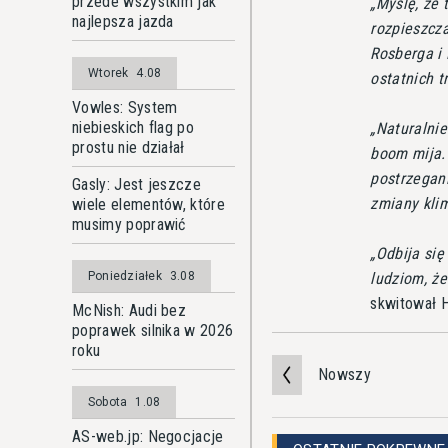
przede wszystkim jak
Myślę, że 
najlepsza jazda
rozpieszcz
Rosberga i
Wtorek
4.08
ostatnich t
Vowles: System
niebieskich flag po
Naturalnie
prostu nie działał
boom mija. 
postrzegani
Gasly: Jest jeszcze
zmiany klim
wiele elementów, które
musimy poprawić
Odbija się
ludziom, że
Poniedziałek
3.08
skwitował H
McNish: Audi bez
poprawek silnika w 2026
roku
Nowszy
Sobota
1.08
AS-web.jp: Negocjacje