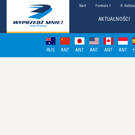
Start
Formuła 1
R. Kubica
AKTUALNOŚCI
RUS
ANT
ANT
ANT
ANT
ANT