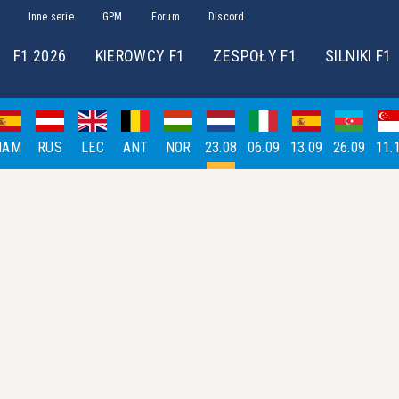
Inne serie
GPM
Forum
Discord
F1 2026
KIEROWCY F1
ZESPOŁY F1
SILNIKI F1
HAM
RUS
LEC
ANT
NOR
23.08
06.09
13.09
26.09
11.