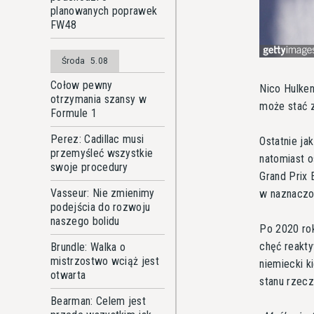
planowanych poprawek
FW48
Środa
5.08
Cołow pewny
Nico Hulke
otrzymania szansy w
może stać 
Formule 1
Perez: Cadillac musi
Ostatnie ja
przemyśleć wszystkie
natomiast o
swoje procedury
Grand Prix 
Vasseur: Nie zmienimy
w naznaczo
podejścia do rozwoju
naszego bolidu
Po 2020 rok
chęć reakty
Brundle: Walka o
mistrzostwo wciąż jest
niemiecki k
otwarta
stanu rzecz
Bearman: Celem jest