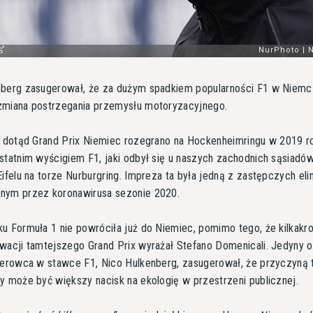
nberg zasugerował, że za dużym spadkiem popularności F1 w Niem
zmiana postrzegania przemysłu motoryzacyjnego.
k dotąd Grand Prix Niemiec rozegrano na Hockenheimringu w 2019 r
statnim wyścigiem F1, jaki odbył się u naszych zachodnich sąsiadów
Eifelu na torze Nurburgring. Impreza ta była jedną z zastępczych eli
nym przez koronawirusa sezonie 2020.
u Formuła 1 nie powróciła już do Niemiec, pomimo tego, że kilkakro
wacji tamtejszego Grand Prix wyrażał Stefano Domenicali. Jedyny 
ierowca w stawce F1, Nico Hulkenberg, zasugerował, że przyczyną 
y może być większy nacisk na ekologię w przestrzeni publicznej.