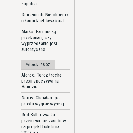
łagodna
Domenicali: Nie chcemy
nikomu kneblować ust
Marko: Fani nie są
przekonani, czy
wyprzedzanie jest
autentyczne
Wtorek
28.07
Alonso: Teraz trochę
presji spoczywa na
Hondzie
Norris: Chciałem po
prostu wygrać wyścig
Red Bull rozważa
przeniesienie zasobów
na projekt bolidu na
2027 rok