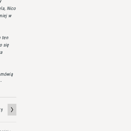
y
la, Nico
niej w
m ten
o się
za
y mówią
-
zy