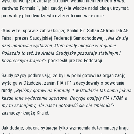
wyścigu wciąż pozostaje aktualny. Według niemieckiego
Bilda
,
zarówno Formuła 1, jak i saudyjskie władze nadal chcą utrzymać
pierwotny plan dwudziestu czterech rund w sezonie.
Głos w tej sprawie zabrał książę Khalid Bin Sultan Al-Abdullah Al-
Faisal, prezes Saudyjskiej Federacji Samochodowej.
Nie da się
dziś ignorować wydarzeń, które miały miejsce w regionie.
Pokazało to też, że Arabia Saudyjska pozostaje stabilnym i
bezpiecznym krajem
- podkreślił prezes Federacji.
Saudyjczycy podkreślają, że byli w pełni gotowi na organizację
wyścigu w Dżuddzie, zanim FIA i F1 zdecydowały o odwołaniu
rundy.
Byliśmy gotowi na Formułę 1 w Dżuddzie tak samo jak na
każde inne wydarzenie sportowe. Decyzję podjęły FIA i FOM, a
my to szanujemy, ale nasza gotowość się nie zmieniła
-
zaznaczył książę Khalid.
Jak dodaje, obecna sytuacja tylko wzmocniła determinację kraju