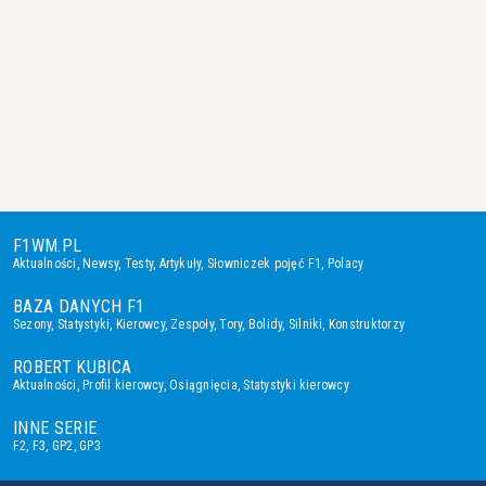
F1WM.PL
Aktualności
,
Newsy
,
Testy
,
Artykuły
,
Słowniczek pojęć F1
,
Polacy
BAZA DANYCH F1
Sezony
,
Statystyki
,
Kierowcy
,
Zespoły
,
Tory
,
Bolidy
,
Silniki
,
Konstruktorzy
ROBERT KUBICA
Aktualności
,
Profil kierowcy
,
Osiągnięcia
,
Statystyki kierowcy
INNE SERIE
F2
,
F3
,
GP2
,
GP3