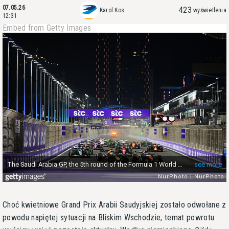
07.05.26
423
Karol Kos
wyświetlenia
12:31
Embed from Getty Images
Choć kwietniowe Grand Prix Arabii Saudyjskiej zostało odwołane z
powodu napiętej sytuacji na Bliskim Wschodzie, temat powrotu