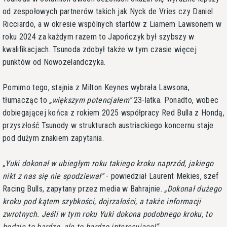
od zespołowych partnerów takich jak Nyck de Vries czy Daniel
Ricciardo, a w okresie wspólnych startów z Liamem Lawsonem w
roku 2024 za każdym razem to Japończyk był szybszy w
kwalifikacjach. Tsunoda zdobył także w tym czasie więcej
punktów od Nowozelandczyka.
Pomimo tego, stajnia z Milton Keynes wybrała Lawsona,
tłumacząc to
większym potencjałem
23-latka. Ponadto, wobec
dobiegającej końca z rokiem 2025 współpracy Red Bulla z Hondą,
przyszłość Tsunody w strukturach austriackiego koncernu staje
pod dużym znakiem zapytania.
Yuki dokonał w ubiegłym roku takiego kroku naprzód, jakiego
nikt z nas się nie spodziewał
- powiedział Laurent Mekies, szef
Racing Bulls, zapytany przez media w Bahrajnie.
Dokonał dużego
kroku pod kątem szybkości, dojrzałości, a także informacji
zwrotnych. Jeśli w tym roku Yuki dokona podobnego kroku, to
będzie to bardzo, ale to bardzo interesujące!