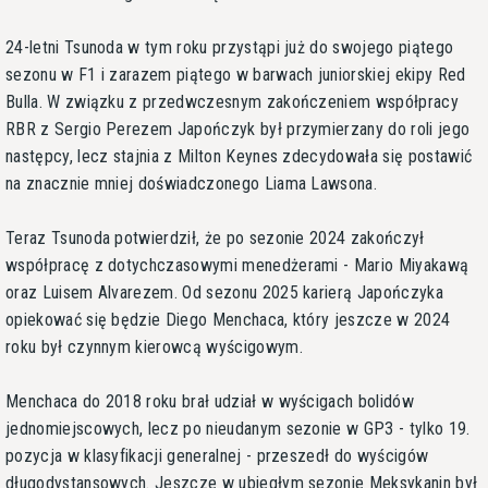
24-letni Tsunoda w tym roku przystąpi już do swojego piątego
sezonu w F1 i zarazem piątego w barwach juniorskiej ekipy Red
Bulla. W związku z przedwczesnym zakończeniem współpracy
RBR z Sergio Perezem Japończyk był przymierzany do roli jego
następcy, lecz stajnia z Milton Keynes zdecydowała się postawić
na znacznie mniej doświadczonego Liama Lawsona.
Teraz Tsunoda potwierdził, że po sezonie 2024 zakończył
współpracę z dotychczasowymi menedżerami - Mario Miyakawą
oraz Luisem Alvarezem. Od sezonu 2025 karierą Japończyka
opiekować się będzie Diego Menchaca, który jeszcze w 2024
roku był czynnym kierowcą wyścigowym.
Menchaca do 2018 roku brał udział w wyścigach bolidów
jednomiejscowych, lecz po nieudanym sezonie w GP3 - tylko 19.
pozycja w klasyfikacji generalnej - przeszedł do wyścigów
długodystansowych. Jeszcze w ubiegłym sezonie Meksykanin był