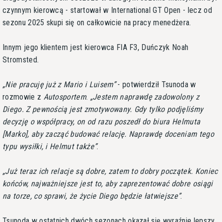
czynnym kierowcą - startował w International GT Open - lecz od
sezonu 2025 skupi się on całkowicie na pracy menedżera.
Innym jego klientem jest kierowca FIA F3, Duńczyk Noah
Stromsted.
Nie pracuję już z Mario i Luisem
- potwierdził Tsunoda w
rozmowie z
Autosportem
.
Jestem naprawdę zadowolony z
Diego. Z pewnością jest zmotywowany. Gdy tylko podjęliśmy
decyzję o współpracy, on od razu poszedł do biura Helmuta
[Marko], aby zacząć budować relację. Naprawdę doceniam tego
typu wysiłki, i Helmut także
.
Już teraz ich relacje są dobre, zatem to dobry początek. Koniec
końców, najważniejsze jest to, aby zaprezentować dobre osiągi
na torze, co sprawi, że życie Diego będzie łatwiejsze
.
Tsunoda w ostatnich dwóch sezonach okazał się wyraźnie lepszy