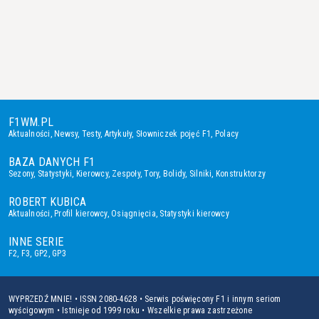
F1WM.PL
Aktualności
,
Newsy
,
Testy
,
Artykuły
,
Słowniczek pojęć F1
,
Polacy
BAZA DANYCH F1
Sezony
,
Statystyki
,
Kierowcy
,
Zespoły
,
Tory
,
Bolidy
,
Silniki
,
Konstruktorzy
ROBERT KUBICA
Aktualności
,
Profil kierowcy
,
Osiągnięcia
,
Statystyki kierowcy
INNE SERIE
F2
,
F3
,
GP2
,
GP3
WYPRZEDŹ MNIE! • ISSN 2080-4628 • Serwis poświęcony F1 i innym seriom
wyścigowym • Istnieje od 1999 roku • Wszelkie prawa zastrzeżone