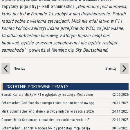
zapytany jego stryj - Ralf Schumacher.
Generalnie jest kierowcą,
który już był w Formule 1 i zdobył w niej doświadczenie. Potrafi
radzić sobie z wieloma sytuacjami. Mick nie miał łatwo w F1 i
koniec końców zaliczył udane przejście do WEC, co jest ważne.
Cadillac potrzebuje kierowcy, z którym będzie mógł coś
budować, będzie graczem zespołowym i nie będzie rozbijał
samochodu
- powiedział Niemiec dla
Sky Deutschland
.
Nowszy
Starszy
OSTATNIE POKREWNE TEMATY
Benoit: Kariera Micka w F1 wyglądałaby inaczej z Michaelem
02.06.2026
Schumacher: Cadillac do samego końca brał mnie pod uwagę
26.11.2025
Mick Schumacher oficjalnie kierowcą IndyCar w sezonie 2026
24.11.2025
Danner: Mick Schumacher powinien porzucić marzenia o F1
22.11.2025
Schumacher: Jednomiejscowe bolidy pozostają moją pasją
30.09.2025