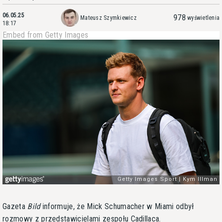
06.05.25
978
Mateusz Szymkiewicz
wyświetlenia
18:17
Embed from Getty Images
Gazeta
Bild
informuje, że Mick Schumacher w Miami odbył
rozmowy z przedstawicielami zespołu Cadillaca.