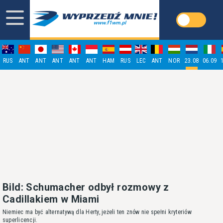
RUS
ANT
ANT
ANT
ANT
ANT
HAM
RUS
LEC
ANT
NOR
23.08
06.09
Bild: Schumacher odbył rozmowy z
Cadillakiem w Miami
Niemiec ma być alternatywą dla Herty, jeżeli ten znów nie spełni kryteriów
superlicencji.