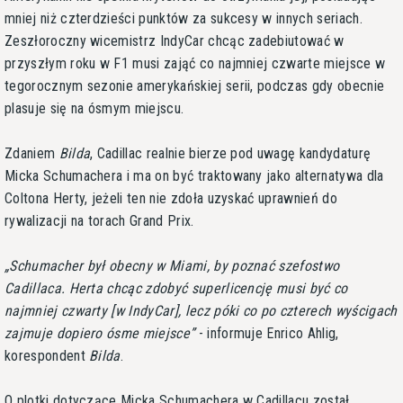
mniej niż czterdzieści punktów za sukcesy w innych seriach.
Zeszłoroczny wicemistrz IndyCar chcąc zadebiutować w
przyszłym roku w F1 musi zająć co najmniej czwarte miejsce w
tegorocznym sezonie amerykańskiej serii, podczas gdy obecnie
plasuje się na ósmym miejscu.
Zdaniem
Bilda
, Cadillac realnie bierze pod uwagę kandydaturę
Micka Schumachera i ma on być traktowany jako alternatywa dla
Coltona Herty, jeżeli ten nie zdoła uzyskać uprawnień do
rywalizacji na torach Grand Prix.
Schumacher był obecny w Miami, by poznać szefostwo
Cadillaca. Herta chcąc zdobyć superlicencję musi być co
najmniej czwarty [w IndyCar], lecz póki co po czterech wyścigach
zajmuje dopiero ósme miejsce
- informuje Enrico Ahlig,
korespondent
Bilda
.
O plotki dotyczące Micka Schumachera w Cadillacu został