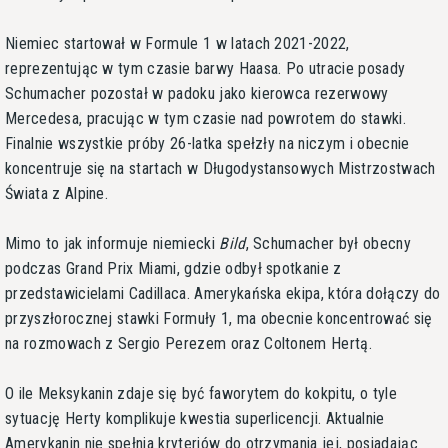
Niemiec startował w Formule 1 w latach 2021-2022,
reprezentując w tym czasie barwy Haasa. Po utracie posady
Schumacher pozostał w padoku jako kierowca rezerwowy
Mercedesa, pracując w tym czasie nad powrotem do stawki.
Finalnie wszystkie próby 26-latka spełzły na niczym i obecnie
koncentruje się na startach w Długodystansowych Mistrzostwach
Świata z Alpine.
Mimo to jak informuje niemiecki
Bild
, Schumacher był obecny
podczas Grand Prix Miami, gdzie odbył spotkanie z
przedstawicielami Cadillaca. Amerykańska ekipa, która dołączy do
przyszłorocznej stawki Formuły 1, ma obecnie koncentrować się
na rozmowach z Sergio Perezem oraz Coltonem Hertą.
O ile Meksykanin zdaje się być faworytem do kokpitu, o tyle
sytuację Herty komplikuje kwestia superlicencji. Aktualnie
Amerykanin nie spełnia kryteriów do otrzymania jej, posiadając