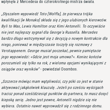
wpłynęła z Mercedesa do czterokrotnego mistrza świata.
Słyszałem wypowiedź Toto [Wolffa], że pierwsza trójka
kwalifikacji [w Monako] składa się z jego ulubionych kierowców.
Byli to Max, Lewis Hamilton oraz Kimi Antonelli. To oczywiście
nie jest najlepszy sygnał dla George'a Russella. Mercedes
bardzo długo wstrzymywał się z decyzją o nowym kontrakcie dla
niego, ponieważ w międzyczasie toczyły się rozmowy z
Verstappenem. George musiał poczekać, pewnie pamiętacie
jego wypowiedzi: «Gdzie jest moja umowa?». Koniec końców
porozumieli się tylko na rok, z wieloma opcjami wynikającymi z
osiągów oraz wyników
- powiedział Doornbos.
Szczerze mówiąc mam wątpliwości, czy póki co jest w stanie
aktywować jakąkolwiek klauzulę. Jeżeli po sześciu wyścigach
tracisz ponad sześćdziesiąt punktów do partnera, to masz dosyć
kiepską serię. Jedno jest pewne, Antonelli nigdzie się nie
wybiera. Ostatnio nawet wyprowadził się z rodzinnego domu.