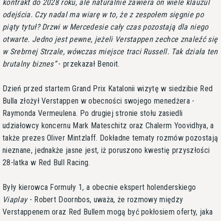
kontrakt do 2028 roku, ale naturalnie zawiera on wiele klauzul
odejścia. Czy nadal ma wiarę w to, że z zespołem sięgnie po
piąty tytuł? Drzwi w Mercedesie cały czas pozostają dla niego
otwarte. Jedno jest pewne, jeżeli Verstappen zechce znaleźć się
w Srebrnej Strzale, wówczas miejsce traci Russell. Tak działa ten
brutalny biznes
- przekazał Benoit.
Dzień przed startem Grand Prix Katalonii wizytę w siedzibie Red
Bulla złożył Verstappen w obecności swojego menedżera -
Raymonda Vermeulena. Po drugiej stronie stołu zasiedli
udziałowcy koncernu Mark Mateschitz oraz Chalerm Yoovidhya, a
także prezes Oliver Mintzlaff. Dokładne tematy rozmów pozostają
nieznane, jednakże jasne jest, iż poruszono kwestię przyszłości
28-latka w Red Bull Racing.
Były kierowca Formuły 1, a obecnie ekspert holenderskiego
Viaplay
- Robert Doornbos, uważa, że rozmowy między
Verstappenem oraz Red Bullem mogą być pokłosiem oferty, jaka