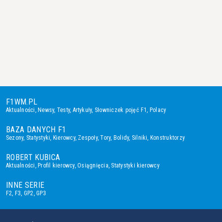
F1WM.PL
Aktualności
,
Newsy
,
Testy
,
Artykuły
,
Słowniczek pojęć F1
,
Polacy
BAZA DANYCH F1
Sezony
,
Statystyki
,
Kierowcy
,
Zespoły
,
Tory
,
Bolidy
,
Silniki
,
Konstruktorzy
ROBERT KUBICA
Aktualności
,
Profil kierowcy
,
Osiągnięcia
,
Statystyki kierowcy
INNE SERIE
F2
,
F3
,
GP2
,
GP3