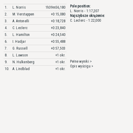
Pole position:
1.
L. Norris
1h39m56,180
L. Norris - 1:17,207
2.
M. Verstappen
+0:15,080
Najszybsze okrążenie:
C. Leclerc - 1:22,000
3.
A. Antonelli
+0:18,728
4.
C. Leclerc
+0:23,840
5.
L. Hamilton
+0:24,540
6.
I. Hadjar
+0:55,488
7.
G. Russell
+0:57,503
8.
L. Lawson
+1 okr.
Pełne wyniki >
9.
N. Hulkenberg
+1 okr.
Opis wyścigu >
10.
A. Lindblad
+1 okr.