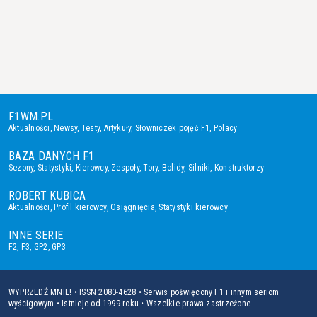
F1WM.PL
Aktualności
,
Newsy
,
Testy
,
Artykuły
,
Słowniczek pojęć F1
,
Polacy
BAZA DANYCH F1
Sezony
,
Statystyki
,
Kierowcy
,
Zespoły
,
Tory
,
Bolidy
,
Silniki
,
Konstruktorzy
ROBERT KUBICA
Aktualności
,
Profil kierowcy
,
Osiągnięcia
,
Statystyki kierowcy
INNE SERIE
F2
,
F3
,
GP2
,
GP3
WYPRZEDŹ MNIE! • ISSN 2080-4628 • Serwis poświęcony F1 i innym seriom
wyścigowym • Istnieje od 1999 roku • Wszelkie prawa zastrzeżone