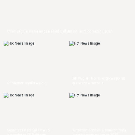
Gwen Lagrue stanie na czele Red Bull Junior Team od sezonu 2027
GP Węgier: Norris wygrywa po raz
GP Węgier: wyniki wyścigu
pierwszy w sezonie
Sepang zastąpi Sakhir w roli
Autosport: Russell i Hamilton mają