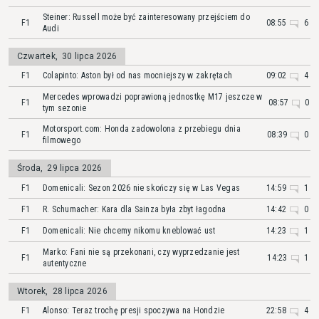
Steiner: Russell może być zainteresowany przejściem do
F1
08:55
6
Audi
Czwartek
,
30 lipca 2026
F1
Colapinto: Aston był od nas mocniejszy w zakrętach
09:02
4
Mercedes wprowadzi poprawioną jednostkę M17 jeszcze w
F1
08:57
0
tym sezonie
Motorsport.com: Honda zadowolona z przebiegu dnia
F1
08:39
0
filmowego
Środa
,
29 lipca 2026
F1
Domenicali: Sezon 2026 nie skończy się w Las Vegas
14:59
1
F1
R. Schumacher: Kara dla Sainza była zbyt łagodna
14:42
0
F1
Domenicali: Nie chcemy nikomu kneblować ust
14:23
1
Marko: Fani nie są przekonani, czy wyprzedzanie jest
F1
14:23
1
autentyczne
Wtorek
,
28 lipca 2026
F1
Alonso: Teraz trochę presji spoczywa na Hondzie
22:58
4