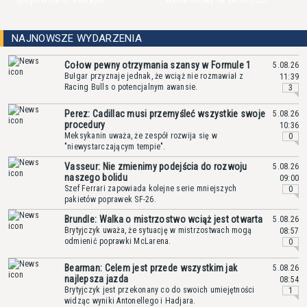
gospodarza GP Bahrajnu
ważne umowy na sezon 2027
NAJNOWSZE WYDARZENIA
Cołow pewny otrzymania szansy w Formule 1
5.08.26
Bułgar przyznaje jednak, że wciąż nie rozmawiał z
11:39
Racing Bulls o potencjalnym awansie.
3
Perez: Cadillac musi przemyśleć wszystkie swoje
5.08.26
procedury
10:36
Meksykanin uważa, że zespół rozwija się w
0
"niewystarczającym tempie".
Vasseur: Nie zmienimy podejścia do rozwoju
5.08.26
naszego bolidu
09:00
Szef Ferrari zapowiada kolejne serie mniejszych
0
pakietów poprawek SF-26.
Brundle: Walka o mistrzostwo wciąż jest otwarta
5.08.26
Brytyjczyk uważa, że sytuację w mistrzostwach mogą
08:57
odmienić poprawki McLarena.
0
Bearman: Celem jest przede wszystkim jak
5.08.26
najlepsza jazda
08:54
Brytyjczyk jest przekonany co do swoich umiejętności
1
widząc wyniki Antonellego i Hadjara.