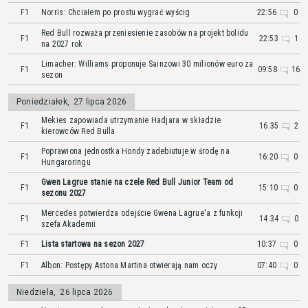
F1
Norris: Chciałem po prostu wygrać wyścig
22:56
0
Red Bull rozważa przeniesienie zasobów na projekt bolidu
F1
22:53
1
na 2027 rok
Limacher: Williams proponuje Sainzowi 30 milionów euro za
F1
09:58
16
sezon
Poniedziałek
,
27 lipca 2026
Mekies zapowiada utrzymanie Hadjara w składzie
F1
16:35
2
kierowców Red Bulla
Poprawiona jednostka Hondy zadebiutuje w środę na
F1
16:20
0
Hungaroringu
Gwen Lagrue stanie na czele Red Bull Junior Team od
F1
15:10
0
sezonu 2027
Mercedes potwierdza odejście Gwena Lagrue'a z funkcji
F1
14:34
0
szefa Akademii
F1
Lista startowa na sezon 2027
10:37
0
F1
Albon: Postępy Astona Martina otwierają nam oczy
07:40
0
Niedziela
,
26 lipca 2026