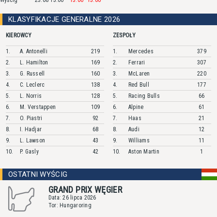
Wyścig
23.08 13.00
13.00
13.00
KLASYFIKACJE GENERALNE 2026
KIEROWCY
ZESPOŁY
1.
A.
Antonelli
219
1.
Mercedes
379
2.
L.
Hamilton
169
2.
Ferrari
307
3.
G.
Russell
160
3.
McLaren
220
4.
C.
Leclerc
138
4.
Red Bull
177
5.
L.
Norris
128
5.
Racing Bulls
66
6.
M.
Verstappen
109
6.
Alpine
61
7.
O.
Piastri
92
7.
Haas
21
8.
I.
Hadjar
68
8.
Audi
12
9.
L.
Lawson
43
9.
Williams
11
10.
P.
Gasly
42
10.
Aston Martin
1
OSTATNI WYŚCIG
GRAND PRIX WĘGIER
Data: 26 lipca 2026
Tor: Hungaroring