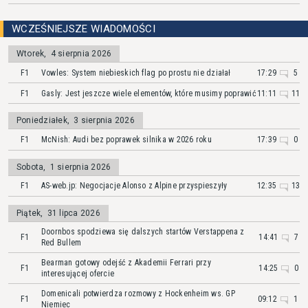
WCZEŚNIEJSZE WIADOMOŚCI
Wtorek
,
4 sierpnia 2026
F1
Vowles: System niebieskich flag po prostu nie działał
17:29
5
F1
Gasly: Jest jeszcze wiele elementów, które musimy poprawić
11:11
11
Poniedziałek
,
3 sierpnia 2026
F1
McNish: Audi bez poprawek silnika w 2026 roku
17:39
0
Sobota
,
1 sierpnia 2026
F1
AS-web.jp: Negocjacje Alonso z Alpine przyspieszyły
12:35
13
Piątek
,
31 lipca 2026
Doornbos spodziewa się dalszych startów Verstappena z
F1
14:41
7
Red Bullem
Bearman gotowy odejść z Akademii Ferrari przy
F1
14:25
0
interesującej ofercie
Domenicali potwierdza rozmowy z Hockenheim ws. GP
F1
09:12
1
Niemiec