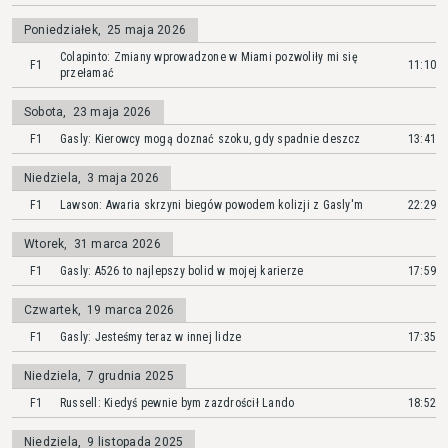
Poniedziałek
,
25 maja 2026
Colapinto: Zmiany wprowadzone w Miami pozwoliły mi się
F1
11:10
przełamać
Sobota
,
23 maja 2026
F1
Gasly: Kierowcy mogą doznać szoku, gdy spadnie deszcz
13:41
Niedziela
,
3 maja 2026
F1
Lawson: Awaria skrzyni biegów powodem kolizji z Gasly'm
22:29
Wtorek
,
31 marca 2026
F1
Gasly: A526 to najlepszy bolid w mojej karierze
17:59
Czwartek
,
19 marca 2026
F1
Gasly: Jesteśmy teraz w innej lidze
17:35
Niedziela
,
7 grudnia 2025
F1
Russell: Kiedyś pewnie bym zazdrościł Lando
18:52
Niedziela
,
9 listopada 2025