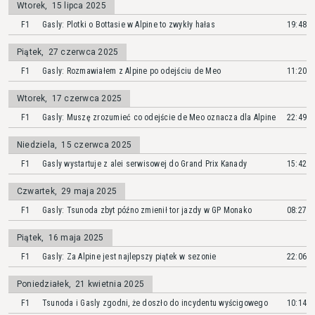
Wtorek
,
15 lipca 2025
F1
Gasly: Plotki o Bottasie w Alpine to zwykły hałas
19:48
Piątek
,
27 czerwca 2025
F1
Gasly: Rozmawiałem z Alpine po odejściu de Meo
11:20
Wtorek
,
17 czerwca 2025
F1
Gasly: Muszę zrozumieć co odejście de Meo oznacza dla Alpine
22:49
Niedziela
,
15 czerwca 2025
F1
Gasly wystartuje z alei serwisowej do Grand Prix Kanady
15:42
Czwartek
,
29 maja 2025
F1
Gasly: Tsunoda zbyt późno zmienił tor jazdy w GP Monako
08:27
Piątek
,
16 maja 2025
F1
Gasly: Za Alpine jest najlepszy piątek w sezonie
22:06
Poniedziałek
,
21 kwietnia 2025
F1
Tsunoda i Gasly zgodni, że doszło do incydentu wyścigowego
10:14