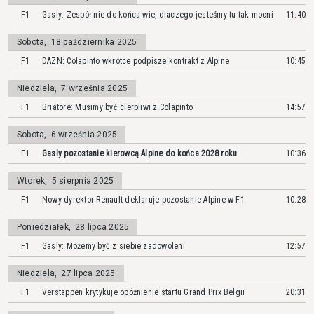
F1
Gasly: Zespół nie do końca wie, dlaczego jesteśmy tu tak mocni
11:40
Sobota
,
18 października 2025
F1
DAZN: Colapinto wkrótce podpisze kontrakt z Alpine
10:45
Niedziela
,
7 września 2025
F1
Briatore: Musimy być cierpliwi z Colapinto
14:57
Sobota
,
6 września 2025
F1
Gasly pozostanie kierowcą Alpine do końca 2028 roku
10:36
Wtorek
,
5 sierpnia 2025
F1
Nowy dyrektor Renault deklaruje pozostanie Alpine w F1
10:28
Poniedziałek
,
28 lipca 2025
F1
Gasly: Możemy być z siebie zadowoleni
12:57
Niedziela
,
27 lipca 2025
F1
Verstappen krytykuje opóźnienie startu Grand Prix Belgii
20:31