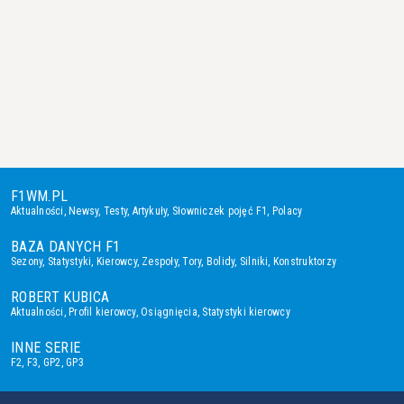
F1WM.PL
Aktualności
,
Newsy
,
Testy
,
Artykuły
,
Słowniczek pojęć F1
,
Polacy
BAZA DANYCH F1
Sezony
,
Statystyki
,
Kierowcy
,
Zespoły
,
Tory
,
Bolidy
,
Silniki
,
Konstruktorzy
ROBERT KUBICA
Aktualności
,
Profil kierowcy
,
Osiągnięcia
,
Statystyki kierowcy
INNE SERIE
F2
,
F3
,
GP2
,
GP3