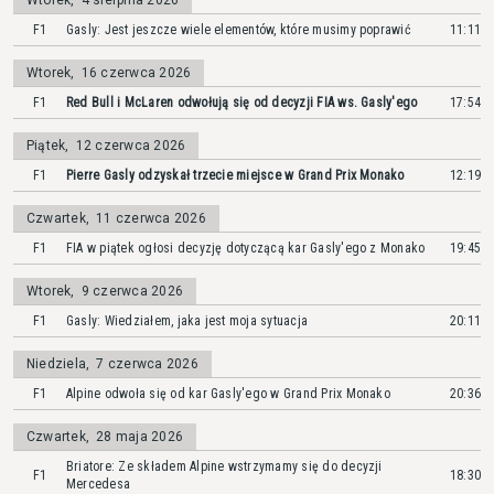
Wtorek
,
4 sierpnia 2026
F1
Gasly: Jest jeszcze wiele elementów, które musimy poprawić
11:11
Wtorek
,
16 czerwca 2026
F1
Red Bull i McLaren odwołują się od decyzji FIA ws. Gasly'ego
17:54
Piątek
,
12 czerwca 2026
F1
Pierre Gasly odzyskał trzecie miejsce w Grand Prix Monako
12:19
Czwartek
,
11 czerwca 2026
F1
FIA w piątek ogłosi decyzję dotyczącą kar Gasly'ego z Monako
19:45
Wtorek
,
9 czerwca 2026
F1
Gasly: Wiedziałem, jaka jest moja sytuacja
20:11
Niedziela
,
7 czerwca 2026
F1
Alpine odwoła się od kar Gasly'ego w Grand Prix Monako
20:36
Czwartek
,
28 maja 2026
Briatore: Ze składem Alpine wstrzymamy się do decyzji
F1
18:30
Mercedesa