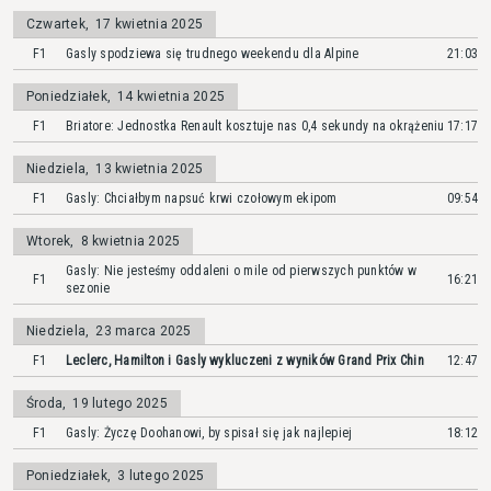
Czwartek
,
17 kwietnia 2025
F1
Gasly spodziewa się trudnego weekendu dla Alpine
21:03
Poniedziałek
,
14 kwietnia 2025
F1
Briatore: Jednostka Renault kosztuje nas 0,4 sekundy na okrążeniu
17:17
Niedziela
,
13 kwietnia 2025
F1
Gasly: Chciałbym napsuć krwi czołowym ekipom
09:54
Wtorek
,
8 kwietnia 2025
Gasly: Nie jesteśmy oddaleni o mile od pierwszych punktów w
F1
16:21
sezonie
Niedziela
,
23 marca 2025
F1
Leclerc, Hamilton i Gasly wykluczeni z wyników Grand Prix Chin
12:47
Środa
,
19 lutego 2025
F1
Gasly: Życzę Doohanowi, by spisał się jak najlepiej
18:12
Poniedziałek
,
3 lutego 2025