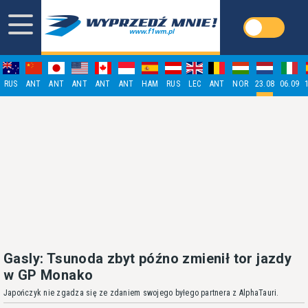
RUS
ANT
ANT
ANT
ANT
ANT
HAM
RUS
LEC
ANT
NOR
23.08
06.09
Gasly: Tsunoda zbyt późno zmienił tor jazdy
w GP Monako
Japończyk nie zgadza się ze zdaniem swojego byłego partnera z AlphaTauri.