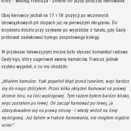
który - według Francuza - zmienił tor jazdy podczas hamowania.
Obaj kierowcy jechali na 17. i 18. pozycji po wczesnych
obowiązkowych pit stopach już na pierwszym okrążeniu. Do
incydentu doszło przy szykanie po wyjeździe z tunelu, gdy Gasly
próbował zaatakować byłego zespołowego kolegę.
W przekazie telewizyjnym można było słyszeć komunikat radiowy
Gasly'ego, który sugerował awarię hamulców, Francuz jednak
szybko wyjaśnił, o co mu chodziło:
Miałem hamulce. Yuki popełnił błąd przed tunelem, więc bardzo
się do niego zbliżyłem. Przez kilka okrążeń hamował na prawej
stronie toru, na linii wyścigowej. Tym razem byłem bardzo blisko,
więc zostałem po lewej. On zaczął hamować po lewej, ja
zdecydowałem się na prawą stronę - i wtedy wrócił na linię
wyścigową. Już byłem w trakcie hamowania, nie mogłem nigdzie
uciec
.