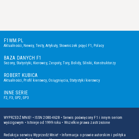
F1WM.PL
Aktualności
,
Newsy
,
Testy
,
Artykuły
,
Słowniczek pojęć F1
,
Polacy
BAZA DANYCH F1
Sezony
,
Statystyki
,
Kierowcy
,
Zespoły
,
Tory
,
Bolidy
,
Silniki
,
Konstruktorzy
ROBERT KUBICA
Aktualności
,
Profil kierowcy
,
Osiągnięcia
,
Statystyki kierowcy
INNE SERIE
F2
,
F3
,
GP2
,
GP3
WYPRZEDŹ MNIE! • ISSN 2080-4628 • Serwis poświęcony F1 i innym seriom
wyścigowym • Istnieje od 1999 roku • Wszelkie prawa zastrzeżone
Redakcja serwisu Wyprzedź Mnie!
•
Informacja o prawie autorskim i polityka