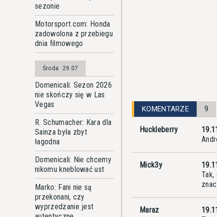
sezonie
Motorsport.com: Honda
zadowolona z przebiegu
dnia filmowego
Środa
29.07
Domenicali: Sezon 2026
nie skończy się w Las
Vegas
9
KOMENTARZE
R. Schumacher: Kara dla
Huckleberry
19.1
Sainza była zbyt
Andr
łagodna
Domenicali: Nie chcemy
Mick3y
19.1
nikomu kneblować ust
Tak,
znac
Marko: Fani nie są
przekonani, czy
wyprzedzanie jest
Maraz
19.1
autentyczne