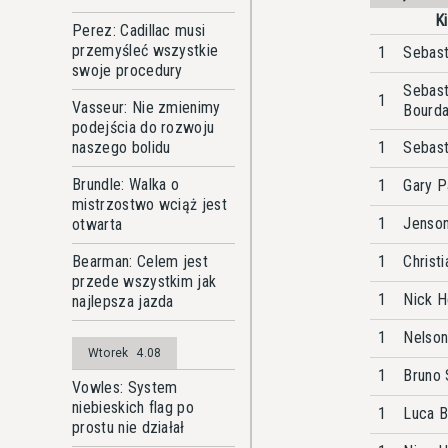
K
Perez: Cadillac musi
przemyśleć wszystkie
1
Sebast
swoje procedury
Sebast
1
Vasseur: Nie zmienimy
Bourda
podejścia do rozwoju
naszego bolidu
1
Sebast
Brundle: Walka o
1
Gary P
mistrzostwo wciąż jest
1
Jenson
otwarta
Bearman: Celem jest
1
Christi
przede wszystkim jak
1
Nick H
najlepsza jazda
1
Nelson
Wtorek
4.08
1
Bruno 
Vowles: System
niebieskich flag po
1
Luca 
prostu nie działał