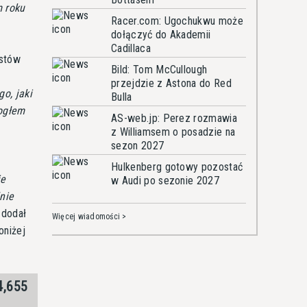
m roku
Racer.com: Ugochukwu może
dołączyć do Akademii
Cadillaca
estów
Bild: Tom McCullough
przejdzie z Astona do Red
o, jaki
Bulla
mogłem
AS-web.jp: Perez rozmawia
z Williamsem o posadzie na
sezon 2027
Hulkenberg gotowy pozostać
ie
w Audi po sezonie 2027
nie
 dodał
Więcej wiadomości >
oniżej
4,655