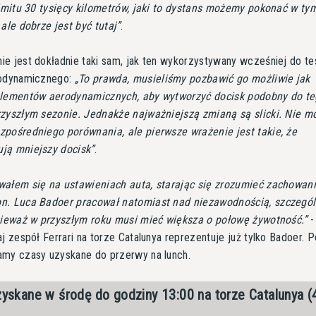
limitu 30 tysięcy kilometrów, jaki to dystans możemy pokonać w ty
 ale dobrze jest być tutaj
.
e jest dokładnie taki sam, jak ten wykorzystywany wcześniej do t
rodynamicznego:
To prawda, musieliśmy pozbawić go możliwie jak
elementów aerodynamicznych, aby wytworzyć docisk podobny do teg
rzyszłym sezonie. Jednakże najważniejszą zmianą są slicki. Nie 
pośredniego porównania, ale pierwsze wrażenie jest takie, że
ją mniejszy docisk
.
ałem się na ustawieniach auta, starając się zrozumieć zachowan
n. Luca Badoer pracował natomiast nad niezawodnością, szczegól
onieważ w przyszłym roku musi mieć większa o połowę żywotność.
-
aj zespół Ferrari na torze Catalunya reprezentuje już tylko Badoer. P
amy czasy uzyskane do przerwy na lunch.
yskane w środę do godziny 13:00 na torze Catalunya (