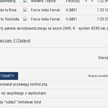
ulkenberg
Williams Toyota
FW30(B)
+
+
1:22.9
de la Rosa
Force India Ferrari
VJM01
1:23.1
lo Fisichella
Force India Ferrari
VJM01
1:23.2
nty pakietu aerodynamicznego na sezon 2009, K - system KERS lub 
rari.com
,
F1Today.nl
Stars
 TEMATY
Więcej wiado
sponował przewagą techniczną
ma nic wspólnego z wydechami
by "oddać" Vettelowi tytuł