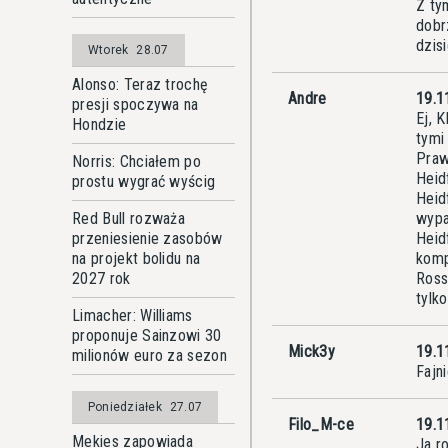
Z ty
dobr
dzis
Wtorek
28.07
Alonso: Teraz trochę
Andre
19.1
presji spoczywa na
Ej, 
Hondzie
tymi
Praw
Norris: Chciałem po
Heid
prostu wygrać wyścig
Heid
Red Bull rozważa
wypa
przeniesienie zasobów
Heid
na projekt bolidu na
komp
2027 rok
Ross
tylko
Limacher: Williams
proponuje Sainzowi 30
Mick3y
19.1
milionów euro za sezon
Fajn
Poniedziałek
27.07
Filo_M-ce
19.1
Mekies zapowiada
Ja r