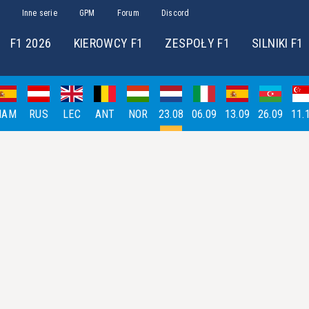
Inne serie
GPM
Forum
Discord
F1 2026
KIEROWCY F1
ZESPOŁY F1
SILNIKI F1
HAM
RUS
LEC
ANT
NOR
23.08
06.09
13.09
26.09
11.