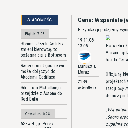
Gene: Wspaniale j
WIADOMOŚCI
Przy okazji podajemy wynik
Piątek
7.08
19.11.08
Steiner: Jeżeli Cadillac
Po wielu ok
13:05
zmieni kierowcę, to
Vairano, gd
pożegna się z Bottasem
bolidu
Ferra
Racer.com: Ugochukwu
Mariusz &
może dołączyć do
Maraz
Oficjalny k
Akademii Cadillaca
projektach
2189
Bild: Tom McCullough
wyświetlenia
stacji
Sky It
przejdzie z Astona do
domowym t
Red Bulla
Wspaniale 
Czwartek
6.08
Sporo prac
AS-web.jp: Perez
zupełnie c