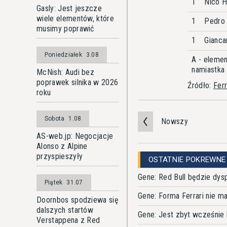
1
Nico H
Gasly: Jest jeszcze
wiele elementów, które
1
Pedro 
musimy poprawić
1
Giancar
Poniedziałek
3.08
A - eleme
namiastka
McNish: Audi bez
poprawek silnika w 2026
Źródło:
Fer
roku
Sobota
1.08
Nowszy
AS-web.jp: Negocjacje
Alonso z Alpine
przyspieszyły
OSTATNIE POKREWNE
Gene: Red Bull będzie dy
Piątek
31.07
Gene: Forma Ferrari nie 
Doornbos spodziewa się
dalszych startów
Gene: Jest zbyt wcześnie 
Verstappena z Red