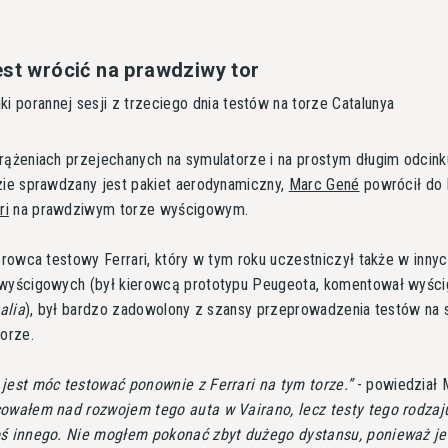
est wrócić na prawdziwy tor
i porannej sesji z trzeciego dnia testów na torze Catalunya
rążeniach przejechanych na symulatorze i na prostym długim odcin
zie sprawdzany jest pakiet aerodynamiczny,
Marc Gené
powrócił do 
ri
na prawdziwym torze wyścigowym.
ierowca testowy Ferrari, który w tym roku uczestniczył także w inny
 wyścigowych (był kierowcą prototypu Peugeota, komentował wyścig
alia
), był bardzo zadowolony z szansy przeprowadzenia testów na
orze.
jest móc testować ponownie z Ferrari na tym torze.
- powiedział 
owałem nad rozwojem tego auta w Vairano, lecz testy tego rodzaj
oś innego. Nie mogłem pokonać zbyt dużego dystansu, ponieważ j