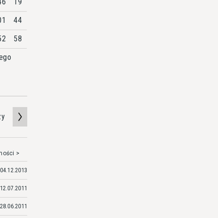
46
19
01
44
52
58
jego
zy
mości >
04.12.2013
12.07.2011
28.06.2011