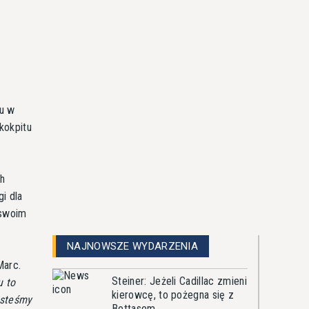
ku w
kokpitu
ch
i dla
 swoim
NAJNOWSZE WYDARZENIA
Marc.
Steiner: Jeżeli Cadillac zmieni
u to
kierowcę, to pożegna się z
esteśmy
Bottasem