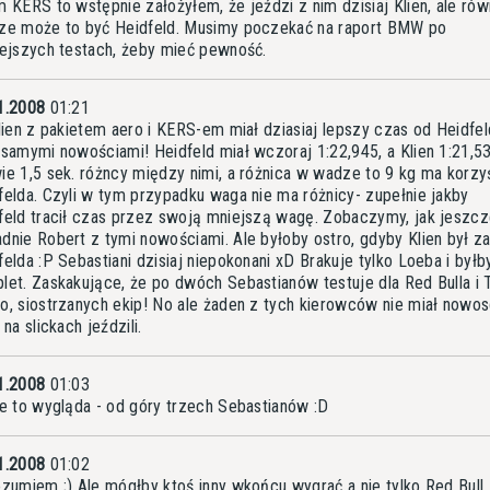
m KERS to wstępnie założyłem, że jeździ z nim dzisiaj Klien, ale rów
ze może to być Heidfeld. Musimy poczekać na raport BMW po
iejszych testach, żeby mieć pewność.
1.2008
01:21
Klien z pakietem aero i KERS-em miał dziasiaj lepszy czas od Heidfel
 samymi nowościami! Heidfeld miał wczoraj 1:22,945, a Klien 1:21,53
ie 1,5 sek. różncy między nimi, a różnica w wadze to 9 kg ma korzy
felda. Czyli w tym przypadku waga nie ma różnicy- zupełnie jakby
feld tracił czas przez swoją mniejszą wagę. Zobaczymy, jak jeszc
dnie Robert z tymi nowościami. Ale byłoby ostro, gdyby Klien był z
felda :P Sebastiani dzisiaj niepokonani xD Brakuje tylko Loeba i byłb
let. Zaskakujące, że po dwóch Sebastianów testuje dla Red Bulla i 
o, siostrzanych ekip! No ale żaden z tych kierowców nie miał nowos
 na slickach jeździli.
1.2008
01:03
ie to wygląda - od góry trzech Sebastianów :D
1.2008
01:02
ozumiem ;) Ale mógłby ktoś inny wkońcu wygrać a nie tylko Red Bull