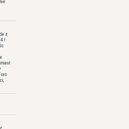
nie
da z
4 !
śc
ze
amiast
y
Toro
ci,
 z