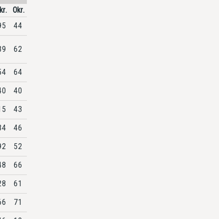
kr.
Okr.
95
44
39
62
54
64
40
40
15
43
34
46
92
52
48
66
28
61
66
71