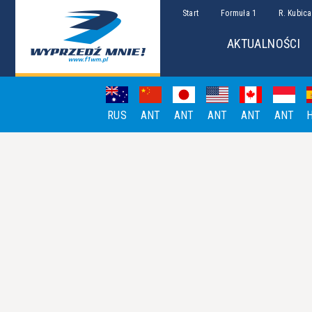
Start
Formuła 1
R. Kubica
AKTUALNOŚCI
RUS
ANT
ANT
ANT
ANT
ANT