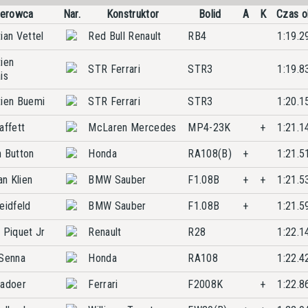
ierowca
Nar.
Konstruktor
Bolid
A
K
Czas o
ian Vettel
Red Bull Renault
RB4
1:19.2
ien
STR Ferrari
STR3
1:19.8
is
ien Buemi
STR Ferrari
STR3
1:20.1
affett
McLaren Mercedes
MP4-23K
+
1:21.1
 Button
Honda
RA108(B)
+
1:21.5
an Klien
BMW Sauber
F1.08B
+
+
1:21.5
eidfeld
BMW Sauber
F1.08B
+
1:21.5
 Piquet Jr
Renault
R28
1:22.1
Senna
Honda
RA108
1:22.4
Badoer
Ferrari
F2008K
+
1:22.8