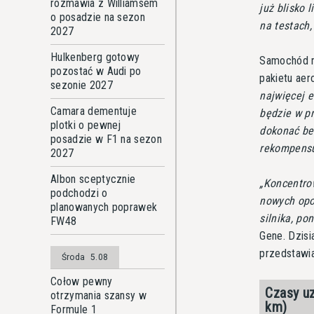
rozmawia z Williamsem
już blisko 
o posadzie na sezon
na testach,
2027
Hulkenberg gotowy
Samochód ni
pozostać w Audi po
pakietu ae
sezonie 2027
najwięcej 
Camara dementuje
będzie w p
plotki o pewnej
dokonać bez
posadzie w F1 na sezon
rekompensu
2027
Albon sceptycznie
Koncentrow
podchodzi o
nowych opo
planowanych poprawek
silnika, p
FW48
Gene. Dzisi
przedstawi
Środa
5.08
Cołow pewny
Czasy uz
otrzymania szansy w
km)
Formule 1