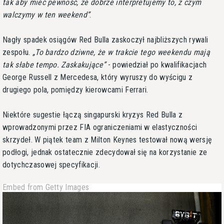
tak aby mieć pewność, że dobrze interpretujemy to, z czym
walczymy w ten weekend
.
Nagły spadek osiągów Red Bulla zaskoczył najbliższych rywali
zespołu.
To bardzo dziwne, że w trakcie tego weekendu mają
tak słabe tempo. Zaskakujące
- powiedział po kwalifikacjach
George Russell z Mercedesa, który wyruszy do wyścigu z
drugiego pola, pomiędzy kierowcami Ferrari.
Niektóre sugestie łączą singapurski kryzys Red Bulla z
wprowadzonymi przez FIA ograniczeniami w elastyczności
skrzydeł. W piątek team z Milton Keynes testował nową wersję
podłogi, jednak ostatecznie zdecydował się na korzystanie ze
dotychczasowej specyfikacji.
Embed from Getty Images