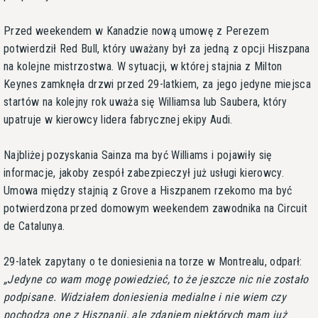
Przed weekendem w Kanadzie nową umowę z Perezem
potwierdził Red Bull, który uważany był za jedną z opcji Hiszpana
na kolejne mistrzostwa. W sytuacji, w której stajnia z Milton
Keynes zamknęła drzwi przed 29-latkiem, za jego jedyne miejsca
startów na kolejny rok uważa się Williamsa lub Saubera, który
upatruje w kierowcy lidera fabrycznej ekipy Audi.
Najbliżej pozyskania Sainza ma być Williams i pojawiły się
informacje, jakoby zespół zabezpieczył już usługi kierowcy.
Umowa między stajnią z Grove a Hiszpanem rzekomo ma być
potwierdzona przed domowym weekendem zawodnika na Circuit
de Catalunya.
29-latek zapytany o te doniesienia na torze w Montrealu, odparł:
Jedyne co wam mogę powiedzieć, to że jeszcze nic nie zostało
podpisane. Widziałem doniesienia medialne i nie wiem czy
pochodzą one z Hiszpanii, ale zdaniem niektórych mam już