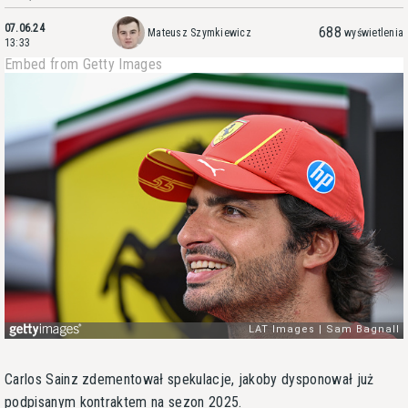
07.06.24
688
Mateusz Szymkiewicz
wyświetlenia
13:33
Embed from Getty Images
Carlos Sainz zdementował spekulacje, jakoby dysponował już
podpisanym kontraktem na sezon 2025.