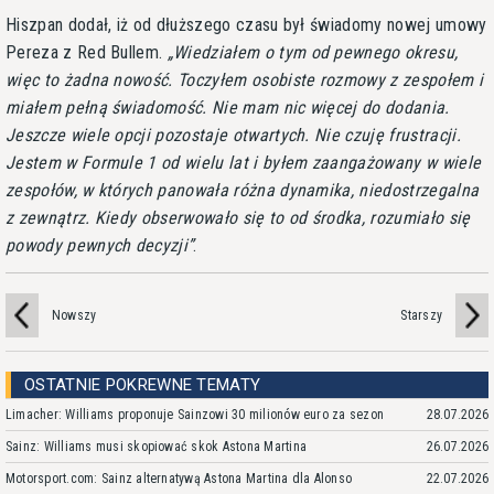
Hiszpan dodał, iż od dłuższego czasu był świadomy nowej umowy
Pereza z Red Bullem.
Wiedziałem o tym od pewnego okresu,
więc to żadna nowość. Toczyłem osobiste rozmowy z zespołem i
miałem pełną świadomość. Nie mam nic więcej do dodania.
Jeszcze wiele opcji pozostaje otwartych. Nie czuję frustracji.
Jestem w Formule 1 od wielu lat i byłem zaangażowany w wiele
zespołów, w których panowała różna dynamika, niedostrzegalna
z zewnątrz. Kiedy obserwowało się to od środka, rozumiało się
powody pewnych decyzji
.
Nowszy
Starszy
OSTATNIE POKREWNE TEMATY
Limacher: Williams proponuje Sainzowi 30 milionów euro za sezon
28.07.2026
Sainz: Williams musi skopiować skok Astona Martina
26.07.2026
Motorsport.com: Sainz alternatywą Astona Martina dla Alonso
22.07.2026