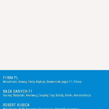
F1WM.PL
Aktualności
,
Newsy
,
Testy
,
Artykuły
,
Słowniczek pojęć F1
,
Polacy
BAZA DANYCH F1
Sezony
,
Statystyki
,
Kierowcy
,
Zespoły
,
Tory
,
Bolidy
,
Silniki
,
Konstruktorzy
ROBERT KUBICA
Aktualności
,
Profil kierowcy
,
Osiągnięcia
,
Statystyki kierowcy