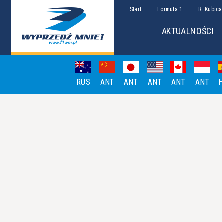
Start
Formuła 1
R. Kubica
AKTUALNOŚCI
RUS
ANT
ANT
ANT
ANT
ANT