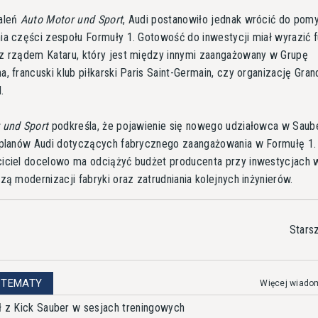
aleń
Auto Motor und Sport
, Audi postanowiło jednak wrócić do pom
ia części zespołu Formuły 1. Gotowość do inwestycji miał wyrazić 
z rządem Kataru, który jest między innymi zaangażowany w Grupę
, francuski klub piłkarski Paris Saint-Germain, czy organizację Gran
.
 und Sport
podkreśla, że pojawienie się nowego udziałowca w Saub
 planów Audi dotyczących fabrycznego zaangażowania w Formułę 1.
iciel docelowo ma odciążyć budżet producenta przy inwestycjach w
zą modernizacji fabryki oraz zatrudniania kolejnych inżynierów.
Stars
 TEMATY
Więcej wiado
ł z Kick Sauber w sesjach treningowych