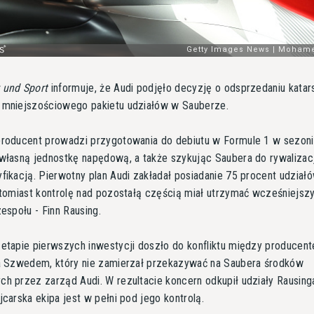
 und Sport
informuje, że Audi podjęło decyzję o odsprzedaniu kata
 mniejszościowego pakietu udziałów w Sauberze.
producent prowadzi przygotowania do debiutu w Formule 1 w sezoni
 własną jednostkę napędową, a także szykując Saubera do rywalizac
fikacją. Pierwotny plan Audi zakładał posiadanie 75 procent udziałó
atomiast kontrolę nad pozostałą częścią miał utrzymać wcześniejsz
zespołu - Finn Rausing.
 etapie pierwszych inwestycji doszło do konfliktu między producen
 a Szwedem, który nie zamierzał przekazywać na Saubera środków
h przez zarząd Audi. W rezultacie koncern odkupił udziały Rausinga
jcarska ekipa jest w pełni pod jego kontrolą.