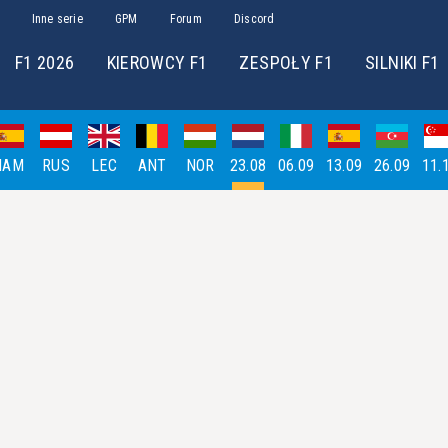
Inne serie
GPM
Forum
Discord
F1 2026
KIEROWCY F1
ZESPOŁY F1
SILNIKI F1
HAM
RUS
LEC
ANT
NOR
23.08
06.09
13.09
26.09
11.