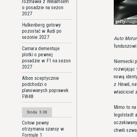
rozmawia z Williamsem
o posadzie na sezon
2027
Hulkenberg gotowy
pozostać w Audi po
sezonie 2027
Auto Motor
funduszowi
Camara dementuje
plotki o pewnej
posadzie w F1 na sezon
Niemiecki 
2027
rozwijając
nową identy
Albon sceptycznie
z Hinwil, n
podchodzi o
planowanych poprawek
właściciel 
FW48
Mimo to na
Środa
5.08
Ingolstadt
oczekiwanyc
Cołow pewny
otrzymania szansy w
chwili szwa
Formule 1