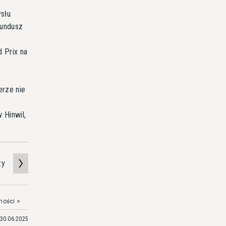
ysłu
fundusz
d Prix na
erze nie
 Hinwil,
zy
mości >
30.06.2025