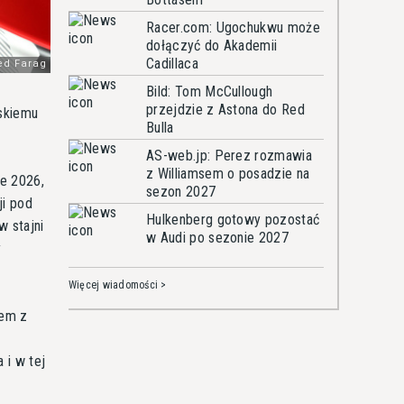
Racer.com: Ugochukwu może
dołączyć do Akademii
Cadillaca
Bild: Tom McCullough
przejdzie z Astona do Red
rskiemu
Bulla
AS-web.jp: Perez rozmawia
z Williamsem o posadzie na
e 2026,
sezon 2027
ji pod
Hulkenberg gotowy pozostać
w stajni
w Audi po sezonie 2027
y
Więcej wiadomości >
tem z
 i w tej