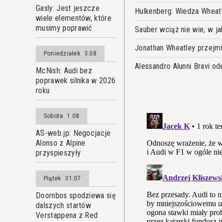
Gasly: Jest jeszcze
Hulkenberg: Wiedza Wheatl
wiele elementów, które
musimy poprawić
Sauber wciąż nie wie, w j
Jonathan Wheatley przejmi
Poniedziałek
3.08
Alessandro Alunni Bravi o
McNish: Audi bez
poprawek silnika w 2026
roku
Sobota
1.08
AS-web.jp: Negocjacje
Alonso z Alpine
przyspieszyły
Piątek
31.07
Doornbos spodziewa się
dalszych startów
Verstappena z Red