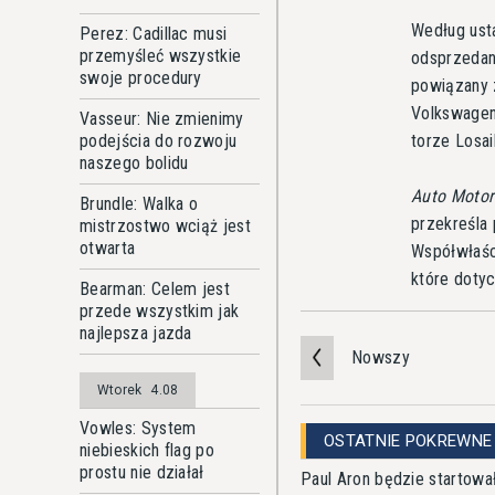
Według ust
Perez: Cadillac musi
przemyśleć wszystkie
odsprzedan
swoje procedury
powiązany 
Volkswagena
Vasseur: Nie zmienimy
torze Losail
podejścia do rozwoju
naszego bolidu
Auto Motor
Brundle: Walka o
przekreśla
mistrzostwo wciąż jest
otwarta
Współwłaśc
które dotyc
Bearman: Celem jest
przede wszystkim jak
najlepsza jazda
Nowszy
Wtorek
4.08
Vowles: System
OSTATNIE POKREWNE
niebieskich flag po
prostu nie działał
Paul Aron będzie startowa