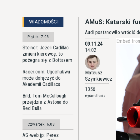
AMuS: Katarski fu
WIADOMOŚCI
Audi postanowiło wrócić do
Piątek
7.08
Embed from
09.11.24
Steiner: Jeżeli Cadillac
14:02
zmieni kierowcę, to
pożegna się z Bottasem
Racer.com: Ugochukwu
Mateusz
może dołączyć do
Szymkiewicz
Akademii Cadillaca
1356
Bild: Tom McCullough
wyświetlenia
przejdzie z Astona do
Red Bulla
Czwartek
6.08
AS-web.jp: Perez