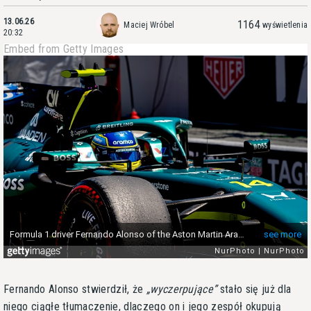
13.06.26
1164
Maciej Wróbel
wyświetlenia
20:32
Embed from Getty Images
Fernando Alonso stwierdził, że
wyczerpujące
stało się już dla
niego ciągłe tłumaczenie, dlaczego on i jego zespół okupują