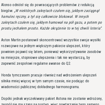
Alonso odniósł się do powracających problemów z redukcją
biegów.
W niektórych zakrętach czułem się, jakbym zaciągnął
hamulec ręczny, a tył się całkowicie blokował. W innych
zakrętach czułem się, jakbym hamował na pół gazu, a potem po
prostu jechałem prosto. Każde okrążenie to w tej chwili loteria
.
Aston Martin postanowił skoncentrować wszystkie swoje wysiłki
rozwojowe na jednym większym pakiecie ulepszeń, który
powinien pojawić się latem, ponieważ wykorzystywanie zasobów
na mniejsze, stopniowe ulepszenia i tak nie wystarczą, by
zapewnić zespołowi regularne awanse do Q2.
Honda tymczasem pracuje również nad wdrożeniem ulepszeń
silnika mniej więcej w tym samym czasie, nie podając do
wiadomości publicznej dokładnego harmonogramu.
Dopóki jednak wyczekiwany pakiet Astona nie zostanie wdrożony,
zespół nie ma szans na postęp, więc powtarzanie tego samego