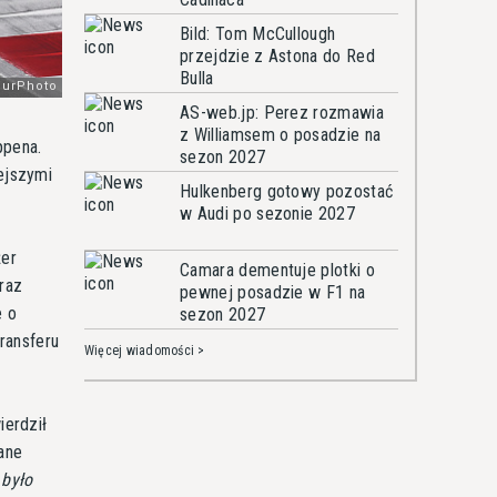
Bild: Tom McCullough
przejdzie z Astona do Red
Bulla
AS-web.jp: Perez rozmawia
z Williamsem o posadzie na
ppena.
sezon 2027
ejszymi
Hulkenberg gotowy pozostać
w Audi po sezonie 2027
żer
Camara dementuje plotki o
raz
pewnej posadzie w F1 na
e o
sezon 2027
ransferu
Więcej wiadomości >
ierdził
wane
 było