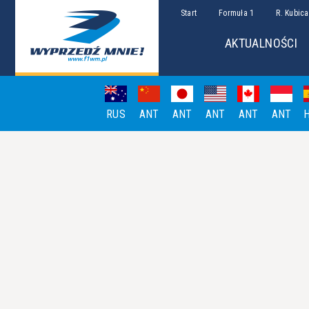
Start
Formuła 1
R. Kubica
AKTUALNOŚCI
RUS
ANT
ANT
ANT
ANT
ANT