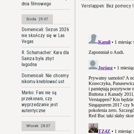
dnia filmowego
Verstappen: Bez pomocy I
Środa
29.07
Domenicali: Sezon 2026
nie skończy się w Las
Vegas
R. Schumacher: Kara dla
Sainza była zbyt
łagodna
Domenicali: Nie chcemy
nikomu kneblować ust
Marko: Fani nie są
przekonani, czy
wyprzedzanie jest
autentyczne
Wtorek
28.07