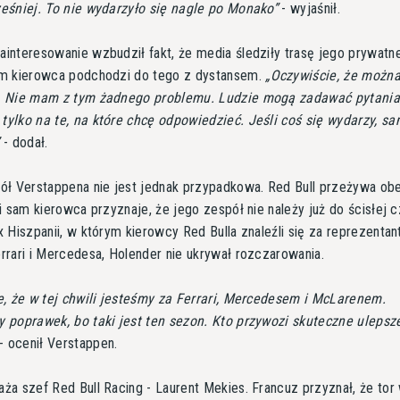
eśniej. To nie wydarzyło się nagle po Monako
- wyjaśnił.
interesowanie wzbudził fakt, że media śledziły trasę jego prywatn
m kierowca podchodzi do tego z dystansem.
Oczywiście, że można
. Nie mam z tym żadnego problemu. Ludzie mogą zadawać pytania,
ylko na te, na które chcę odpowiedzieć. Jeśli coś się wydarzy, s
- dodał.
ół Verstappena nie jest jednak przypadkowa. Red Bull przeżywa ob
i sam kierowca przyznaje, że jego zespół nie należy już do ścisłej c
 Hiszpanii, w którym kierowcy Red Bulla znaleźli się za reprezentan
rrari i Mercedesa, Holender nie ukrywał rozczarowania.
e, że w tej chwili jesteśmy za Ferrari, Mercedesem i McLarenem.
 poprawek, bo taki jest ten sezon. Kto przywozi skuteczne ulepsze
- ocenił Verstappen.
ża szef Red Bull Racing - Laurent Mekies. Francuz przyznał, że tor