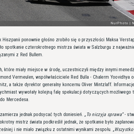
x Hiszpanii ponownie głośno zrobiło się o przyszłości Maksa Versta
 spotkanie czterokrotnego mistrza świata w Salzburgu z najważni
zanymi z Red Bullem.
 które miały miejsce w środę, uczestniczyli między innymi mened
mond Vermeulen, współwłaściciele Red Bulla - Chalerm Yoovidhya o
tz, a także dyrektor generalny koncernu Oliver Mintzlaff. Informacj
tychmiast wywołały kolejną falę spekulacji dotyczących możliwego t
 do Mercedesa.
 zamierza jednak podsycać tych doniesień.
To niczyja sprawa
- stw
okrotny mistrz świata podkreślił jednak, że spotkanie było zaplano
eśniej i nie miało związku z ostatnimi wynikami zespołu.
Wszystko