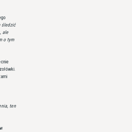
ego
 śledzić
 ale
am o tym
ecnie
zołówki.
tami
nia, ten
 w