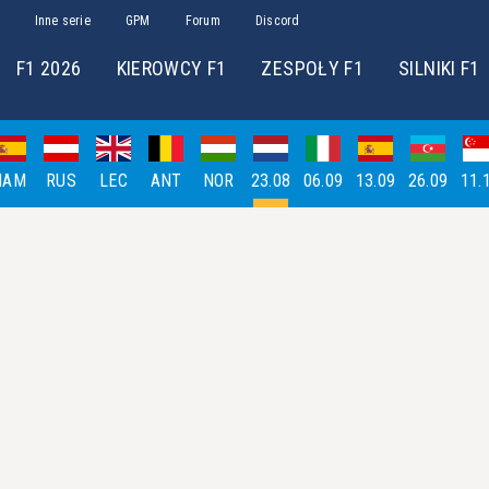
Inne serie
GPM
Forum
Discord
F1 2026
KIEROWCY F1
ZESPOŁY F1
SILNIKI F1
HAM
RUS
LEC
ANT
NOR
23.08
06.09
13.09
26.09
11.