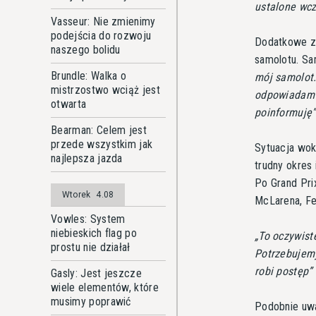
ustalone wcz
Vasseur: Nie zmienimy
podejścia do rozwoju
Dodatkowe za
naszego bolidu
samolotu. Sa
Brundle: Walka o
mój samolot
mistrzostwo wciąż jest
odpowiadam t
otwarta
poinformuję
Bearman: Celem jest
przede wszystkim jak
Sytuacja wok
najlepsza jazda
trudny okres 
Po Grand Prix
Wtorek
4.08
McLarena, Fe
Vowles: System
niebieskich flag po
To oczywist
prostu nie działał
Potrzebujemy
robi postęp
Gasly: Jest jeszcze
wiele elementów, które
musimy poprawić
Podobnie uwa