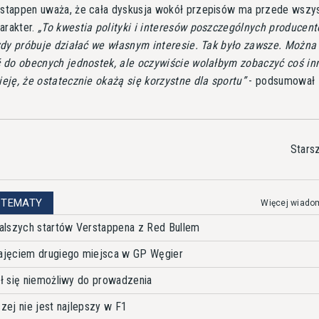
stappen uważa, że cała dyskusja wokół przepisów ma przede wszy
arakter.
To kwestia polityki i interesów poszczególnych producen
żdy próbuje działać we własnym interesie. Tak było zawsze. Można 
 do obecnych jednostek, ale oczywiście wolałbym zobaczyć coś in
eję, że ostatecznie okażą się korzystne dla sportu
- podsumował
Stars
 TEMATY
Więcej wiado
alszych startów Verstappena z Red Bullem
ajęciem drugiego miejsca w GP Węgier
ł się niemożliwy do prowadzenia
czej nie jest najlepszy w F1