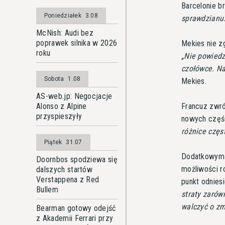
Barcelonie b
Poniedziałek
3.08
sprawdzianu.
McNish: Audi bez
poprawek silnika w 2026
Mekies nie zg
roku
Nie powiedz
czołówce. Na
Sobota
1.08
Mekies.
AS-web.jp: Negocjacje
Alonso z Alpine
Francuz zwró
przyspieszyły
nowych częś
różnice częs
Piątek
31.07
Dodatkowym ź
Doornbos spodziewa się
możliwości r
dalszych startów
Verstappena z Red
punkt odnies
Bullem
straty zarów
walczyć o zm
Bearman gotowy odejść
z Akademii Ferrari przy