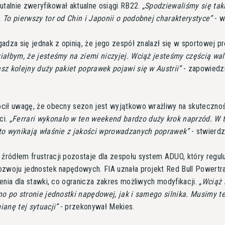
rutalnie zweryfikował aktualne osiągi RB22.
Spodziewaliśmy się tak
 To pierwszy tor od Chin i Japonii o podobnej charakterystyce
- wy
adza się jednak z opinią, że jego zespół znalazł się w sportowej pr
iałbym, że jesteśmy na ziemi niczyjej. Wciąż jesteśmy częścią wal
sz kolejny duży pakiet poprawek pojawi się w Austrii
- zapowiedzi
cił uwagę, że obecny sezon jest wyjątkowo wrażliwy na skuteczno
ci.
Ferrari wykonało w ten weekend bardzo duży krok naprzód. W 
to wynikają właśnie z jakości wprowadzanych poprawek
- stwierdzi
ródłem frustracji pozostaje dla zespołu system ADUO, który regul
ozwoju jednostek napędowych. FIA uznała projekt Red Bull Powertra
ienia dla stawki, co ogranicza zakres możliwych modyfikacji.
Wciąż
no po stronie jednostki napędowej, jak i samego silnika. Musimy t
ianę tej sytuacji
- przekonywał Mekies.