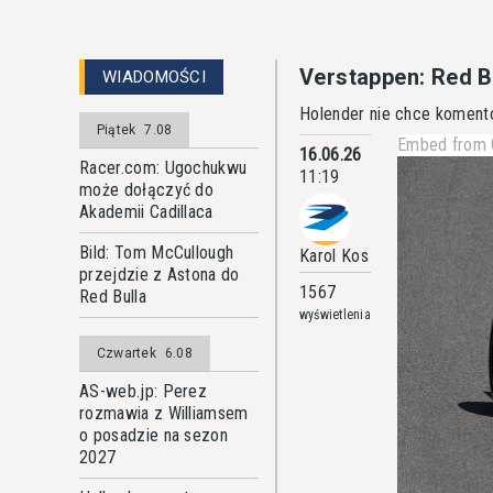
Verstappen: Red B
WIADOMOŚCI
Holender nie chce koment
Piątek
7.08
Embed from 
16.06.26
Racer.com: Ugochukwu
11:19
może dołączyć do
Akademii Cadillaca
Bild: Tom McCullough
Karol Kos
przejdzie z Astona do
1567
Red Bulla
wyświetlenia
Czwartek
6.08
AS-web.jp: Perez
rozmawia z Williamsem
o posadzie na sezon
2027