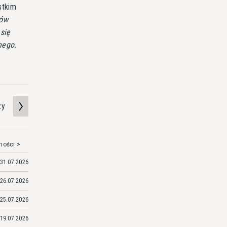
stkim
tów
się
nego.
zy
mości >
31.07.2026
26.07.2026
25.07.2026
19.07.2026