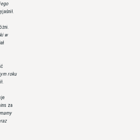
iego
jaśnił.
óżni.
ki w
ał
ść
tym roku
ł.
uje
ins za
 mamy
eraz