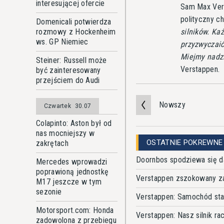
interesującej ofercie
Sam Max Ver
polityczny ch
Domenicali potwierdza
rozmowy z Hockenheim
silników. Ka
ws. GP Niemiec
przyzwyczaić
Miejmy nadzi
Steiner: Russell może
Verstappen.
być zainteresowany
przejściem do Audi
Nowszy
Czwartek
30.07
Colapinto: Aston był od
nas mocniejszy w
OSTATNIE POKREWNE
zakrętach
Doornbos spodziewa się d
Mercedes wprowadzi
poprawioną jednostkę
Verstappen zszokowany z
M17 jeszcze w tym
sezonie
Verstappen: Samochód sta
Motorsport.com: Honda
Verstappen: Nasz silnik ra
zadowolona z przebiegu