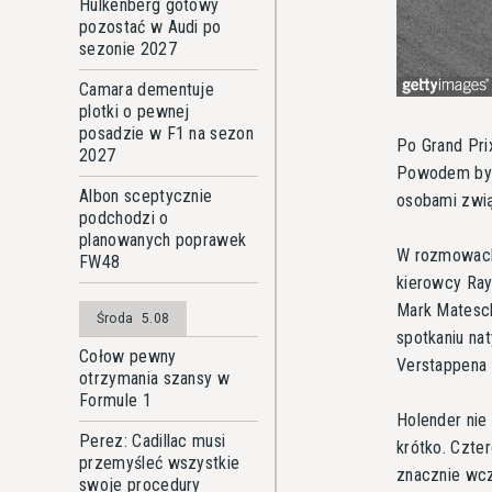
Hulkenberg gotowy
pozostać w Audi po
sezonie 2027
Camara dementuje
plotki o pewnej
posadzie w F1 na sezon
Po Grand Pri
2027
Powodem było
Albon sceptycznie
osobami zwią
podchodzi o
planowanych poprawek
W rozmowach,
FW48
kierowcy Ray
Mark Mateschi
Środa
5.08
spotkaniu na
Cołow pewny
Verstappena
otrzymania szansy w
Formule 1
Holender nie
Perez: Cadillac musi
krótko. Czter
przemyśleć wszystkie
znacznie wcz
swoje procedury