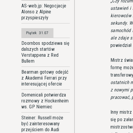
Czy rozum
AS-web.jp: Negocjacje
ustawień i
Alonso z Alpine
kierowców 
przyspieszyły
sekundy. W
samochód s
Piątek
31.07
ale zdaje 
Doornbos spodziewa się
powiedział 
dalszych startów
Verstappena z Red
Mistrz świa
Bullem
formę może 
Bearman gotowy odejść
transferow
z Akademii Ferrari przy
ostatnich 
interesującej ofercie
z nowymi p
Domenicali potwierdza
pracować, 
rozmowy z Hockenheim
ws. GP Niemiec
Inny mistrz
Steiner: Russell może
się po zała
być zainteresowany
mistrzostw
przejściem do Audi