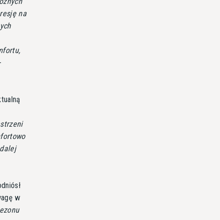
różnych
resję na
tych
fortu,
-
ktualną
strzeni
mfortowo
dalej
.
odniósł
ewagę w
sezonu