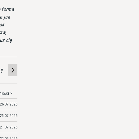
o forma
e jak
tak
tw,
uż cię
zy
mości >
26.07.2026
25.07.2026
21.07.2026
22.05.2026