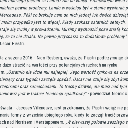
iem dlaczego jestem za Lando? Nie do końca. Próbowałem wielu 
 miałem pewne problemy. Lando w wyścigu był w stanie wywierać p
Mercedesa. Póki co brakuje nam do nich jednej lub dwóch dziesią
 moim przypadku jest to więcej. Kiedy szukasz ostatnich setnych,
taje się trudny w prowadzeniu. Musimy wychodzić poza strefę kom
się, że to nie działa. Na pewno przysparza to dodatkowe problemy
Oscar Piastri.
ta z sezonu 2016 - Nico Rosberg, uważa, że Piastri podtrzymując a
dużo stracić na wartości przy potencjalnych ruchach na rynku
ym.
Ostatnio nie idzie mu najlepiej. Jego wartość rynkowa na prze
miesięcy oraz tygodni zaczęła spadać. Oscar nie czuje się zbyt ko
rzepisami oraz samochodami. To trochę dziwne, ale musi nad tym 
ponieważ jest w trakcie tendencji spadkowej
- powiedział Niemiec
 świata - Jacques Villeneuve, jest przekonany, że Piastri wciąż nie p
maniu formy z września ubiegłego roku, kiedy to zaczął tracić prz
ach nad Norrisem i Verstappenem.
W pierwszej połowie zeszłego 