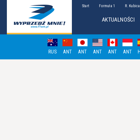
Start
Formuła 1
R. Kubica
AKTUALNOŚCI
RUS
ANT
ANT
ANT
ANT
ANT