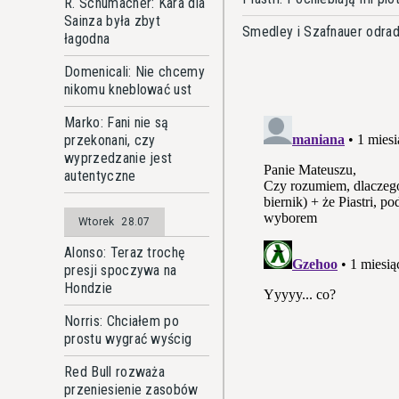
R. Schumacher: Kara dla
Sainza była zbyt
Smedley i Szafnauer odrad
łagodna
Domenicali: Nie chcemy
nikomu kneblować ust
Marko: Fani nie są
przekonani, czy
wyprzedzanie jest
autentyczne
Wtorek
28.07
Alonso: Teraz trochę
presji spoczywa na
Hondzie
Norris: Chciałem po
prostu wygrać wyścig
Red Bull rozważa
przeniesienie zasobów