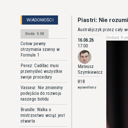
Piastri: Nie rozum
WIADOMOŚCI
Australijczyk przez cały 
Środa
5.08
Embed from
16.06.26
Cołow pewny
17:00
otrzymania szansy w
Formule 1
Perez: Cadillac musi
Mateusz
przemyśleć wszystkie
Szymkiewicz
swoje procedury
818
Vasseur: Nie zmienimy
wyświetlenia
podejścia do rozwoju
naszego bolidu
Brundle: Walka o
mistrzostwo wciąż jest
otwarta