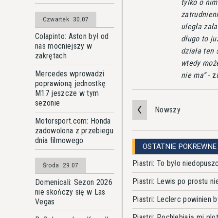
tylko o ni
zatrudnien
Czwartek
30.07
uległa zała
Colapinto: Aston był od
długo to ju
nas mocniejszy w
działa ten
zakrętach
wtedy możes
Mercedes wprowadzi
nie ma
- z
poprawioną jednostkę
M17 jeszcze w tym
sezonie
Nowszy
Motorsport.com: Honda
zadowolona z przebiegu
dnia filmowego
OSTATNIE POKREWNE
Piastri: To było niedopusz
Środa
29.07
Piastri: Lewis po prostu ni
Domenicali: Sezon 2026
nie skończy się w Las
Piastri: Leclerc powinien 
Vegas
Piastri: Pochlebiają mi plo