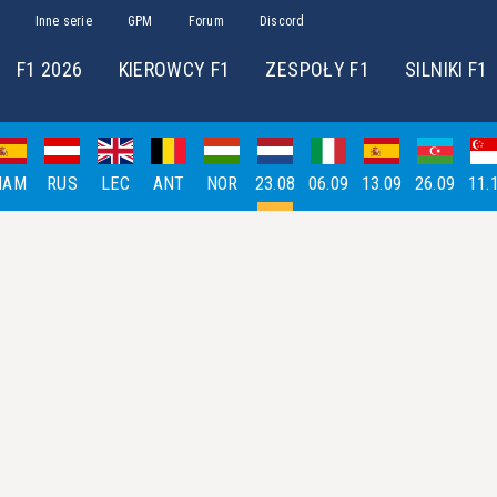
Inne serie
GPM
Forum
Discord
F1 2026
KIEROWCY F1
ZESPOŁY F1
SILNIKI F1
HAM
RUS
LEC
ANT
NOR
23.08
06.09
13.09
26.09
11.