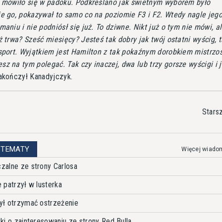
m mówiło się w padoku. Podkreślano jak świetnym wyborem było
ie go, pokazywał to samo co na poziomie F3 i F2. Wtedy nagle jeg
maniu i nie podniósł się już. To dziwne. Nikt już o tym nie mówi, al
ż trwa? Sześć miesięcy? Jesteś tak dobry jak twój ostatni wyścig, 
 sport. Wyjątkiem jest Hamilton z tak pokaźnym dorobkiem mistrzos
z na tym polegać. Tak czy inaczej, dwa lub trzy gorsze wyścigi i j
akończył Kanadyjczyk.
Stars
 TEMATY
Więcej wiado
czalne ze strony Carlosa
e patrzył w lusterka
był otrzymać ostrzeżenie
tki o zainteresowaniu ze strony Red Bulla