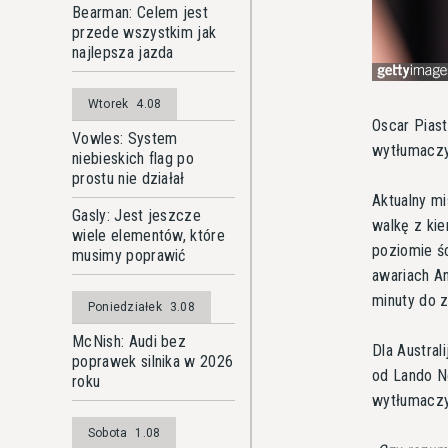
Bearman: Celem jest
przede wszystkim jak
najlepsza jazda
Wtorek
4.08
Oscar Piast
Vowles: System
wytłumaczy
niebieskich flag po
prostu nie działał
Aktualny mi
Gasly: Jest jeszcze
walkę z ki
wiele elementów, które
poziomie ś
musimy poprawić
awariach An
minuty do 
Poniedziałek
3.08
McNish: Audi bez
Dla Austral
poprawek silnika w 2026
od Lando No
roku
wytłumaczy
Sobota
1.08