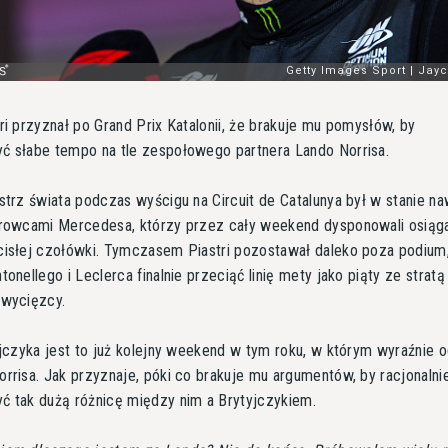
ri przyznał po Grand Prix Katalonii, że brakuje mu pomysłów, by
ć słabe tempo na tle zespołowego partnera Lando Norrisa.
strz świata podczas wyścigu na Circuit de Catalunya był w stanie n
erowcami Mercedesa, którzy przez cały weekend dysponowali osiąg
cisłej czołówki. Tymczasem Piastri pozostawał daleko poza podium
tonellego i Leclerca finalnie przeciąć linię mety jako piąty ze stratą
zwycięzcy.
ijczyka jest to już kolejny weekend w tym roku, w którym wyraźnie o
rrisa. Jak przyznaje, póki co brakuje mu argumentów, by racjonalni
ć tak dużą różnicę między nim a Brytyjczykiem.