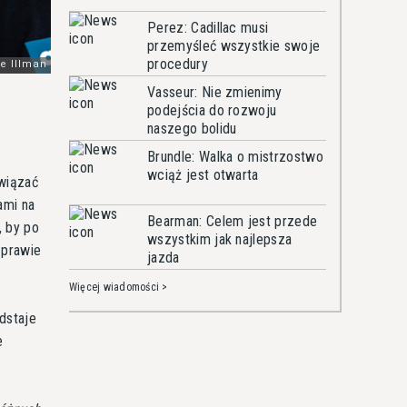
Perez: Cadillac musi
przemyśleć wszystkie swoje
procedury
Vasseur: Nie zmienimy
podejścia do rozwoju
naszego bolidu
Brundle: Walka o mistrzostwo
wciąż jest otwarta
awiązać
ami na
Bearman: Celem jest przede
, by po
wszystkim jak najlepsza
 prawie
jazda
Więcej wiadomości >
dstaje
e