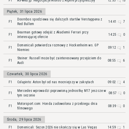
F1
AS-web.jp: Negocjacje Alonso z Alpine przyspieszyły
12:35
13
Piątek
,
31 lipca 2026
Doornbos spodziewa się dalszych startów Verstappena z
F1
14:41
7
Red Bullem
Bearman gotowy odejść z Akademii Ferrari przy
F1
14:25
0
interesującej ofercie
Domenicali potwierdza rozmowy z Hockenheim ws. GP
F1
09:12
1
Niemiec
Steiner: Russell może być zainteresowany przejściem do
F1
08:55
6
Audi
Czwartek
,
30 lipca 2026
F1
Colapinto: Aston był od nas mocniejszy w zakrętach
09:02
4
Mercedes wprowadzi poprawioną jednostkę M17 jeszcze w
F1
08:57
0
tym sezonie
Motorsport.com: Honda zadowolona z przebiegu dnia
F1
08:39
0
filmowego
Środa
,
29 lipca 2026
F1
Domenicali: Sezon 2026 nie skończy się w Las Vegas
14:59
1