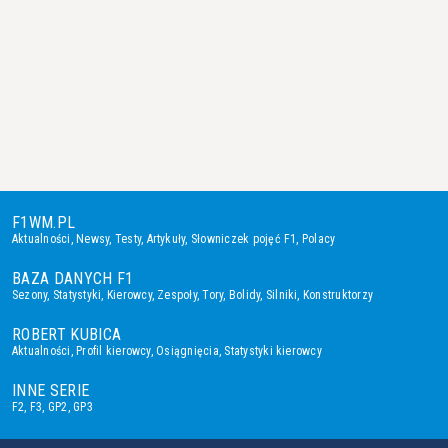
F1WM.PL
Aktualności
,
Newsy
,
Testy
,
Artykuły
,
Słowniczek pojęć F1
,
Polacy
BAZA DANYCH F1
Sezony
,
Statystyki
,
Kierowcy
,
Zespoły
,
Tory
,
Bolidy
,
Silniki
,
Konstruktorzy
ROBERT KUBICA
Aktualności
,
Profil kierowcy
,
Osiągnięcia
,
Statystyki kierowcy
INNE SERIE
F2
,
F3
,
GP2
,
GP3