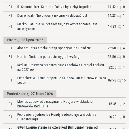
F1
R. Schumacher: Kara dla Sainza była zbyt łagodna
14:42
0
F1
Domenicali: Nie chcemy nikomu kneblować ust
14:23
1
Marko: Fani nie są przekonani, czy wyprzedzanie jest
F1
14:23
1
autentyczne
Wtorek
,
28 lipca 2026
F1
Alonso: Teraz trochę presji spoczywa na Hondzie
22:58
4
F1
Norris: Chciałem po prostu wygrać wyścig
22:56
0
Red Bull rozważa przeniesienie zasobów na projekt bolidu
F1
22:53
1
na 2027 rok
Limacher: Williams proponuje Sainzowi 30 milionów euro za
F1
09:58
16
sezon
Poniedziałek
,
27 lipca 2026
Mekies zapowiada utrzymanie Hadjara w składzie
F1
16:35
2
kierowców Red Bulla
Poprawiona jednostka Hondy zadebiutuje w środę na
F1
16:20
0
Hungaroringu
Gwen Lagrue stanie na czele Red Bull Junior Team od