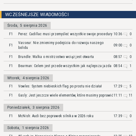
WCZEŚNIEJSZE WIADOMOŚCI
Środa
,
5 sierpnia 2026
F1
Perez: Cadillac musi przemyśleć wszystkie swoje procedury
10:36
0
Vasseur: Nie zmienimy podejścia do rozwoju naszego
F1
09:00
0
bolidu
F1
Brundle: Walka o mistrzostwo wciąż jest otwarta
08:57
0
F1
Bearman: Celem jest przede wszystkim jak najlepsza jazda
08:54
1
Wtorek
,
4 sierpnia 2026
F1
Vowles: System niebieskich flag po prostu nie działał
17:29
5
F1
Gasly: Jest jeszcze wiele elementów, które musimy poprawić
11:11
11
Poniedziałek
,
3 sierpnia 2026
F1
McNish: Audi bez poprawek silnika w 2026 roku
17:39
0
Sobota
,
1 sierpnia 2026