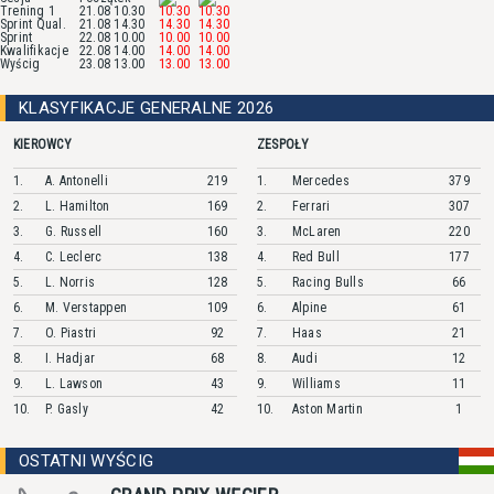
Trening 1
21.08 10.30
10.30
10.30
Sprint Qual.
21.08 14.30
14.30
14.30
Sprint
22.08 10.00
10.00
10.00
Kwalifikacje
22.08 14.00
14.00
14.00
Wyścig
23.08 13.00
13.00
13.00
KLASYFIKACJE GENERALNE 2026
KIEROWCY
ZESPOŁY
1.
A.
Antonelli
219
1.
Mercedes
379
2.
L.
Hamilton
169
2.
Ferrari
307
3.
G.
Russell
160
3.
McLaren
220
4.
C.
Leclerc
138
4.
Red Bull
177
5.
L.
Norris
128
5.
Racing Bulls
66
6.
M.
Verstappen
109
6.
Alpine
61
7.
O.
Piastri
92
7.
Haas
21
8.
I.
Hadjar
68
8.
Audi
12
9.
L.
Lawson
43
9.
Williams
11
10.
P.
Gasly
42
10.
Aston Martin
1
OSTATNI WYŚCIG