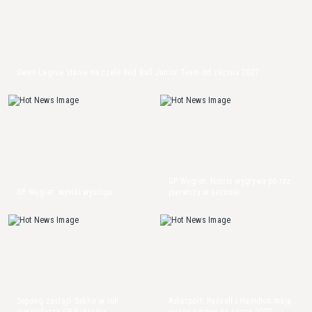
Gwen Lagrue stanie na czele Red Bull Junior Team od sezonu 2027
GP Węgier: Norris wygrywa po raz
GP Węgier: wyniki wyścigu
pierwszy w sezonie
Sepang zastąpi Sakhir w roli
Autosport: Russell i Hamilton mają