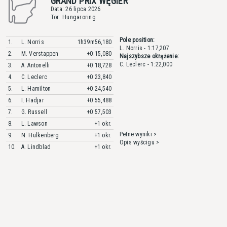
GRAND PRIX WĘGIER
Data: 26 lipca 2026
Tor: Hungaroring
Pole position:
1.
L. Norris
1h39m56,180
L. Norris - 1:17,207
2.
M. Verstappen
+0:15,080
Najszybsze okrążenie:
C. Leclerc - 1:22,000
3.
A. Antonelli
+0:18,728
4.
C. Leclerc
+0:23,840
5.
L. Hamilton
+0:24,540
6.
I. Hadjar
+0:55,488
7.
G. Russell
+0:57,503
8.
L. Lawson
+1 okr.
Pełne wyniki >
9.
N. Hulkenberg
+1 okr.
Opis wyścigu >
10.
A. Lindblad
+1 okr.