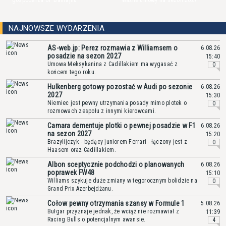
gospodarza GP Bahrajnu
ważne umowy na sezon 2027
NAJNOWSZE WYDARZENIA
AS-web.jp: Perez rozmawia z Williamsem o
6.08.26
posadzie na sezon 2027
15:40
Umowa Meksykanina z Cadillakiem ma wygasać z
0
końcem tego roku.
Hulkenberg gotowy pozostać w Audi po sezonie
6.08.26
2027
15:30
Niemiec jest pewny utrzymania posady mimo plotek o
0
rozmowach zespołu z innymi kierowcami.
Camara dementuje plotki o pewnej posadzie w F1
6.08.26
na sezon 2027
15:20
Brazylijczyk - będący juniorem Ferrari - łączony jest z
0
Haasem oraz Cadillakiem.
Albon sceptycznie podchodzi o planowanych
6.08.26
poprawek FW48
15:10
Williams szykuje duże zmiany w tegorocznym bolidzie na
0
Grand Prix Azerbejdżanu.
Cołow pewny otrzymania szansy w Formule 1
5.08.26
Bułgar przyznaje jednak, że wciąż nie rozmawiał z
11:39
Racing Bulls o potencjalnym awansie.
4