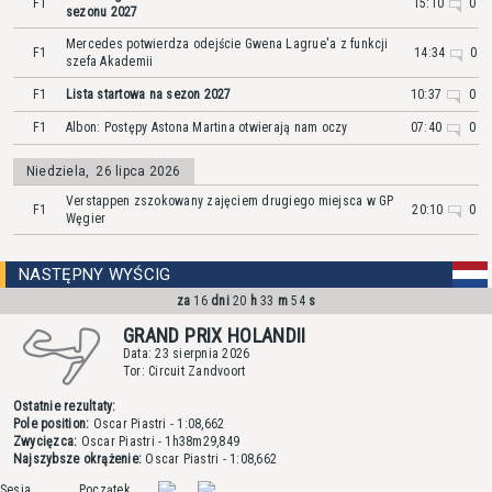
F1
15:10
0
sezonu 2027
Mercedes potwierdza odejście Gwena Lagrue'a z funkcji
F1
14:34
0
szefa Akademii
F1
Lista startowa na sezon 2027
10:37
0
F1
Albon: Postępy Astona Martina otwierają nam oczy
07:40
0
Niedziela
,
26 lipca 2026
Verstappen zszokowany zajęciem drugiego miejsca w GP
F1
20:10
0
Węgier
NASTĘPNY WYŚCIG
za
16
dni
20
h
33
m
54
s
GRAND PRIX HOLANDII
Data: 23 sierpnia 2026
Tor: Circuit Zandvoort
Ostatnie rezultaty:
Pole position:
Oscar Piastri
- 1:08,662
Zwycięzca:
Oscar Piastri
- 1h38m29,849
Najszybsze okrążenie:
Oscar Piastri
- 1:08,662
Sesja
Początek