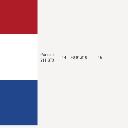
Porsche
14
+0:01,810
16
911 GT3