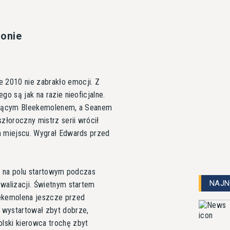
lonie
 2010 nie zabrakło emocji. Z
go są jak na razie nieoficjalne.
rującym Bleekemolenem, a Seanem
łoroczny mistrz serii wrócił
m miejscu. Wygrał Edwards przed
ał na polu startowym podczas
NAJN
ywalizacji. Świetnym startem
eekemolena jeszcze przed
 wystartował zbyt dobrze,
lski kierowca trochę zbyt