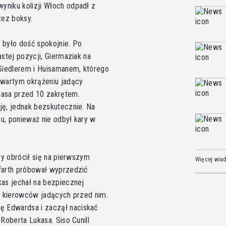
yniku kolizji Włoch odpadł z
zez boksy.
 było dość spokojnie. Po
stej pozycji, Giermaziak na
Siedlerem i Huisamanem, którego
zwartym okrążeniu jadący
kasa przed 10 zakrętem.
ję, jednak bezskutecznie. Na
u, ponieważ nie odbył kary w
ry obrócił się na pierwszym
Więcej wia
farth próbował wyprzedzić
kas jechał na bezpiecznej
py kierowców jadących przed nim.
 Edwardsa i zaczął naciskać
Roberta Lukasa. Siso Cunill