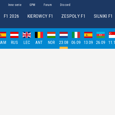
Inne serie
GPM
Forum
Discord
F1 2026
KIEROWCY F1
ZESPOŁY F1
SILNIKI F1
HAM
RUS
LEC
ANT
NOR
23.08
06.09
13.09
26.09
11.