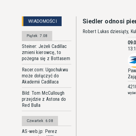
Siedler odnosi pi
WIADOMOŚCI
Robert Lukas dziesiąty, K
Piątek
7.08
09.
Steiner: Jeżeli Cadillac
13:
zmieni kierowcę, to
pożegna się z Bottasem
Racer.com: Ugochukwu
Paw
może dołączyć do
Zaj
Akademii Cadillaca
421
Bild: Tom McCullough
wyświ
przejdzie z Astona do
Red Bulla
Czwartek
6.08
AS-web.jp: Perez