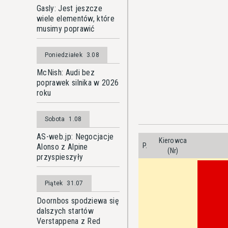
Gasly: Jest jeszcze
wiele elementów, które
musimy poprawić
Poniedziałek
3.08
McNish: Audi bez
poprawek silnika w 2026
roku
Sobota
1.08
AS-web.jp: Negocjacje
Kierowca
P.
Alonso z Alpine
(Nr)
przyspieszyły
Piątek
31.07
Doornbos spodziewa się
dalszych startów
Verstappena z Red