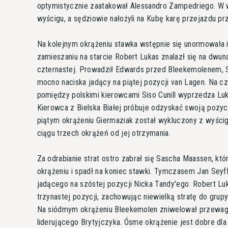
optymistycznie zaatakował Alessandro Zampedriego. W w
wyścigu, a sędziowie nałożyli na Kubę karę przejazdu pr
Na kolejnym okrążeniu stawka wstępnie się unormowała i
zamieszaniu na starcie Robert Lukas znalazł się na dwuna
czternastej. Prowadził Edwards przed Bleekemolenem, 
mocno naciska jadący na piątej pozycji van Lagen. Na c
pomiędzy polskimi kierowcami Siso Cunill wyprzedza Lu
Kierowca z Bielska Białej próbuje odzyskać swoją pozyc
piątym okrążeniu Giermaziak został wykluczony z wyścig
ciągu trzech okrążeń od jej otrzymania.
Za odrabianie strat ostro zabrał się Sascha Maassen, któ
okrążeniu i spadł na koniec stawki. Tymczasem Jan Seyf
jadącego na szóstej pozycji Nicka Tandy'ego. Robert Lu
trzynastej pozycji, zachowując niewielką stratę do gru
Na siódmym okrążeniu Bleekemolen zniwelował przewagę
liderującego Brytyjczyka. Ósme okrążenie jest dobre dla 