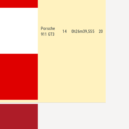
Porsche
14
0h26m39,555
20
911 GT3