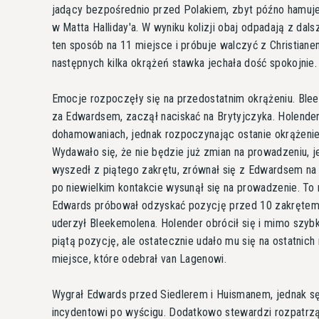
jadący bezpośrednio przed Polakiem, zbyt późno hamuje
w Matta Halliday'a. W wyniku kolizji obaj odpadają z dals
ten sposób na 11 miejsce i próbuje walczyć z Christian
następnych kilka okrążeń stawka jechała dość spokojnie.
Emocje rozpoczęły się na przedostatnim okrążeniu. Blee
za Edwardsem, zaczął naciskać na Brytyjczyka. Holender
dohamowaniach, jednak rozpoczynając ostanie okrążenie n
Wydawało się, że nie będzie już zmian na prowadzeniu, 
wyszedł z piątego zakrętu, zrównał się z Edwardsem na 
po niewielkim kontakcie wysunął się na prowadzenie. To 
Edwards próbował odzyskać pozycję przed 10 zakrętem,
uderzył Bleekemolena. Holender obrócił się i mimo szybk
piątą pozycję, ale ostatecznie udało mu się na ostatni
miejsce, które odebrał van Lagenowi.
Wygrał Edwards przed Siedlerem i Huismanem, jednak sę
incydentowi po wyścigu. Dodatkowo stewardzi rozpatrzą t