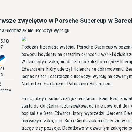
erwsze zwyciętwo w Porsche Supercup w Barce
uba Giermaziak nie ukończył wyścigu
05.10
Podczas trzeciego wyścigu Porsche Supercup w sezonie
17
powodu incydentu na ostatnim okrążeniu wyniki dzisiejsze
W dziesiątym zakręcie doszło do kolizji pomiędzy lide
eł
Edwardsem, który uderzył Holendra na dohamowaniu. Zesz
ąc
jednak na tor i ostatecznie ukończył wyścig na czwarty
Norbertem Siedlerem i Patrickiem Huismanem.
8
etlenia
Emocji dały o sobie znać już na starcie. Rene Rest zost
startu do okrążenia rozgrzewkowego i nie powrócił do r
popisał się Sean Edwards, który wyprzedził Jeroena Bl
pierwszym zakrętem. Kuba Giermaziak niestety znów nie
tracąc trzy pozycje. Dodatkowo w czwartym zakręcie po