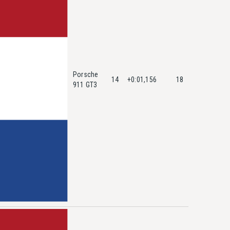
Porsche
14
+0:01,156
18
911 GT3