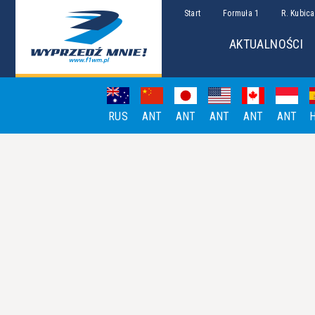
Start
Formuła 1
R. Kubica
AKTUALNOŚCI
RUS
ANT
ANT
ANT
ANT
ANT