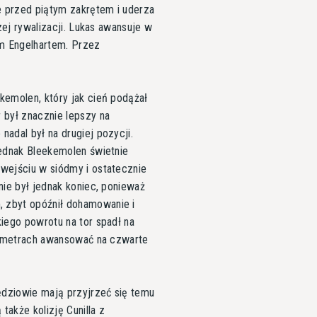
 przed piątym zakrętem i uderza
zej rywalizacji. Lukas awansuje w
em Engelhartem. Przez
kemolen, który jak cień podążał
 był znacznie lepszy na
adal był na drugiej pozycji.
jednak Bleekemolen świetnie
wejściu w siódmy i ostatecznie
nie był jednak koniec, ponieważ
 zbyt opóźnił dohamowanie i
iego powrotu na tor spadł na
ch metrach awansować na czwarte
dziowie mają przyjrzeć się temu
akże kolizję Cunilla z