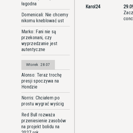
łagodna
Karol24
29.0
Zacz
Domenicali: Nie chcemy
conc
nikomu kneblować ust
Marko: Fani nie są
przekonani, czy
wyprzedzanie jest
autentyczne
Wtorek
28.07
Alonso: Teraz trochę
presji spoczywa na
Hondzie
Norris: Chciałem po
prostu wygrać wyścig
Red Bull rozważa
przeniesienie zasobów
na projekt bolidu na
2027 rok