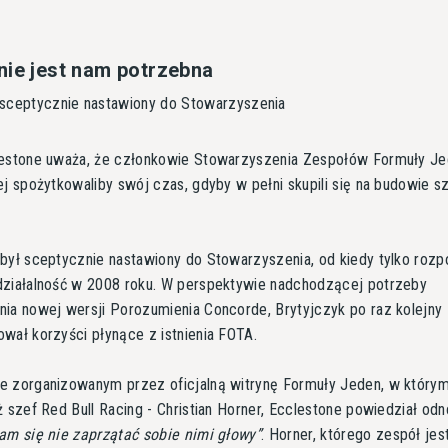
nie jest nam potrzebna
 sceptycznie nastawiony do Stowarzyszenia
lestone uważa, że członkowie Stowarzyszenia Zespołów Formuły J
ej spożytkowaliby swój czas, gdyby w pełni skupili się na budowie 
był sceptycznie nastawiony do Stowarzyszenia, od kiedy tylko roz
działalność w 2008 roku. W perspektywie nadchodzącej potrzeby
ia nowej wersji Porozumienia Concorde, Brytyjczyk po raz kolejny
wał korzyści płynące z istnienia FOTA.
 zorganizowanym przez oficjalną witrynę Formuły Jeden, w którym
ż szef Red Bull Racing - Christian Horner, Ecclestone powiedział odn
am się nie zaprzątać sobie nimi głowy
. Horner, którego zespół jes