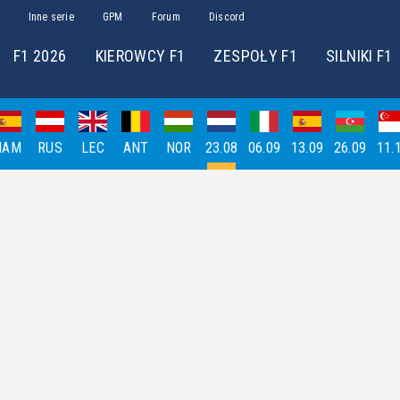
Inne serie
GPM
Forum
Discord
F1 2026
KIEROWCY F1
ZESPOŁY F1
SILNIKI F1
HAM
RUS
LEC
ANT
NOR
23.08
06.09
13.09
26.09
11.