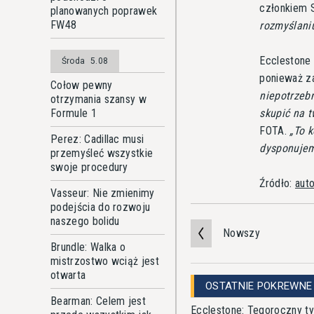
członkiem 
planowanych poprawek
FW48
rozmyślani
Ecclestone 
Środa
5.08
ponieważ z
Cołow pewny
niepotrzebn
otrzymania szansy w
Formule 1
skupić na 
FOTA.
To k
Perez: Cadillac musi
dysponujem
przemyśleć wszystkie
swoje procedury
Źródło:
aut
Vasseur: Nie zmienimy
podejścia do rozwoju
naszego bolidu
Nowszy
Brundle: Walka o
mistrzostwo wciąż jest
otwarta
OSTATNIE POKREWNE
Bearman: Celem jest
Ecclestone: Tegoroczny ty