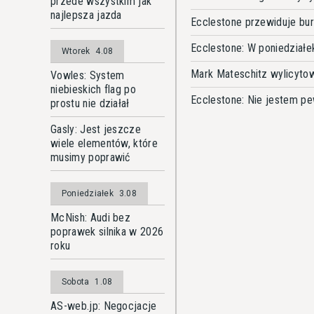
przede wszystkim jak
najlepsza jazda
Ecclestone przewiduje bu
Ecclestone: W poniedziałe
Wtorek
4.08
Mark Mateschitz wylicyto
Vowles: System
niebieskich flag po
Ecclestone: Nie jestem p
prostu nie działał
Gasly: Jest jeszcze
wiele elementów, które
musimy poprawić
Poniedziałek
3.08
McNish: Audi bez
poprawek silnika w 2026
roku
Sobota
1.08
AS-web.jp: Negocjacje