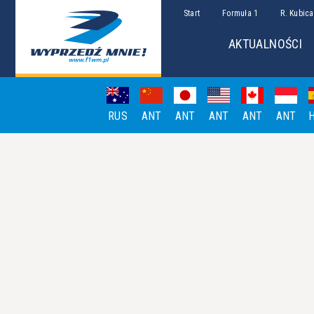
Start
Formuła 1
R. Kubica
AKTUALNOŚCI
RUS
ANT
ANT
ANT
ANT
ANT