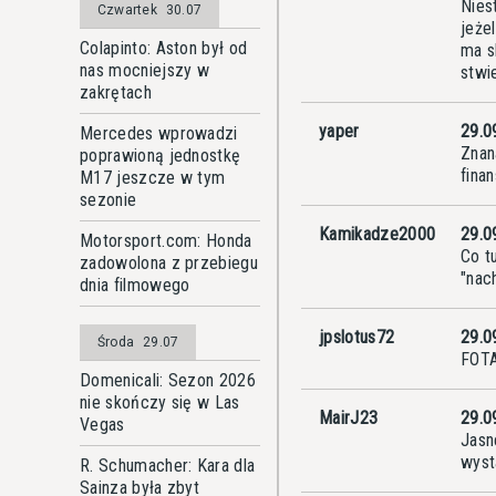
Nies
Czwartek
30.07
jeże
Colapinto: Aston był od
ma s
nas mocniejszy w
stwi
zakrętach
yaper
29.0
Mercedes wprowadzi
Znan
poprawioną jednostkę
fina
M17 jeszcze w tym
sezonie
Kamikadze2000
29.0
Motorsport.com: Honda
Co t
zadowolona z przebiegu
"nach
dnia filmowego
jpslotus72
29.0
Środa
29.07
FOTA
Domenicali: Sezon 2026
nie skończy się w Las
MairJ23
29.0
Vegas
Jasn
wyst
R. Schumacher: Kara dla
Sainza była zbyt