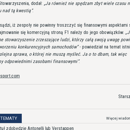
Stowarzyszenia, dodał:
Ja również nie spędzam zbyt wiele czasu 
u nad tą kwestią
.
sądzi, iż zespoły nie powinny troszczyć się finansowymi aspektami 
ajmowanie się komercyjną stroną F1 należy do jego obowiązków.
J
e stowarzyszenie zrzeszające ludzi, którzy całą swoją uwagę powi
tworzeniu konkurencyjnych samochodów
- powiedział na temat istni
olejna sprawa, o której nie muszą myśleć. Ja o to dbam, tak więc
y odpowiednimi zasobami finansowymi
.
osport.com
Stars
 TEMATY
Więcej wiado
tuł zdobędzie Antonelli lub Verstappen