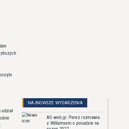
eden
szybszych
poczęło
NAJNOWSZE WYDARZENIA
 udział
AS-web.jp: Perez rozmawia
ośnie
z Williamsem o posadzie na
t
sezon 2027