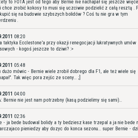
tety to FOTA jest od tego aby Bernie nie nachapał się jeszcze więcej
li chce zrobić kokosy to musi się uczciwie podzielić z całą resztą . 
kupić się na budowie szybszych bolidów ? Coś tu nie gra w tym
erdzeniu .
9.2011
08:20
a taktyka Ecclestone'a przy okazji renegocjacji lukratywnych umów
nsowych - kogoś jeszcze to dziwi? :>
9.2011
05:48
u dużo mówic - Bernie wiele zrobił dobrego dla F1, ale też wiele się
apał". Tak więc pora zejśc ze sceny... ;]
9.2011
04:00
: Bernie nie jest nam potrzebny (kasą podzielimy się sami)...
9.2011
02:36
e - ja bede budowal bolidy a ty bedziesz kase trzepal a ja nie bede 
arczajaco pieniedzy aby dozyc do konca sezonu... super Bernie - dz