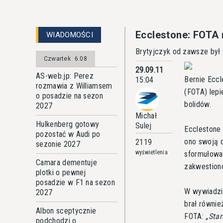
Ecclestone: FOTA 
WIADOMOŚCI
Brytyjczyk od zawsze był
Czwartek
6.08
29.09.11
AS-web.jp: Perez
Bernie Ecc
15:04
rozmawia z Williamsem
(FOTA) lepi
o posadzie na sezon
bolidów.
2027
Michał
Hulkenberg gotowy
Sulej
Ecclestone 
pozostać w Audi po
ono swoją 
2119
sezonie 2027
wyświetlenia
sformułowan
Camara dementuje
zakwestiono
plotki o pewnej
posadzie w F1 na sezon
W wywiadzie
2027
brał równie
Albon sceptycznie
FOTA:
Star
podchodzi o