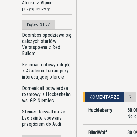
Alonso z Alpine
przyspieszyły
Piątek
31.07
Doornbos spodziewa się
dalszych startów
Verstappena z Red
Bullem
Bearman gotowy odejść
z Akademii Ferrari przy
interesującej ofercie
Domenicali potwierdza
rozmowy z Hockenheim
7
KOMENTARZE
ws. GP Niemiec
Huckleberry
30.0
Steiner: Russell może
No c
być zainteresowany
przejściem do Audi
BlindWolf
30.0