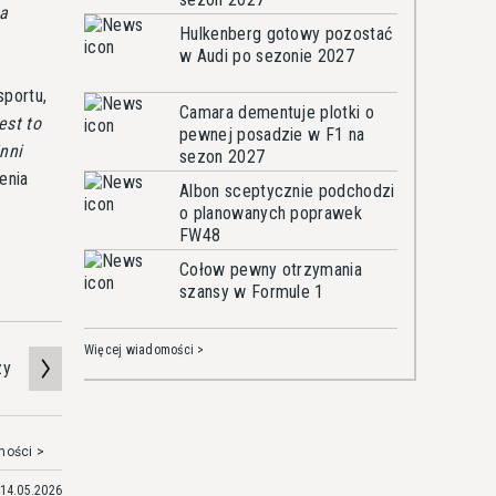
na
Hulkenberg gotowy pozostać
w Audi po sezonie 2027
sportu,
Camara dementuje plotki o
est to
pewnej posadzie w F1 na
nni
sezon 2027
enia
Albon sceptycznie podchodzi
o planowanych poprawek
FW48
Cołow pewny otrzymania
szansy w Formule 1
Więcej wiadomości >
zy
mości >
14.05.2026