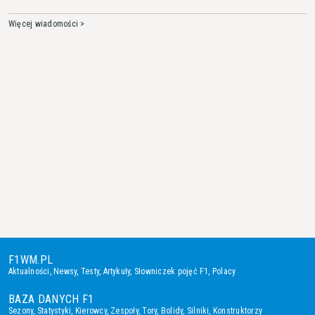
Więcej wiadomości >
F1WM.PL
Aktualności
,
Newsy
,
Testy
,
Artykuły
,
Słowniczek pojęć F1
,
Polacy
BAZA DANYCH F1
Sezony
,
Statystyki
,
Kierowcy
,
Zespoły
,
Tory
,
Bolidy
,
Silniki
,
Konstruktorzy