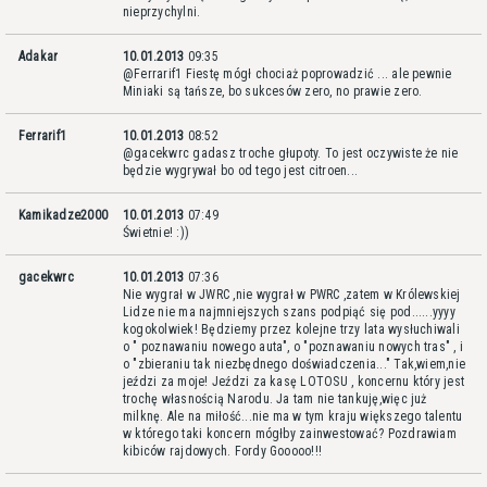
nieprzychylni.
Adakar
10.01.2013
09:35
@Ferrarif1 Fiestę mógł chociaż poprowadzić ... ale pewnie
Miniaki są tańsze, bo sukcesów zero, no prawie zero.
Ferrarif1
10.01.2013
08:52
@gacekwrc gadasz troche głupoty. To jest oczywiste że nie
będzie wygrywał bo od tego jest citroen...
Kamikadze2000
10.01.2013
07:49
Świetnie! :))
gacekwrc
10.01.2013
07:36
Nie wygrał w JWRC ,nie wygrał w PWRC ,zatem w Królewskiej
Lidze nie ma najmniejszych szans podpiąć się pod......yyyy
kogokolwiek! Będziemy przez kolejne trzy lata wysłuchiwali
o " poznawaniu nowego auta", o "poznawaniu nowych tras" , i
o "zbieraniu tak niezbędnego doświadczenia..." Tak,wiem,nie
jeździ za moje! Jeździ za kasę LOTOSU , koncernu który jest
trochę własnością Narodu. Ja tam nie tankuję,więc już
milknę. Ale na miłość...nie ma w tym kraju większego talentu
w którego taki koncern mógłby zainwestować? Pozdrawiam
kibiców rajdowych. Fordy Gooooo!!!