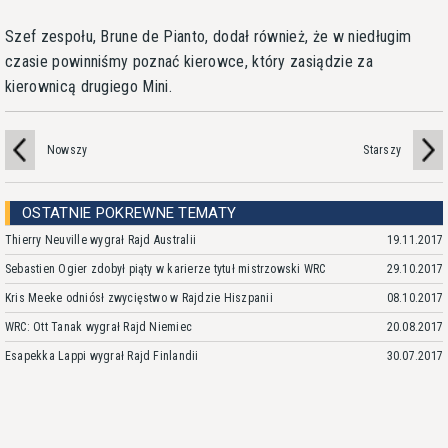
Szef zespołu, Brune de Pianto, dodał również, że w niedługim
czasie powinniśmy poznać kierowce, który zasiądzie za
kierownicą drugiego Mini.
Nowszy
Starszy
OSTATNIE POKREWNE TEMATY
Thierry Neuville wygrał Rajd Australii
19.11.2017
Sebastien Ogier zdobył piąty w karierze tytuł mistrzowski WRC
29.10.2017
Kris Meeke odniósł zwycięstwo w Rajdzie Hiszpanii
08.10.2017
WRC: Ott Tanak wygrał Rajd Niemiec
20.08.2017
Esapekka Lappi wygrał Rajd Finlandii
30.07.2017