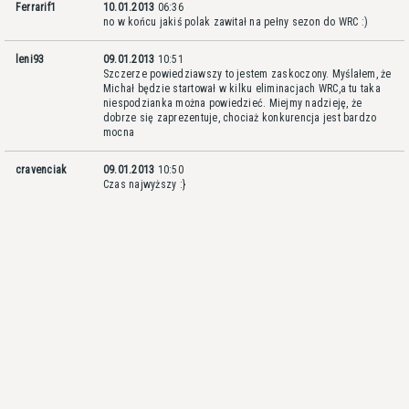
Ferrarif1
10.01.2013
06:36
no w końcu jakiś polak zawitał na pełny sezon do WRC :)
leni93
09.01.2013
10:51
Szczerze powiedziawszy to jestem zaskoczony. Myślałem, że
Michał będzie startował w kilku eliminacjach WRC,a tu taka
niespodzianka można powiedzieć. Miejmy nadzieję, że
dobrze się zaprezentuje, chociaż konkurencja jest bardzo
mocna
cravenciak
09.01.2013
10:50
Czas najwyższy :}