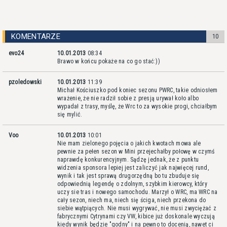
KOMENTARZE
10
evo24
10.01.2013
08:34
Brawo w końcu pokaże na co go stać:))
pzoledowski
10.01.2013
11:39
Michał Kościuszko pod koniec sezonu PWRC, takie odniosłem
wrażenie, że nie radził sobie z presją urywał koło albo
wypadał z trasy, myślę, że Wrc to za wysokie progi, chciałbym
się mylić.
Voo
10.01.2013
10:01
Nie mam zielonego pojęcia o jakich kwotach mowa ale
pewnie za pełen sezon w Mini przejechałby połowę w czymś
naprawdę konkurencyjnym. Sądzę jednak, że z punktu
widzenia sponsora lepiej jest zaliczyć jak najwięcej rund,
wynik i tak jest sprawą drugorzędną bo tu zbuduje się
odpowiednią legendę o zdolnym, szybkim kierowcy, który
uczy sie tras i nowego samochodu. Marzył o WRC, ma WRC na
cały sezon, niech ma, niech się ściga, niech przekona do
siebie wątpiących. Nie musi wygrywać, nie musi zwyciężać z
fabrycznymi Cytrynami czy VW, kibice już doskonale wyczują
kiedy wynik będzie "godny" i na pewno to docenią, nawet ci