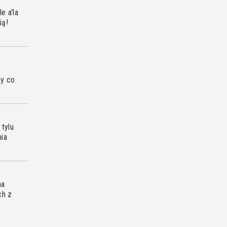
e a'la
ią!
my co
tylu
nia
ma
ch z