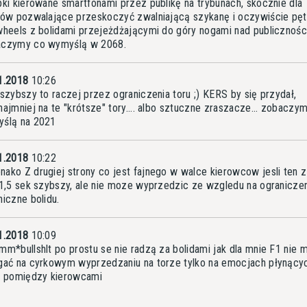
pki kierowane smartfonami przez publikę na trybunach, skocznie dla
dów pozwalające przeskoczyć zwalniającą szykanę i oczywiście pętl
wheels z bolidami przejeżdżającymi do góry nogami nad publicznośc
czymy co wymyślą w 2068.
1.2018
10:26
 szybszy to raczej przez ograniczenia toru ;) KERS by się przydał,
najmniej na te "krótsze" tory.... albo sztuczne zraszacze... zobaczy
ślą na 2021
1.2018
10:22
ako Z drugiej strony co jest fajnego w walce kierowcow jesli ten z 
 1,5 sek szybszy, ale nie moze wyprzedzic ze wzgledu na ogranicze
niczne bolidu.
1.2018
10:09
mm*bullshlt po prostu se nie radzą za bolidami jak dla mnie F1 nie 
gać na cyrkowym wyprzedzaniu na torze tylko na emocjach płynący
i pomiędzy kierowcami