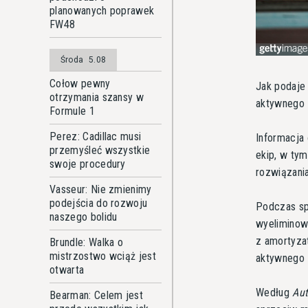
planowanych poprawek
FW48
Środa
5.08
Cołow pewny
Jak podaj
otrzymania szansy w
aktywnego 
Formule 1
Perez: Cadillac musi
Informacja
przemyśleć wszystkie
ekip, w ty
swoje procedury
rozwiązania
Vasseur: Nie zmienimy
podejścia do rozwoju
Podczas sp
naszego bolidu
wyeliminowa
z amortyza
Brundle: Walka o
mistrzostwo wciąż jest
aktywnego 
otwarta
Według
Aut
Bearman: Celem jest