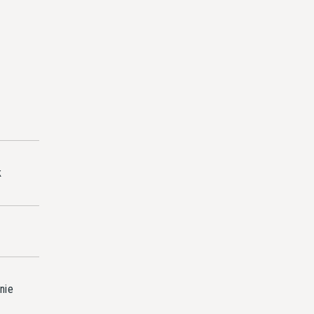
k
nie