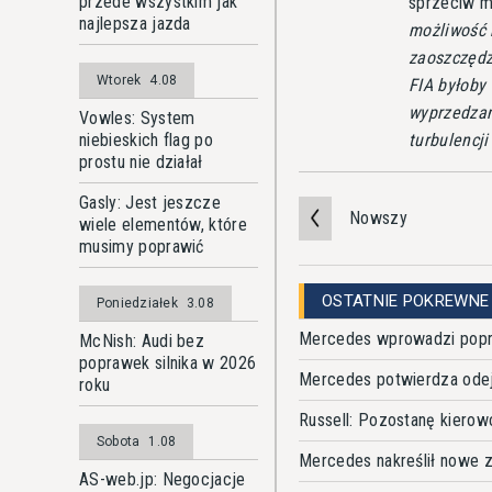
przede wszystkim jak
sprzeciw mi
najlepsza jazda
możliwość 
zaoszczędzi
Wtorek
4.08
FIA byłoby 
wyprzedzan
Vowles: System
turbulencji
niebieskich flag po
prostu nie działał
Gasly: Jest jeszcze
Nowszy
wiele elementów, które
musimy poprawić
OSTATNIE POKREWNE
Poniedziałek
3.08
Mercedes wprowadzi popr
McNish: Audi bez
poprawek silnika w 2026
Mercedes potwierdza odej
roku
Russell: Pozostanę kiero
Sobota
1.08
Mercedes nakreślił nowe z
AS-web.jp: Negocjacje