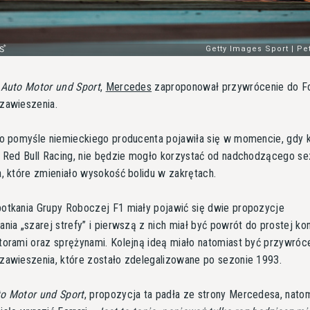
e
Auto Motor und Sport
,
Mercedes
zaproponował przywrócenie do F
zawieszenia.
 o pomyśle niemieckiego producenta pojawiła się w momencie, gdy k
m Red Bull Racing, nie będzie mogło korzystać od nadchodzącego s
, które zmieniało wysokość bolidu w zakrętach.
otkania Grupy Roboczej F1 miały pojawić się dwie propozycje
nia „szarej strefy” i pierwszą z nich miał być powrót do prostej kon
torami oraz sprężynami. Kolejną ideą miało natomiast być przywróc
zawieszenia, które zostało zdelegalizowane po sezonie 1993.
o Motor und Sport
, propozycja ta padła ze strony Mercedesa, nato