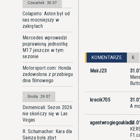
Czwartek
30.07
Colapinto: Aston był od
nas mocniejszy w
zakrętach
Mercedes wprowadzi
poprawioną jednostkę
M17 jeszcze w tym
sezonie
6
KOMENTARZE
Motorsport.com: Honda
MairJ23
31.0
zadowolona z przebiegu
Mans
dnia filmowego
Butt
Środa
29.07
krecik705
31.0
A mo
Domenicali: Sezon 2026
nie skończy się w Las
Vegas
agentwrogiegoukladu
31.0
KERS
R. Schumacher: Kara dla
F1.c
Sainza była zbyt