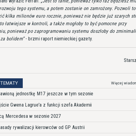
ało wyrazić Ferrari.
Jest to tanie, ponieważ tylko raz będziesz mi
rozwoju tego systemu, a potem zostanie on zamrożony. Pozwoli to
ć kilka milionów euro rocznie, ponieważ nie będzie już szarych str
to łatwiejsze w kontroli, a także mogłoby to być pomocne przy
iu, ponieważ po zaprogramowaniu systemu doszłoby do zminimal
 za bolidem
- brzmi raport niemieckiej gazety.
Stars
 TEMATY
Więcej wiado
awioną jednostkę M17 jeszcze w tym sezonie
ście Gwena Lagrue'a z funkcji szefa Akademii
wcą Mercedesa w sezonie 2027
asady rywalizacji kierowców od GP Austrii