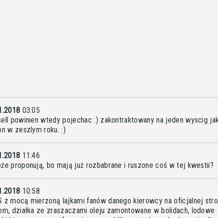
1.2018
03:05
ell powinien wtedy pojechac :) zakontraktowany na jeden wyscig ja
on w zeszlym roku. :)
1.2018
11:46
że proponują, bo mają już rozbabrane i ruszone coś w tej kwestii?
1.2018
10:58
 z mocą mierzoną lajkami fanów danego kierowcy na oficjalnej stro
om, działka ze zraszaczami oleju zamontowane w bolidach, lodowe