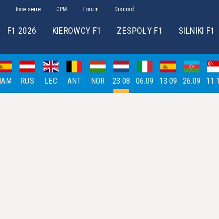
Inne serie
GPM
Forum
Discord
F1 2026
KIEROWCY F1
ZESPOŁY F1
SILNIKI F1
HAM
RUS
LEC
ANT
NOR
23.08
06.09
13.09
26.09
11.