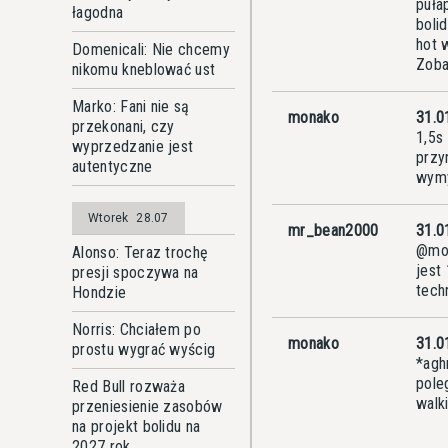
puła
łagodna
boli
hot 
Domenicali: Nie chcemy
Zoba
nikomu kneblować ust
Marko: Fani nie są
monako
31.0
przekonani, czy
1,5s
wyprzedzanie jest
przy
autentyczne
wymy
Wtorek
28.07
mr_bean2000
31.0
@mon
Alonso: Teraz trochę
jest
presji spoczywa na
tech
Hondzie
Norris: Chciałem po
monako
31.0
prostu wygrać wyścig
*agh
pole
Red Bull rozważa
walk
przeniesienie zasobów
na projekt bolidu na
2027 rok