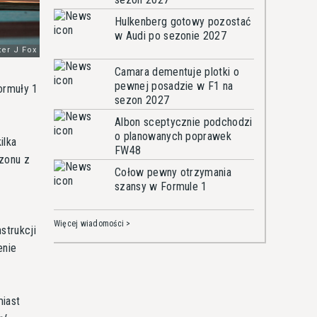
Hulkenberg gotowy pozostać
w Audi po sezonie 2027
Camara dementuje plotki o
pewnej posadzie w F1 na
ormuły 1
sezon 2027
Albon sceptycznie podchodzi
o planowanych poprawek
ilka
FW48
ezonu z
Cołow pewny otrzymania
szansy w Formule 1
Więcej wiadomości >
strukcji
enie
miast