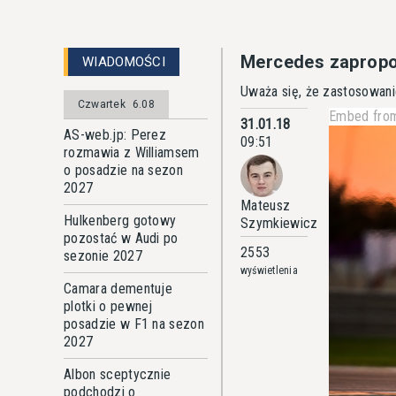
Mercedes zapropo
WIADOMOŚCI
Uważa się, że zastosowani
Czwartek
6.08
Embed from
31.01.18
AS-web.jp: Perez
09:51
rozmawia z Williamsem
o posadzie na sezon
2027
Mateusz
Hulkenberg gotowy
Szymkiewicz
pozostać w Audi po
2553
sezonie 2027
wyświetlenia
Camara dementuje
plotki o pewnej
posadzie w F1 na sezon
2027
Albon sceptycznie
podchodzi o