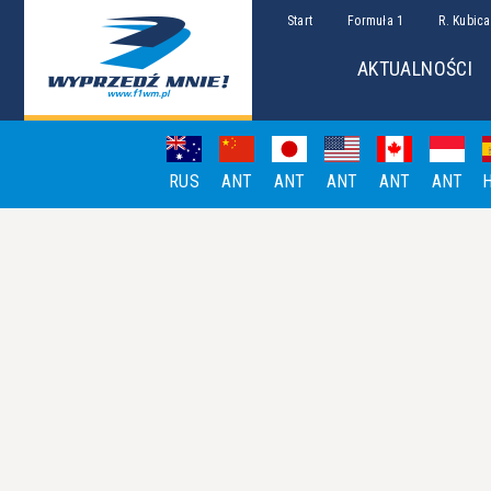
Start
Formuła 1
R. Kubica
AKTUALNOŚCI
RUS
ANT
ANT
ANT
ANT
ANT