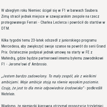
W ubiegłym roku Niemiec ścigał się w F1 w barwach Saubera.
Zimą stracił jednak miejsce w szwajcarskim zespole na rzecz
protegowanego Ferrari - Charlea Leclerca i powrócił do startów w
DTM.
Kilka tygodni temu 23-latek odszedł z juniorskiego programu
Mercedesa, aby zwiększyć swoje szanse na powrót do serii Grand
Prix. Ostatecznie podpisał jednak umowę na starty w FE z
Mahindrą, gdzie będzie partnerował innemu byłemu zawodnikowi
F1 - Jerome'owi d' Ambrosio.
Jestem bardzo zadowolony. To mały zespół, ale z wielkimi
ambicjami. Moje ambicje stoją na równie wysokim poziomie.
Czuję, że jest to dla mnie odpowiednie środowisko
- podkreślił
Wehrlein.
Wiadomo, że niemiecki kierowca otrzymał propozycję trzyletniej