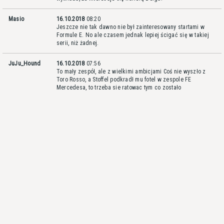
Masio
16.10.2018
08:20
Jeszcze nie tak dawno nie był zainteresowany startami w
Formule E. No ale czasem jednak lepiej ścigać się w takiej
serii, niż żadnej.
JuJu_Hound
16.10.2018
07:56
To mały zespół, ale z wielkimi ambicjami
Coś nie wyszło z
Toro Rosso, a Stoffel podkradł mu fotel w zespole FE
Mercedesa, to trzeba sie ratowac tym co zostało