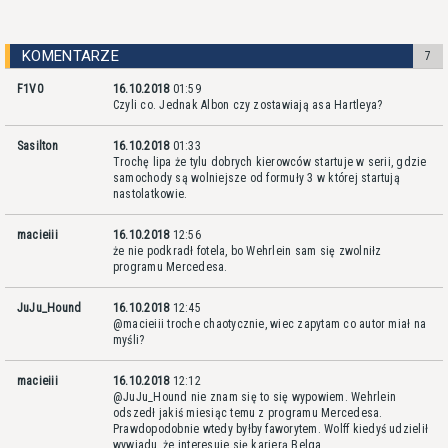
KOMENTARZE
7
F1V0
16.10.2018
01:59
Czyli co. Jednak Albon czy zostawiają asa Hartleya?
Sasilton
16.10.2018
01:33
Trochę lipa że tylu dobrych kierowców startuje w serii, gdzie
samochody są wolniejsze od formuły 3 w której startują
nastolatkowie.
macieiii
16.10.2018
12:56
że nie podkradł fotela, bo Wehrlein sam się zwolniłz
programu Mercedesa.
JuJu_Hound
16.10.2018
12:45
@macieiii troche chaotycznie, wiec zapytam co autor miał na
myśli?
macieiii
16.10.2018
12:12
@JuJu_Hound nie znam się to się wypowiem. Wehrlein
odszedł jakiś miesiąc temu z programu Mercedesa.
Prawdopodobnie wtedy byłby faworytem. Wolff kiedyś udzielił
wywiadu, że interesuje się karierą Belga.