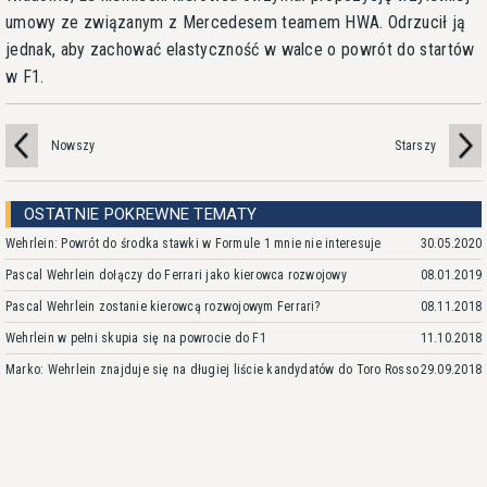
umowy ze związanym z Mercedesem teamem HWA. Odrzucił ją
jednak, aby zachować elastyczność w walce o powrót do startów
w F1.
Nowszy
Starszy
OSTATNIE POKREWNE TEMATY
Wehrlein: Powrót do środka stawki w Formule 1 mnie nie interesuje
30.05.2020
Pascal Wehrlein dołączy do Ferrari jako kierowca rozwojowy
08.01.2019
Pascal Wehrlein zostanie kierowcą rozwojowym Ferrari?
08.11.2018
Wehrlein w pełni skupia się na powrocie do F1
11.10.2018
Marko: Wehrlein znajduje się na długiej liście kandydatów do Toro Rosso
29.09.2018