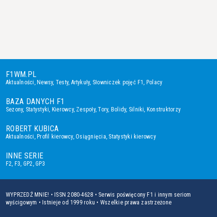
F1WM.PL
Aktualności
,
Newsy
,
Testy
,
Artykuły
,
Słowniczek pojęć F1
,
Polacy
BAZA DANYCH F1
Sezony
,
Statystyki
,
Kierowcy
,
Zespoły
,
Tory
,
Bolidy
,
Silniki
,
Konstruktorzy
ROBERT KUBICA
Aktualności
,
Profil kierowcy
,
Osiągnięcia
,
Statystyki kierowcy
INNE SERIE
F2
,
F3
,
GP2
,
GP3
WYPRZEDŹ MNIE! • ISSN 2080-4628 • Serwis poświęcony F1 i innym seriom
wyścigowym • Istnieje od 1999 roku • Wszelkie prawa zastrzeżone