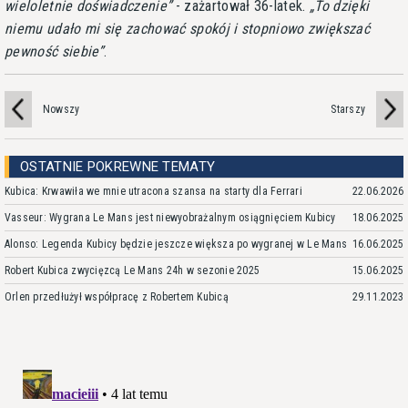
wieloletnie doświadczenie
- zażartował 36-latek.
To dzięki
niemu udało mi się zachować spokój i stopniowo zwiększać
pewność siebie
.
Nowszy
Starszy
OSTATNIE POKREWNE TEMATY
Kubica: Krwawiła we mnie utracona szansa na starty dla Ferrari
22.06.2026
Vasseur: Wygrana Le Mans jest niewyobrażalnym osiągnięciem Kubicy
18.06.2025
Alonso: Legenda Kubicy będzie jeszcze większa po wygranej w Le Mans
16.06.2025
Robert Kubica zwycięzcą Le Mans 24h w sezonie 2025
15.06.2025
Orlen przedłużył współpracę z Robertem Kubicą
29.11.2023