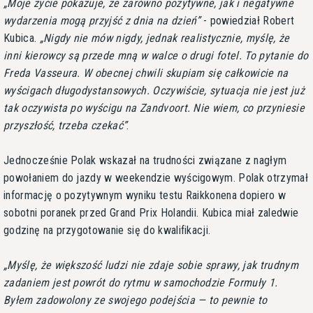
Moje życie pokazuje, że zarówno pozytywne, jak i negatywne
wydarzenia mogą przyjść z dnia na dzień
- powiedział Robert
Kubica.
Nigdy nie mów nigdy, jednak realistycznie, myślę, że
inni kierowcy są przede mną w walce o drugi fotel. To pytanie do
Freda Vasseura. W obecnej chwili skupiam się całkowicie na
wyścigach długodystansowych. Oczywiście, sytuacja nie jest już
tak oczywista po wyścigu na Zandvoort. Nie wiem, co przyniesie
przyszłość, trzeba czekać
.
Jednocześnie Polak wskazał na trudności związane z nagłym
powołaniem do jazdy w weekendzie wyścigowym. Polak otrzymał
informację o pozytywnym wyniku testu Raikkonena dopiero w
sobotni poranek przed Grand Prix Holandii. Kubica miał zaledwie
godzinę na przygotowanie się do kwalifikacji.
Myślę, że większość ludzi nie zdaje sobie sprawy, jak trudnym
zadaniem jest powrót do rytmu w samochodzie Formuły 1.
Byłem zadowolony ze swojego podejścia — to pewnie to