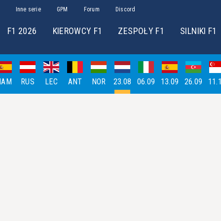
Inne serie
GPM
Forum
Discord
F1 2026
KIEROWCY F1
ZESPOŁY F1
SILNIKI F1
HAM
RUS
LEC
ANT
NOR
23.08
06.09
13.09
26.09
11.