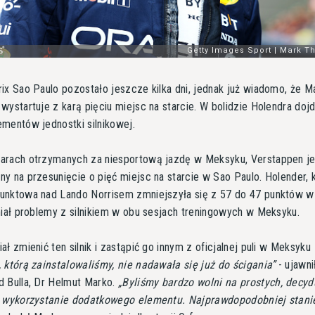
ix Sao Paulo pozostało jeszcze kilka dni, jednak już wiadomo, że M
wystartuje z karą pięciu miejsc na starcie. W bolidzie Holendra doj
mentów jednostki silnikowej.
arach otrzymanych za niesportową jazdę w Meksyku, Verstappen je
y na przesunięcie o pięć miejsc na starcie w Sao Paulo. Holender, 
unktowa nad Lando Norrisem zmniejszyła się z 57 do 47 punktów w
miał problemy z silnikiem w obu sesjach treningowych w Meksyku.
ał zmienić ten silnik i zastąpić go innym z oficjalnej puli w Meksyku
 którą zainstalowaliśmy, nie nadawała się już do ścigania
- ujawni
 Bulla, Dr Helmut Marko.
Byliśmy bardzo wolni na prostych, decy
a wykorzystanie dodatkowego elementu. Najprawdopodobniej stanie