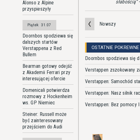
słabością
-
Alonso z Alpine
przyspieszyły
Nowszy
Piątek
31.07
Doornbos spodziewa się
dalszych startów
OSTATNIE POKREWNE
Verstappena z Red
Bullem
Doornbos spodziewa się d
Bearman gotowy odejść
Verstappen zszokowany z
z Akademii Ferrari przy
interesującej ofercie
Verstappen: Samochód sta
Domenicali potwierdza
Verstappen: Nasz silnik ra
rozmowy z Hockenheim
ws. GP Niemiec
Verstappen: Bez pomocy I
Steiner: Russell może
być zainteresowany
przejściem do Audi