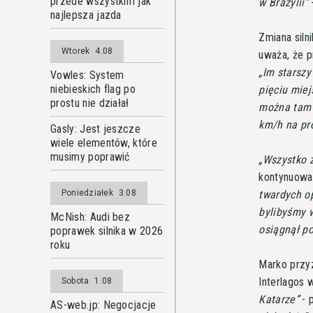
przede wszystkim jak
w Brazylii
-
najlepsza jazda
Zmiana siln
Wtorek
4.08
uważa, że p
Im starszy
Vowles: System
niebieskich flag po
pięciu miej
prostu nie działał
można tam 
km/h na pro
Gasly: Jest jeszcze
wiele elementów, które
musimy poprawić
Wszystko z
kontynuowa
twardych op
Poniedziałek
3.08
bylibyśmy w
McNish: Audi bez
osiągnął po
poprawek silnika w 2026
roku
Marko przyz
Interlagos
Sobota
1.08
Katarze
- 
AS-web.jp: Negocjacje