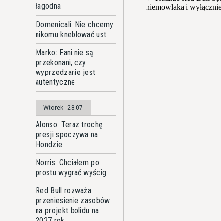
łagodna
Domenicali: Nie chcemy
nikomu kneblować ust
Marko: Fani nie są
przekonani, czy
wyprzedzanie jest
autentyczne
Wtorek
28.07
Alonso: Teraz trochę
presji spoczywa na
Hondzie
Norris: Chciałem po
prostu wygrać wyścig
Red Bull rozważa
przeniesienie zasobów
na projekt bolidu na
2027 rok