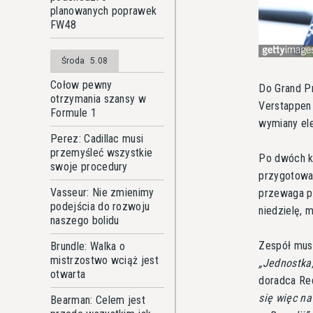
planowanych poprawek
FW48
Środa
5.08
Cołow pewny
Do Grand Pr
otrzymania szansy w
Verstappen 
Formule 1
wymiany ele
Perez: Cadillac musi
przemyśleć wszystkie
Po dwóch k
swoje procedury
przygotowan
Vasseur: Nie zmienimy
przewaga p
podejścia do rozwoju
niedzielę, 
naszego bolidu
Zespół musi
Brundle: Walka o
mistrzostwo wciąż jest
Jednostka,
otwarta
doradca Red
się więc n
Bearman: Celem jest