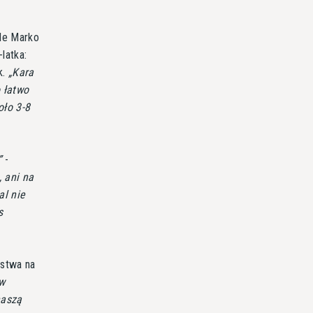
ale Marko
latka:
k.
Kara
o łatwo
ło 3-8
-
, ani na
al nie
s
ęstwa na
 w
naszą