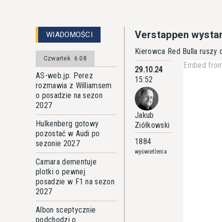
Verstappen wysta
WIADOMOŚCI
Kierowca Red Bulla ruszy d
Czwartek
6.08
Embed from
29.10.24
AS-web.jp: Perez
15:52
rozmawia z Williamsem
o posadzie na sezon
2027
Jakub
Hulkenberg gotowy
Ziółkowski
pozostać w Audi po
1884
sezonie 2027
wyświetlenia
Camara dementuje
plotki o pewnej
posadzie w F1 na sezon
2027
Albon sceptycznie
podchodzi o