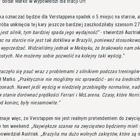
 dodał Marko w wypowiedzi dla stacji Orf.
ika oznaczać będzie dla Verstappena spadek o 5 miejsc na starcie, 
róba uniknięcia tej kary jeszcze bardziej zaszkodziłaby szansom 27-
 jest silnik, tym bardziej spada jego wydajność
- stwierdził Austria
sc na starcie nie jest tak dotkliwa w Brazylii, ponieważ stosunkow
wyprzedzać. Widzieliśmy jednak w Meksyku, że brakowało nam oko
stych. Nie możemy sobie pozwolić na kolejny taki wyścig.
aczęło się psuć wraz z problemami z silnikiem podczas treningów
ł Marko.
Praktycznie nie mogliśmy nic sprawdzić - ani na średnich
onach. Nawet jeśli wyścig w niedzielę przebiegłby normalnie, nad
 stanie dorównać prędkości Ferrari i McLarena. Czasy, które Norri
d koniec, były niesamowite.
naje więc, że Verstappen nie jest realnym pretendentem do zwyci
 w ten weekend:
Największe szanse na zwycięstwo będziemy mieli
powiedział Austriak.
Brazylia ma dużo wolnych zakrętów, które są 