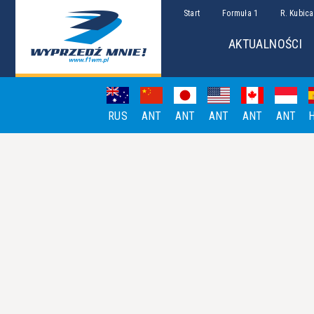
Start
Formuła 1
R. Kubica
AKTUALNOŚCI
RUS
ANT
ANT
ANT
ANT
ANT