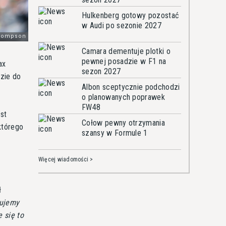
Hulkenberg gotowy pozostać
w Audi po sezonie 2027
Camara dementuje plotki o
pewnej posadzie w F1 na
ax
sezon 2027
dzie do
Albon sceptycznie podchodzi
o planowanych poprawek
FW48
st
Cołow pewny otrzymania
którego
szansy w Formule 1
Więcej wiadomości >
ł
dujemy
 się to