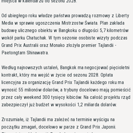
miejsca w kalendarzu od sezonu 2028.
Od ubiegłego roku władze państwa prowadzą rozmowy z Liberty
Media w sprawie ugoszczenia Mistrzostw Świata. Plan zakłada
budowę ulicznego obiektu w Bangkoku o długości 5,7 kilometrów
wokół parku Chatuchak. W tym sezonie osobiste wizyty podczas
Grand Prix Australii oraz Monako złożyła premier Tajlandii -
Paetongtarn Shinawatra.
Według najnowszych ustaleń, Bangkok ma negocjować pięcioletni
kontrakt, który ma wejść w życie od sezonu 2028. Opłata
licencyjna za organizację Grand Prix Tajlandii każdego roku ma
wynosić 55 milionów dolarów, a trybuny docelowo mają pomieścić
przez cały weekend 300 tysięcy kibiców. Na całość projektu rząd
zabezpieczył już budżet w wysokości 1,2 miliarda dolarów.
Zrozumiałe, iż Tajlandii ma zależeć na terminie wyścigu na
początku zmagań, docelowo w parze z Grand Prix Japonii.