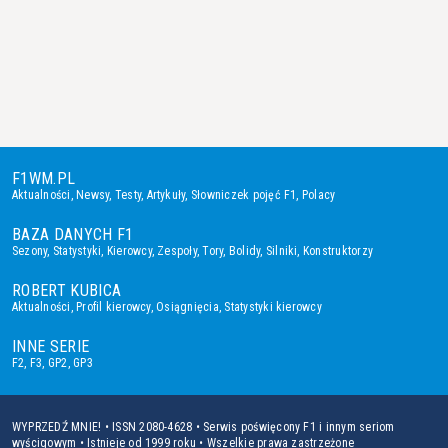
F1WM.PL
Aktualności
,
Newsy
,
Testy
,
Artykuły
,
Słowniczek pojęć F1
,
Polacy
BAZA DANYCH F1
Sezony
,
Statystyki
,
Kierowcy
,
Zespoły
,
Tory
,
Bolidy
,
Silniki
,
Konstruktorzy
ROBERT KUBICA
Aktualności
,
Profil kierowcy
,
Osiągnięcia
,
Statystyki kierowcy
INNE SERIE
F2
,
F3
,
GP2
,
GP3
WYPRZEDŹ MNIE! • ISSN 2080-4628 • Serwis poświęcony F1 i innym seriom
wyścigowym • Istnieje od 1999 roku • Wszelkie prawa zastrzeżone