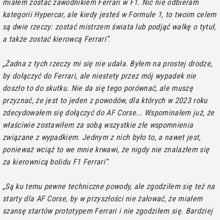
miałem zostać zawodnikiem Ferrari w F1. Nic nie odbieram
kategorii Hypercar, ale kiedy jesteś w Formule 1, to twoim celem
są dwie rzeczy: zostać mistrzem świata lub podjąć walkę o tytuł,
a także zostać kierowcą Ferrari
.
Żadna z tych rzeczy mi się nie udała. Byłem na prostej drodze,
by dołączyć do Ferrari, ale niestety przez mój wypadek nie
doszło to do skutku. Nie da się tego porównać, ale muszę
przyznać, że jest to jeden z powodów, dla których w 2023 roku
zdecydowałem się dołączyć do AF Corse... Wspominałem już, że
właściwie zostawiłem za sobą wszystkie złe wspomnienia
związane z wypadkiem. Jednym z nich było to, a nawet jest,
ponieważ wciąż to we mnie krwawi, że nigdy nie znalazłem się
za kierownicą bolidu F1 Ferrari
.
Są ku temu pewne techniczne powody, ale zgodziłem się też na
starty dla AF Corse, by w przyszłości nie żałować, że miałem
szansę startów prototypem Ferrari i nie zgodziłem się. Bardziej