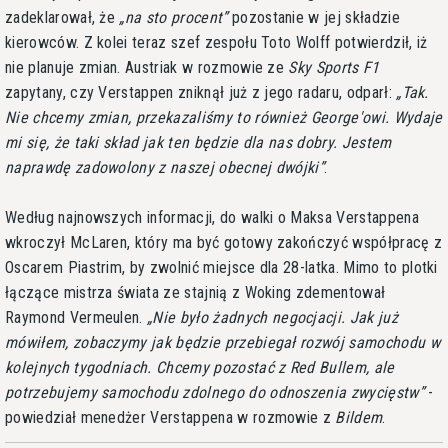
zadeklarował, że
na sto procent
pozostanie w jej składzie
kierowców. Z kolei teraz szef zespołu Toto Wolff potwierdził, iż
nie planuje zmian. Austriak w rozmowie ze
Sky Sports F1
zapytany, czy Verstappen zniknął już z jego radaru, odparł:
Tak.
Nie chcemy zmian, przekazaliśmy to również George'owi. Wydaje
mi się, że taki skład jak ten będzie dla nas dobry. Jestem
naprawdę zadowolony z naszej obecnej dwójki
.
Według najnowszych informacji, do walki o Maksa Verstappena
wkroczył McLaren, który ma być gotowy zakończyć współpracę z
Oscarem Piastrim, by zwolnić miejsce dla 28-latka. Mimo to plotki
łączące mistrza świata ze stajnią z Woking zdementował
Raymond Vermeulen.
Nie było żadnych negocjacji. Jak już
mówiłem, zobaczymy jak będzie przebiegał rozwój samochodu w
kolejnych tygodniach. Chcemy pozostać z Red Bullem, ale
potrzebujemy samochodu zdolnego do odnoszenia zwycięstw
-
powiedział menedżer Verstappena w rozmowie z
Bildem
.