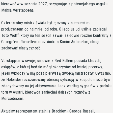
kierowców w sezonie 2027, rezygnując z potencjalnego angażu
Maksa Verstappena.
Czterokrotny mistrz świata był łączony z niemieckim
producentem co najmniej od roku. O jego usługi usilnie zabiegał
Toto Wolff, który na ten sezon zawarł zaledwie roczne kontrakty z
George'em Russellem oraz Andreą Kimim Antonellim, chcąc
zachować elastyczność.
Verstappen w swojej umowie z Red Bullem posiada klauzulę
osiągów, z której będzie mógł skorzystać od letniej przerwy,
jeżeli wkroczy w nią poza pierwszą dwójką mistrzostw. Uważano,
że Holender rozczarowany obecną sytuacją w zespole może być
zdecydowany na jej aktywowanie, lecz według sygnałów z padoku
toru w Austrii, kierowca zaniechał dalszych rozmów z
Mercedesem.
Aktualny reprezentant stajni z Brackley - George Russell,