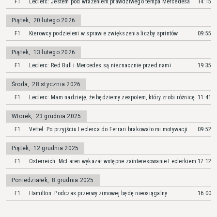
F1
Leclerc: Jestem pod wrażeniem prawdziwego tempa Mercedesa
14:15
Piątek
,
20 lutego 2026
F1
Kierowcy podzieleni w sprawie zwiększenia liczby sprintów
09:55
Piątek
,
13 lutego 2026
F1
Leclerc: Red Bull i Mercedes są nieznacznie przed nami
19:35
Środa
,
28 stycznia 2026
F1
Leclerc: Mam nadzieję, że będziemy zespołem, który zrobi różnicę
11:41
Wtorek
,
23 grudnia 2025
F1
Vettel: Po przyjściu Leclerca do Ferrari brakowało mi motywacji
09:52
Piątek
,
12 grudnia 2025
F1
Osterreich: McLaren wykazał wstępne zainteresowanie Leclerkiem
17:12
Poniedziałek
,
8 grudnia 2025
F1
Hamilton: Podczas przerwy zimowej będę nieosiągalny
16:00