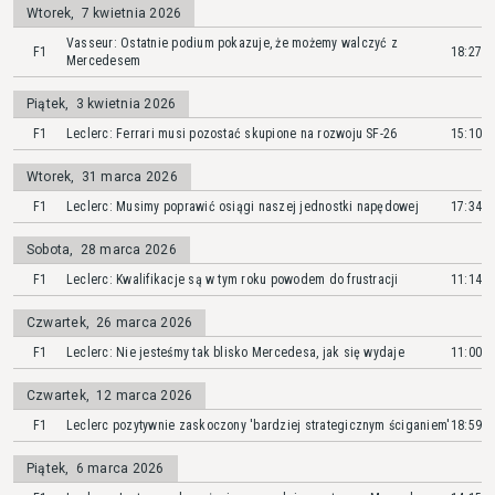
Wtorek
,
7 kwietnia 2026
Vasseur: Ostatnie podium pokazuje, że możemy walczyć z
F1
18:27
Mercedesem
Piątek
,
3 kwietnia 2026
F1
Leclerc: Ferrari musi pozostać skupione na rozwoju SF-26
15:10
Wtorek
,
31 marca 2026
F1
Leclerc: Musimy poprawić osiągi naszej jednostki napędowej
17:34
Sobota
,
28 marca 2026
F1
Leclerc: Kwalifikacje są w tym roku powodem do frustracji
11:14
Czwartek
,
26 marca 2026
F1
Leclerc: Nie jesteśmy tak blisko Mercedesa, jak się wydaje
11:00
Czwartek
,
12 marca 2026
F1
Leclerc pozytywnie zaskoczony 'bardziej strategicznym ściganiem'
18:59
Piątek
,
6 marca 2026