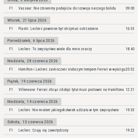
Środa
,
5 sierpnia 2026
F1
Vasseur: Nie zmienimy podejścia do rozwoju naszego bolidu
09:00
Wtorek
,
21 lipca 2026
F1
Piastri: Leclerc powinien był otrzymać ostrzeżenie
16:53
Poniedziałek
,
6 lipca 2026
F1
Leclerc: To zwycięstwo wiele dla mnie znaczy
18:40
Niedziela
,
28 czerwca 2026
F1
Hamilton i Leclerc zaskoczeni słabszym tempem Ferrari w wyścigu
20:52
Piątek
,
19 czerwca 2026
F1
Villeneuve: Ferrari chcąc zdobyć tytuł musi postawić na Hamiltona
12:21
Niedziela
,
14 czerwca 2026
F1
Leclerc: Nie miałem jakiegokolwiek udziału w tym zwycięstwie
19:33
Sobota
,
13 czerwca 2026
F1
Leclerc: Czuję się zawstydzony
19:22