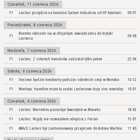
Czwartek
,
11 czerwca 2026
F1
Leclerc przejdzie na hamulce Carbon Industries od GP Katalonii
09:07
Poniedziałek
,
8 czerwca 2026
Brembo odniosło się w oficjalnym oświadczeniu do krytyki
F1
09:38
Leclerca
Niedziela
,
7 czerwca 2026
F1
Leclerc: Z czterech hamulców zadziałał tylko jeden
22:06
Sobota
,
6 czerwca 2026
F1
Vasseur będzie nieobecny podczas sobotnich sesji w Monako
10:12
F1
Montoya: Hamilton może tu zadać Leclercowi duży cios mentalny
10:01
Czwartek
,
4 czerwca 2026
F1
Leclerc: Mercedes pozostaje faworytem w Monako
18:43
F1
Leclerc: Nigdy nie rozważałem odejścia z Ferrari
15:07
F1
AMuS: Leclerc był zainteresowany przejściem do Astona Martina
11:40