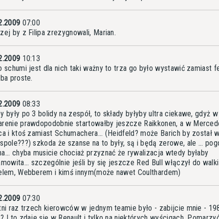
2.2009
07:00
zej by z Filipa zrezygnowali, Marian.
2.2009
10:13
o schumi jest dla nich taki ważny to trza go było wystawić zamiast f
yba proste.
2.2009
08:33
y były po 3 bolidy na zespół, to składy byłyby ultra ciekawe, gdyż w
renie prawdopodobnie startowałby jeszcze Raikkonen, a w Merced
ca i ktoś zamiast Schumachera... (Heidfeld? może Barich by został 
spole???) szkoda że szanse na to były, są i będą zerowe, ale ... po
a... chyba musicie chociaż przyznać że rywalizacja wtedy byłaby
amowita... szczególnie jeśli by się jeszcze Red Bull włączył do walki
elem, Webberem i kimś innym(może nawet Coulthardem)
2.2009
07:30
tni raz trzech kierowców w jednym teamie było - zabijcie mnie - 19
? I to zdaje się w Renault i tylko na niektórych wyścigach. Pomarzy