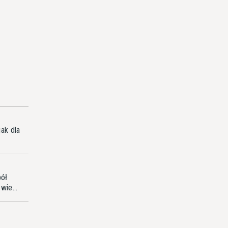
ak dla
pół
wie...