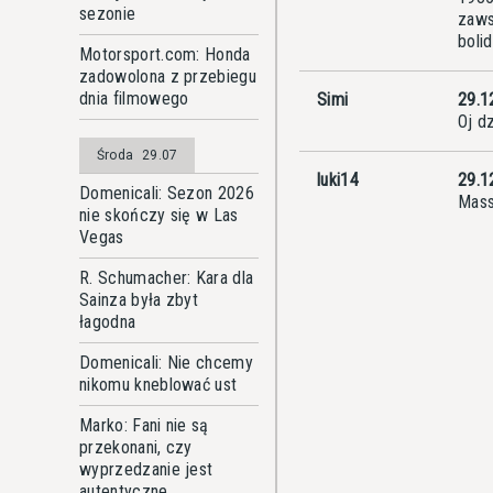
sezonie
zaws
boli
Motorsport.com: Honda
zadowolona z przebiegu
dnia filmowego
Simi
29.1
Oj dz
Środa
29.07
luki14
29.1
Domenicali: Sezon 2026
Mass
nie skończy się w Las
Vegas
R. Schumacher: Kara dla
Sainza była zbyt
łagodna
Domenicali: Nie chcemy
nikomu kneblować ust
Marko: Fani nie są
przekonani, czy
wyprzedzanie jest
autentyczne