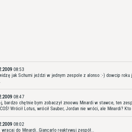
2.2009
08:53
widzę jak Schumi jeździ w jednym zespole z alonso :-) dowcip roku j
.
2.2009
08:47
oj, bardzo chętnie bym zobaczył znoowu Minardi w stawce, ten zes
 COŚ! Wrócił Lotus, wrócił Sauber, Jordan nie wróci, ale Minardi? Kto 
2.2009
08:02
 wracaj do Minardi...Giancarlo reaktywuj zespół...