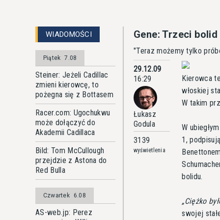
Gene: Trzeci bolid
WIADOMOŚCI
"Teraz możemy tylko prób
Piątek
7.08
29.12.09
Steiner: Jeżeli Cadillac
Kierowca t
16:29
zmieni kierowcę, to
włoskiej st
pożegna się z Bottasem
W takim prz
Racer.com: Ugochukwu
Łukasz
może dołączyć do
Godula
W ubiegłym 
Akademii Cadillaca
1, podpisuj
3139
Bild: Tom McCullough
wyświetlenia
Benettonem 
przejdzie z Astona do
Schumacher 
Red Bulla
bolidu.
Czwartek
6.08
Ciężko był
AS-web.jp: Perez
swojej stał