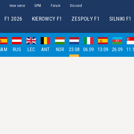
Inne serie
GPM
Forum
Discord
F1 2026
KIEROWCY F1
ZESPOŁY F1
SILNIKI F1
HAM
RUS
LEC
ANT
NOR
23.08
06.09
13.09
26.09
11.