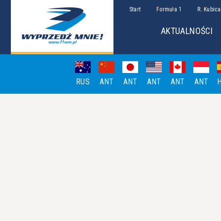
Start
Formuła 1
R. Kubica
AKTUALNOŚCI
RUS
ANT
ANT
ANT
ANT
ANT