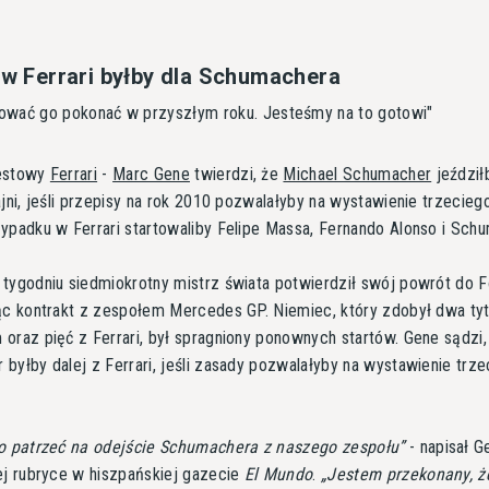
 w Ferrari byłby dla Schumachera
ować go pokonać w przyszłym roku. Jesteśmy na to gotowi"
estowy
Ferrari
-
Marc Gene
twierdzi, że
Michael Schumacher
jeździł
ajni, jeśli przepisy na rok 2010 pozwalałyby na wystawienie trzeciego
ypadku w Ferrari startowaliby Felipe Massa, Fernando Alonso i Sch
tygodniu siedmiokrotny mistrz świata potwierdził swój powrót do 
ąc kontrakt z zespołem Mercedes GP. Niemiec, który zdobył dwa tyt
oraz pięć z Ferrari, był spragniony ponownych startów. Gene sądzi,
byłby dalej z Ferrari, jeśli zasady pozwalałyby na wystawienie trz
o patrzeć na odejście Schumachera z naszego zespołu
- napisał G
ej rubryce w hiszpańskiej gazecie
El Mundo
.
Jestem przekonany, że