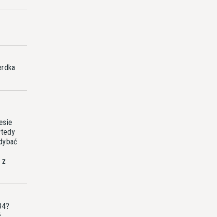
erdka
esie
wtedy
gdybać
 z
84?
ć