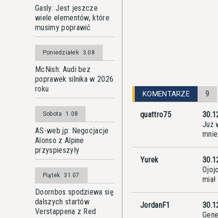
Gasly: Jest jeszcze
wiele elementów, które
musimy poprawić
Poniedziałek
3.08
McNish: Audi bez
poprawek silnika w 2026
roku
9
KOMENTARZE
quattro75
30.1
Sobota
1.08
Już 
AS-web.jp: Negocjacje
mnie
Alonso z Alpine
przyspieszyły
Yurek
30.1
Ojoj
Piątek
31.07
miał
Doornbos spodziewa się
dalszych startów
JordanF1
30.1
Verstappena z Red
Gene