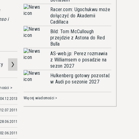
Racer.com: Ugochukwu może
i
dołączyć do Akademii
nso i
Cadillaca
Bild: Tom McCullough
przejdzie z Astona do Red
Bulla
AS-web.jp: Perez rozmawia
z Williamsem o posadzie na
zy
sezon 2027
Hulkenberg gotowy pozostać
w Audi po sezonie 2027
mości >
Więcej wiadomości >
04.12.2013
12.07.2011
28.06.2011
02.06.2011