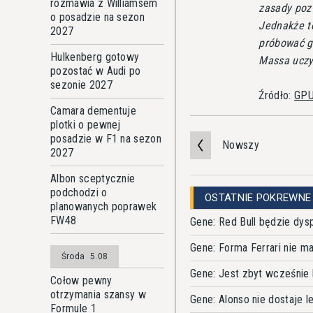
rozmawia z Williamsem
zasady pozw
o posadzie na sezon
Jednakże te
2027
próbować go
Hulkenberg gotowy
Massa uczy
pozostać w Audi po
sezonie 2027
Źródło:
GPU
Camara dementuje
plotki o pewnej
posadzie w F1 na sezon
Nowszy
2027
Albon sceptycznie
podchodzi o
OSTATNIE POKREWNE
planowanych poprawek
FW48
Gene: Red Bull będzie dy
Gene: Forma Ferrari nie 
Środa
5.08
Gene: Jest zbyt wcześnie 
Cołow pewny
otrzymania szansy w
Gene: Alonso nie dostaje 
Formule 1