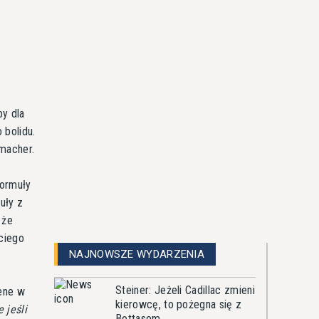
by dla
 bolidu.
umacher.
Formuły
uły z
 że
eciego
NAJNOWSZE WYDARZENIA
Steiner: Jeżeli Cadillac zmieni
ene w
kierowcę, to pożegna się z
 jeśli
Bottasem