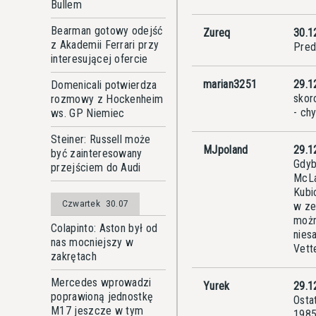
Bullem
Bearman gotowy odejść
Zureq
30.1
z Akademii Ferrari przy
Pred
interesującej ofercie
marian3251
29.1
Domenicali potwierdza
skor
rozmowy z Hockenheim
- ch
ws. GP Niemiec
Steiner: Russell może
MJpoland
29.1
być zainteresowany
Gdyb
przejściem do Audi
McLa
Kubi
Czwartek
30.07
w ze
możn
Colapinto: Aston był od
nies
nas mocniejszy w
Vett
zakrętach
Mercedes wprowadzi
Yurek
29.1
poprawioną jednostkę
Osta
M17 jeszcze w tym
1985