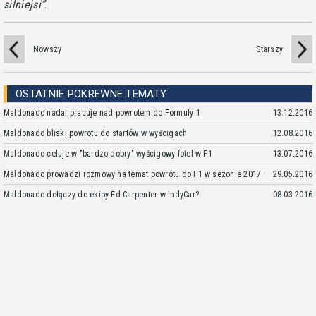
silniejsi
.
Nowszy
Starszy
OSTATNIE POKREWNE TEMATY
Maldonado nadal pracuje nad powrotem do Formuły 1
13.12.2016
Maldonado bliski powrotu do startów w wyścigach
12.08.2016
Maldonado celuje w "bardzo dobry" wyścigowy fotel w F1
13.07.2016
Maldonado prowadzi rozmowy na temat powrotu do F1 w sezonie 2017
29.05.2016
Maldonado dołączy do ekipy Ed Carpenter w IndyCar?
08.03.2016