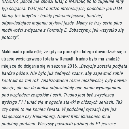
NASCAR.
Może nie chodzi tutaj o NASCAR, bo to zupełnie inny
typ ścigania. WEC jest bardzo interesujące, podobnie jak DTM.
Mamy też IndyCar - bolidy jednomiejscowe, bardziej
odpowiadające mojemu stylowi jazdy. Mamy te trzy serie plus
możliwości związane z Formułą E. Zobaczymy, jak wszystko się
potoczy
.
Maldonado podkreślił, że gdy na początku lutego dowiedział się o
utracie wyścigowego fotela w Renault, trudno było mu znaleźć
miejsce do ścigania się w sezonie 2016.
Decyzja została podjęta
bardzo późno. Nie było już żadnych szans, aby zapewnić sobie
kontrakt na ten rok. Analizowałem różne możliwości, były pewne
okazje, ale nie do końca odpowiadały one moim wymaganiom
pod względem zespołów i serii. Trudno jest być zwycięzcą
wyścigu F1 i tułać się w ogonie stawki w niższych seriach. Tak
czy owak to nie koniec świata. W podobnej sytuacji byli już
Magnussen czy Hulkenberg. Nawet Kimi Raikkonen miał
podobny problem. Wszyscy powrócili później do F1 jeszcze