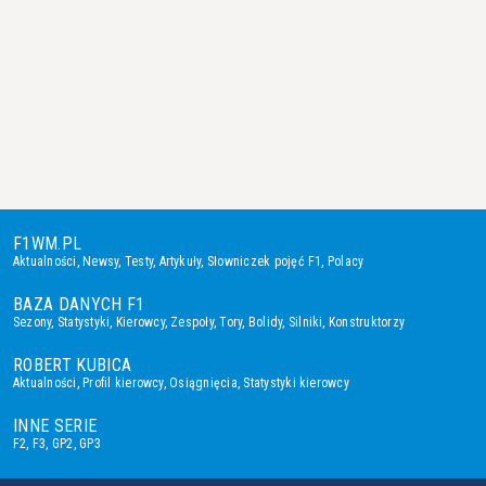
F1WM.PL
Aktualności
,
Newsy
,
Testy
,
Artykuły
,
Słowniczek pojęć F1
,
Polacy
BAZA DANYCH F1
Sezony
,
Statystyki
,
Kierowcy
,
Zespoły
,
Tory
,
Bolidy
,
Silniki
,
Konstruktorzy
ROBERT KUBICA
Aktualności
,
Profil kierowcy
,
Osiągnięcia
,
Statystyki kierowcy
INNE SERIE
F2
,
F3
,
GP2
,
GP3