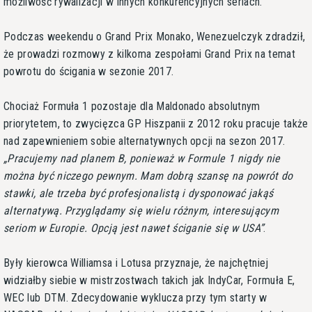
możliwość rywalizacji w innych konkurencyjnych seriach.
Podczas weekendu o Grand Prix Monako, Wenezuelczyk zdradził,
że prowadzi rozmowy z kilkoma zespołami Grand Prix na temat
powrotu do ścigania w sezonie 2017.
Chociaż Formuła 1 pozostaje dla Maldonado absolutnym
priorytetem, to zwycięzca GP Hiszpanii z 2012 roku pracuje także
nad zapewnieniem sobie alternatywnych opcji na sezon 2017.
Pracujemy nad planem B, ponieważ w Formule 1 nigdy nie
można być niczego pewnym. Mam dobrą szansę na powrót do
stawki, ale trzeba być profesjonalistą i dysponować jakąś
alternatywą. Przyglądamy się wielu różnym, interesującym
seriom w Europie. Opcją jest nawet ściganie się w USA
.
Były kierowca Williamsa i Lotusa przyznaje, że najchętniej
widziałby siebie w mistrzostwach takich jak IndyCar, Formuła E,
WEC lub DTM. Zdecydowanie wyklucza przy tym starty w