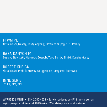
F1WM.PL
Aktualności
,
Newsy
,
Testy
,
Artykuły
,
Słowniczek pojęć F1
,
Polacy
BAZA DANYCH F1
Sezony
,
Statystyki
,
Kierowcy
,
Zespoły
,
Tory
,
Bolidy
,
Silniki
,
Konstruktorzy
ROBERT KUBICA
Aktualności
,
Profil kierowcy
,
Osiągnięcia
,
Statystyki kierowcy
INNE SERIE
F2
,
F3
,
GP2
,
GP3
WYPRZEDŹ MNIE! • ISSN 2080-4628 • Serwis poświęcony F1 i innym seriom
wyścigowym • Istnieje od 1999 roku • Wszelkie prawa zastrzeżone