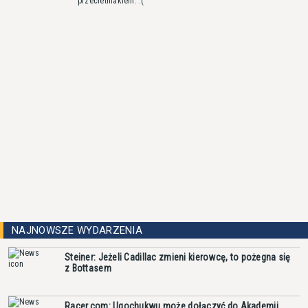
przecietniakiem. :(
NAJNOWSZE WYDARZENIA
Steiner: Jeżeli Cadillac zmieni kierowcę, to pożegna się
z Bottasem
Racer.com: Ugochukwu może dołączyć do Akademii