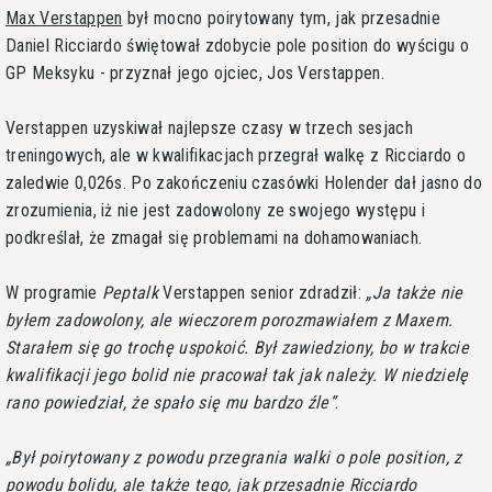
Max Verstappen
był mocno poirytowany tym, jak przesadnie
Daniel Ricciardo świętował zdobycie pole position do wyścigu o
GP Meksyku - przyznał jego ojciec, Jos Verstappen.
Verstappen uzyskiwał najlepsze czasy w trzech sesjach
treningowych, ale w kwalifikacjach przegrał walkę z Ricciardo o
zaledwie 0,026s. Po zakończeniu czasówki Holender dał jasno do
zrozumienia, iż nie jest zadowolony ze swojego występu i
podkreślał, że zmagał się problemami na dohamowaniach.
W programie
Peptalk
Verstappen senior zdradził:
Ja także nie
byłem zadowolony, ale wieczorem porozmawiałem z Maxem.
Starałem się go trochę uspokoić. Był zawiedziony, bo w trakcie
kwalifikacji jego bolid nie pracował tak jak należy. W niedzielę
rano powiedział, że spało się mu bardzo źle
.
Był poirytowany z powodu przegrania walki o pole position, z
powodu bolidu, ale także tego, jak przesadnie Ricciardo