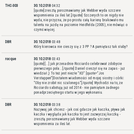
THC-303
30.10.2018
04:32
[quote]zresztą porozmawiamy jak Webber wyda szczere
wspomnienia za ileś lat.[/quote] Szczerych to on nigdy nie
wyda, nie przyzna, że po prostu całą karierę brakowało mu
talentu na jazdę na poziomie Heidfelda (2005), nie mówiąc o
czymś więcej.
DBR
30.10.2018
03:48
Który kierowca nie cieszy się z 3 PP ? A pamiętasz tak słaby?
rocque
30.10.2018
03:43
[quote][...] jak przesadnie Ricciardo celebrował zdobycie
pierwszego pola...[/quote] Daniel cieszył się na zapas - już
wiedział ;) To też jest niezłe "XD" [quote="Jos
Verstappen"]Dostałem wiadomości od mojej siostry i córki:
"Oby nie zrobił nic szalonego."[/quote] Wychodzi na to, że
Ricciardo sabotują już od 2014 - nie pamiętam żadnego
ponadprzeciętnego startu w jego wykonaniu.
DBR
30.10.2018
03:38
Nazywaj jak chcesz - jak coś gdacze jak kaczka, pływa jak
kaczka i wygląda jak kaczka to jest zazwyczaj kaczką -
zresztą porozmawiamy jak Webber wyda szczere
wspomnienia za ileś lat.