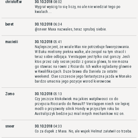
christoff.w
30.10.2018
08:02
Wygrał wyścig to się liczy, no ale nie wiedział tego po
kwalach....
beret
30.10.2018
06:34
@sneer Maxa nazwales, teraz spruboj siebie.
macieiii
30.10.2018
05:41
Najlepsze jest, ze wcale Max nie potrzebuje faworyzowania.
W Baku mielismy piekna walke, ale zespol na tym stracil i
teraz sobie odbijaja. Verstappen jest tylko ciut gorszy. Jesli
ktos przez caly sezon jezdzi z goraca glowa, to nie mozna
go stawiac na rowni z Riciardo. Ich walke ogladamy glownie
w Kwalifikacjach. Duze brawa dla Daniela za ostatni
weekend. Clae szczescie jego fantastyczna jazda w Monako
bardzo umacnia jego pozycje wsrod kierowcow.
Zomo
30.10.2018
05:13
Czy jeszcze ktokolwiek ma jakies watpliwosci co do
przejscia Ricciardo do Renault? Verstappen niech sie lepiej
modli o przyzwoity silnik Hondy w przyszlym roku bo
Australijczyk bedzie juz mial innych mechanikow niz on.
sneer
30.10.2018
04:33
Co za dupek z Maxa. No, ale wujek Helmut załatwił co trzeba.