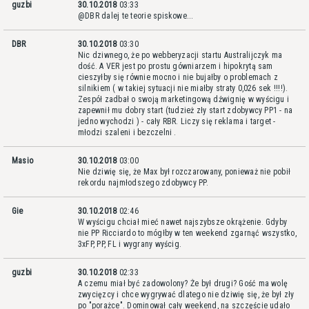
guzbi
30.10.2018
03:33
@DBR dalej te teorie spiskowe...
DBR
30.10.2018
03:30
Nic dziwnego, że po webberyzacji startu Australijczyk ma
dość. A VER jest po prostu gówniarzem i hipokrytą sam
cieszyłby się równie mocno i nie bujałby o problemach z
silnikiem ( w takiej sytuacji nie miałby straty 0,026 sek !!!!).
Zespół zadbał o swoją marketingową dźwignię w wyścigu i
zapewnił mu dobry start (tudzież zły start zdobywcy PP1 - na
jedno wychodzi ) - cały RBR. Liczy się reklama i target -
młodzi szaleni i bezczelni .
Masio
30.10.2018
03:00
Nie dziwię się, że Max był rozczarowany, ponieważ nie pobił
rekordu najmłodszego zdobywcy PP.
Gie
30.10.2018
02:46
W wyścigu chciał mieć nawet najszybsze okrążenie. Gdyby
nie PP Ricciardo to mógłby w ten weekend zgarnąć wszystko,
3xFP, PP, FL i wygrany wyścig.
guzbi
30.10.2018
02:33
A czemu miał być zadowolony? Że był drugi? Gość ma wolę
zwycięzcy i chce wygrywać dlatego nie dziwię się, że był zły
po "porażce". Dominował cały weekend, na szczęście udało