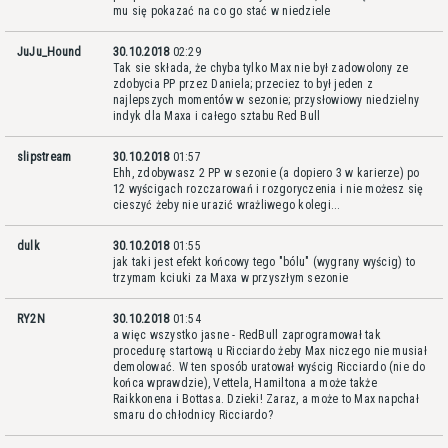
mu się pokazać na co go stać w niedziele
JuJu_Hound
30.10.2018
02:29
Tak sie składa, że chyba tylko Max nie był zadowolony ze
zdobycia PP przez Daniela; przeciez to był jeden z
najlepszych momentów w sezonie; przysłowiowy niedzielny
indyk dla Maxa i całego sztabu Red Bull
slipstream
30.10.2018
01:57
Ehh, zdobywasz 2 PP w sezonie (a dopiero 3 w karierze) po
12 wyścigach rozczarowań i rozgoryczenia i nie możesz się
cieszyć żeby nie urazić wrażliwego kolegi...
dulk
30.10.2018
01:55
jak taki jest efekt końcowy tego "bólu" (wygrany wyścig) to
trzymam kciuki za Maxa w przyszłym sezonie
RY2N
30.10.2018
01:54
a więc wszystko jasne - RedBull zaprogramował tak
procedurę startową u Ricciardo żeby Max niczego nie musiał
demolować. W ten sposób uratował wyścig Ricciardo (nie do
końca wprawdzie), Vettela, Hamiltona a może także
Raikkonena i Bottasa. Dzieki! Zaraz, a może to Max napchał
smaru do chłodnicy Ricciardo?