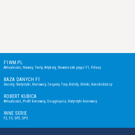
F1WM.PL
Aktualności
,
Newsy
,
Testy
,
Artykuły
,
Słowniczek pojęć F1
,
Polacy
BAZA DANYCH F1
Sezony
,
Statystyki
,
Kierowcy
,
Zespoły
,
Tory
,
Bolidy
,
Silniki
,
Konstruktorzy
ROBERT KUBICA
Aktualności
,
Profil kierowcy
,
Osiągnięcia
,
Statystyki kierowcy
INNE SERIE
F2
,
F3
,
GP2
,
GP3