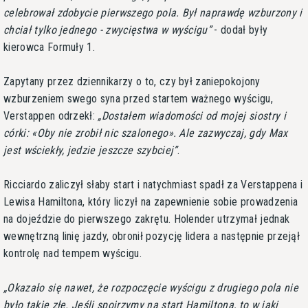
celebrował zdobycie pierwszego pola. Był naprawdę wzburzony i
chciał tylko jednego - zwycięstwa w wyścigu
- dodał były
kierowca Formuły 1.
Zapytany przez dziennikarzy o to, czy był zaniepokojony
wzburzeniem swego syna przed startem ważnego wyścigu,
Verstappen odrzekł:
Dostałem wiadomości od mojej siostry i
córki: «Oby nie zrobił nic szalonego». Ale zazwyczaj, gdy Max
jest wściekły, jedzie jeszcze szybciej
.
Ricciardo zaliczył słaby start i natychmiast spadł za Verstappena i
Lewisa Hamiltona, który liczył na zapewnienie sobie prowadzenia
na dojeździe do pierwszego zakrętu. Holender utrzymał jednak
wewnętrzną linię jazdy, obronił pozycję lidera a następnie przejął
kontrolę nad tempem wyścigu.
Okazało się nawet, że rozpoczęcie wyścigu z drugiego pola nie
było takie złe. Jeśli spojrzymy na start Hamiltona, to w jaki