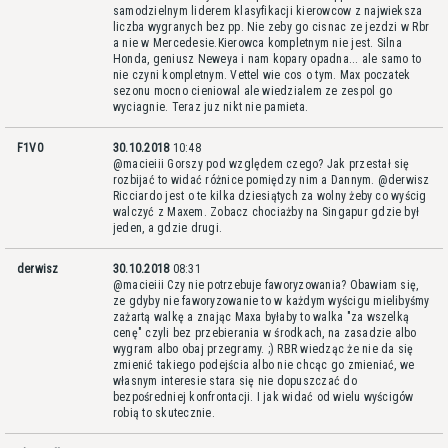
samodzielnym liderem klasyfikacji kierowcow z najwieksza
liczba wygranych bez pp. Nie zeby go cisnac ze jezdzi w Rbr
a nie w Mercedesie.Kierowca kompletnym nie jest. Silna
Honda, geniusz Neweya i nam kopary opadna... ale samo to
nie czyni kompletnym. Vettel wie cos o tym. Max poczatek
sezonu mocno cieniowal ale wiedzialem ze zespol go
wyciagnie. Teraz juz nikt nie pamieta.
F1V0
30.10.2018
10:48
@macieiii Gorszy pod względem czego? Jak przestał się
rozbijać to widać różnice pomiędzy nim a Dannym. @derwisz
Ricciardo jest o te kilka dziesiątych za wolny żeby co wyścig
walczyć z Maxem. Zobacz chociażby na Singapur gdzie był
jeden, a gdzie drugi.
derwisz
30.10.2018
08:31
@macieiii Czy nie potrzebuje faworyzowania? Obawiam się,
ze gdyby nie faworyzowanie to w każdym wyścigu mielibyśmy
zażartą walkę a znając Maxa byłaby to walka "za wszelką
cenę" czyli bez przebierania w środkach, na zasadzie albo
wygram albo obaj przegramy. ;) RBR wiedząc że nie da się
zmienić takiego podejścia albo nie chcąc go zmieniać, we
własnym interesie stara się nie dopuszczać do
bezpośredniej konfrontacji. I jak widać od wielu wyścigów
robią to skutecznie.