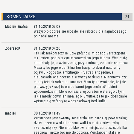
KOMENTARZE
24
Maciek znafca
31.10.2018
05:08
Wszystko dobrze sie ulozylo, ale rekordu dla najmlodszego
pp nadal nie ma.
ZderzacK
31.10.2018
07:20
Tak jak niekoniecznie lubię próżność młodego Verstappena,
tak jestem pod olbrzymim wrażeniem jego talentu. Wcale się
nie dziwię jego wzburzeniu, przypominam, że to nie są słowa
Maxa tylko jego ojca. Silna frustracja to akurat naturalny
objaw u kogoś tak ambitnego. Frustracja to jedno, a
nieuzasadnione poczucie krzywdy to drugie. Nie wiemy, czy
młody też tak sobie to tłumaczy. Mam tylko wrażenie, że (nie
pierwszy już raz) to ojciec karmi jego próżność takimi
wypowiedziami, które obnażają wyobrażenie starego o tym,
jakie młody powinien mieć ego. Smutne, za to jak doskonale
wpisuje się w fabrykę wody sodowej Red Bulla.
macieiii
30.10.2018
11:45
Verstappen jest swietny. Ricciardo jest bardziej powtarzalny,
dzieki czemu w skali sezonu walki o mistrzostwo bylby
skuteczniejszy. Nie chce Maxowi umniejszac. Jeszcze kilka
sezonow i moze byc nie do pobicia. Verstappen stal sie