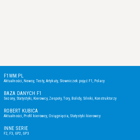
F1WM.PL
Aktualności
,
Newsy
,
Testy
,
Artykuły
,
Słowniczek pojęć F1
,
Polacy
BAZA DANYCH F1
Sezony
,
Statystyki
,
Kierowcy
,
Zespoły
,
Tory
,
Bolidy
,
Silniki
,
Konstruktorzy
ROBERT KUBICA
Aktualności
,
Profil kierowcy
,
Osiągnięcia
,
Statystyki kierowcy
INNE SERIE
F2
,
F3
,
GP2
,
GP3