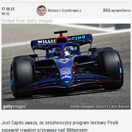
17.03.22
896
Mateusz Szymkiewicz
wyświetlenia
08:32
Embed from Getty Images
Jost Capito uważa, że zeszłoroczny program testowy Pirelli
zapewnił rywalom przewagę nad Williamsem.