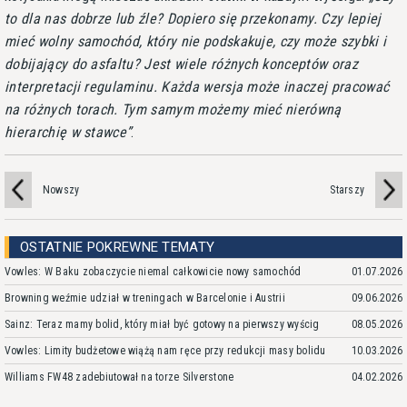
to dla nas dobrze lub źle? Dopiero się przekonamy. Czy lepiej
mieć wolny samochód, który nie podskakuje, czy może szybki i
dobijający do asfaltu? Jest wiele różnych konceptów oraz
interpretacji regulaminu. Każda wersja może inaczej pracować
na różnych torach. Tym samym możemy mieć nierówną
hierarchię w stawce
.
Nowszy
Starszy
OSTATNIE POKREWNE TEMATY
Vowles: W Baku zobaczycie niemal całkowicie nowy samochód
01.07.2026
Browning weźmie udział w treningach w Barcelonie i Austrii
09.06.2026
Sainz: Teraz mamy bolid, który miał być gotowy na pierwszy wyścig
08.05.2026
Vowles: Limity budżetowe wiążą nam ręce przy redukcji masy bolidu
10.03.2026
Williams FW48 zadebiutował na torze Silverstone
04.02.2026