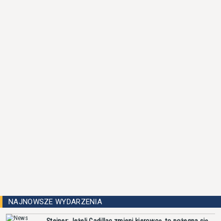
NAJNOWSZE WYDARZENIA
Steiner: Jeżeli Cadillac zmieni kierowcę, to pożegna się