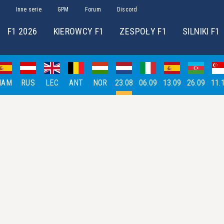
Inne serie
GPM
Forum
Discord
F1 2026
KIEROWCY F1
ZESPOŁY F1
SILNIKI F1
HAM
RUS
LEC
ANT
NOR
23.08
06.09
13.09
26.09
11.