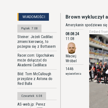
Brown wykluczył 
WIADOMOŚCI
Amerykanin spodziewa się 
Piątek
7.08
Embed from
08.08.24
Steiner: Jeżeli Cadillac
11:08
zmieni kierowcę, to
pożegna się z Bottasem
Racer.com: Ugochukwu
Maciej
może dołączyć do
Wróbel
Akademii Cadillaca
1446
Bild: Tom McCullough
wyświetlenia
przejdzie z Astona do
Red Bulla
Czwartek
6.08
AS-web.jp: Perez