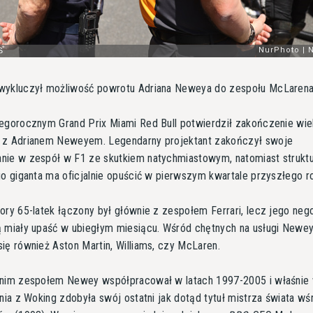
wykluczył możliwość powrotu Adriana Neweya do zespołu McLarena
egorocznym Grand Prix Miami Red Bull potwierdził zakończenie wiel
 z Adrianem Neweyem. Legendarny projektant zakończył swoje
nie w zespół w F1 ze skutkiem natychmiastowym, natomiast strukt
go giganta ma oficjalnie opuścić w pierwszym kwartale przyszłego r
ory 65-latek łączony był głównie z zespołem Ferrari, lecz jego neg
 miały upaść w ubiegłym miesiącu. Wśród chętnych na usługi Newey
ię również Aston Martin, Williams, czy McLaren.
tnim zespołem Newey współpracował w latach 1997-2005 i właśnie
jnia z Woking zdobyła swój ostatni jak dotąd tytuł mistrza świata wś