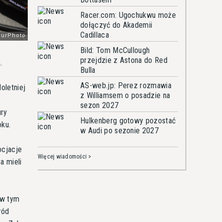
Racer.com: Ugochukwu może
dołączyć do Akademii
Cadillaca
Bild: Tom McCullough
przejdzie z Astona do Red
.
Bulla
AS-web.jp: Perez rozmawia
oletniej
z Williamsem o posadzie na
sezon 2027
ury
Hulkenberg gotowy pozostać
oku.
w Audi po sezonie 2027
ocjacje
Więcej wiadomości >
a mieli
 w tym
ród