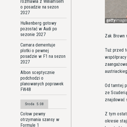
rozmawia z Williamsem
o posadzie na sezon
2027
Hulkenberg gotowy
pozostać w Audi po
sezonie 2027
Zak Brown 
Camara dementuje
Tuż przed t
plotki o pewnej
posadzie w F1 na sezon
współpracy
2027
zaangażowa
austriackie
Albon sceptycznie
podchodzi o
planowanych poprawek
Od tamtej p
FW48
ze Scuderią
znajdować s
Środa
5.08
Z tym osta
Cołow pewny
otrzymania szansy w
okresie sta
Formule 1