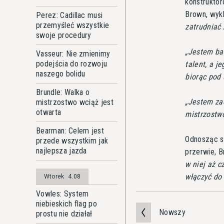
konstrukto
Brown, wykl
Perez: Cadillac musi
przemyśleć wszystkie
zatrudniać 
swoje procedury
Jestem bar
Vasseur: Nie zmienimy
podejścia do rozwoju
talent, a j
naszego bolidu
biorąc pod
Brundle: Walka o
Jestem zad
mistrzostwo wciąż jest
otwarta
mistrzostw
Bearman: Celem jest
Odnosząc si
przede wszystkim jak
najlepsza jazda
przerwie, B
w niej aż c
włączyć do 
Wtorek
4.08
Vowles: System
niebieskich flag po
Nowszy
prostu nie działał