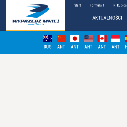
Start
Formuła 1
R. Kubica
AKTUALNOŚCI
RUS
ANT
ANT
ANT
ANT
ANT