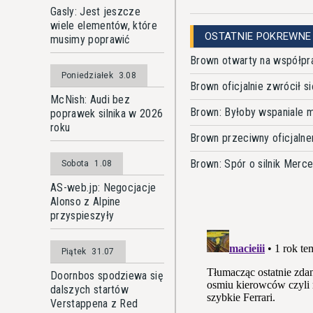
Gasly: Jest jeszcze
wiele elementów, które
OSTATNIE POKREWNE
musimy poprawić
Brown otwarty na współp
Poniedziałek
3.08
Brown oficjalnie zwrócił s
McNish: Audi bez
Brown: Byłoby wspaniale m
poprawek silnika w 2026
roku
Brown przeciwny oficjaln
Brown: Spór o silnik Merc
Sobota
1.08
AS-web.jp: Negocjacje
Alonso z Alpine
przyspieszyły
Piątek
31.07
Doornbos spodziewa się
dalszych startów
Verstappena z Red