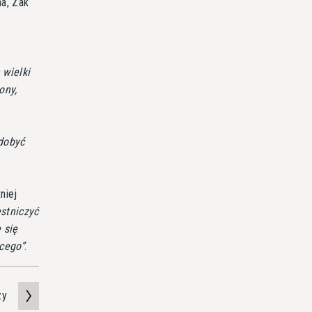
a, Zak
 wielki
ony,
zdobyć
niej
stniczyć
 się
ącego
.
zy