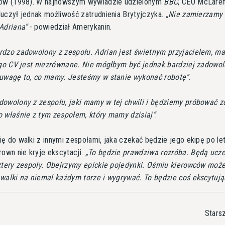
rów (1998). W najnowszym wywiadzie udzielonym
BBC
, CEO McLaren
uczył jednak możliwość zatrudnienia Brytyjczyka.
Nie zamierzamy
Adriana
- powiedział Amerykanin.
dzo zadowolony z zespołu. Adrian jest świetnym przyjacielem, ma
ego CV jest niezrównane. Nie mógłbym być jednak bardziej zadowol
 uwagę to, co mamy. Jesteśmy w stanie wykonać robotę
.
owolony z zespołu, jaki mamy w tej chwili i będziemy próbować 
o właśnie z tym zespołem, który mamy dzisiaj
.
ę do walki z innymi zespołami, jaka czekać będzie jego ekipę po let
rown nie kryje ekscytacji.
To będzie prawdziwa rozróba. Będą ucze
ztery zespoły. Obejrzymy epickie pojedynki. Ośmiu kierowców może
walki na niemal każdym torze i wygrywać. To będzie coś ekscytuj
Stars