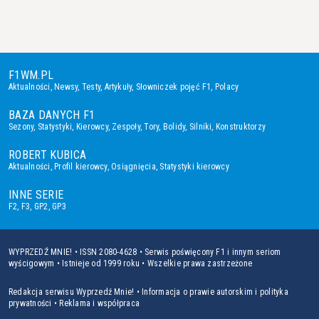
F1WM.PL
Aktualności
,
Newsy
,
Testy
,
Artykuły
,
Słowniczek pojęć F1
,
Polacy
BAZA DANYCH F1
Sezony
,
Statystyki
,
Kierowcy
,
Zespoły
,
Tory
,
Bolidy
,
Silniki
,
Konstruktorzy
ROBERT KUBICA
Aktualności
,
Profil kierowcy
,
Osiągnięcia
,
Statystyki kierowcy
INNE SERIE
F2
,
F3
,
GP2
,
GP3
WYPRZEDŹ MNIE! • ISSN 2080-4628 • Serwis poświęcony F1 i innym seriom
wyścigowym • Istnieje od 1999 roku • Wszelkie prawa zastrzeżone
Redakcja serwisu Wyprzedź Mnie!
•
Informacja o prawie autorskim i polityka
prywatności
•
Reklama i współpraca