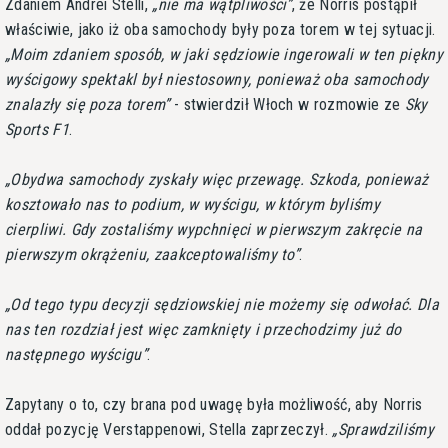
Zdaniem Andrei Stelli,
nie ma wątpliwości
, że Norris postąpił
właściwie, jako iż oba samochody były poza torem w tej sytuacji.
Moim zdaniem sposób, w jaki sędziowie ingerowali w ten piękny
wyścigowy spektakl był niestosowny, ponieważ oba samochody
znalazły się poza torem
- stwierdził Włoch w rozmowie ze
Sky
Sports F1
.
Obydwa samochody zyskały więc przewagę. Szkoda, ponieważ
kosztowało nas to podium, w wyścigu, w którym byliśmy
cierpliwi. Gdy zostaliśmy wypchnięci w pierwszym zakręcie na
pierwszym okrążeniu, zaakceptowaliśmy to
.
Od tego typu decyzji sędziowskiej nie możemy się odwołać. Dla
nas ten rozdział jest więc zamknięty i przechodzimy już do
następnego wyścigu
.
Zapytany o to, czy brana pod uwagę była możliwość, aby Norris
oddał pozycję Verstappenowi, Stella zaprzeczył.
Sprawdziliśmy