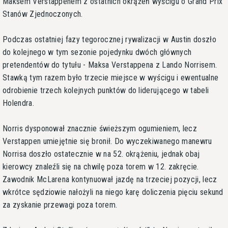
Maksem Verstappenem z ostatnich okrążeń wyścigu o Grand Prix
Stanów Zjednoczonych.
Podczas ostatniej fazy tegorocznej rywalizacji w Austin doszło
do kolejnego w tym sezonie pojedynku dwóch głównych
pretendentów do tytułu - Maksa Verstappena z Lando Norrisem.
Stawką tym razem było trzecie miejsce w wyścigu i ewentualne
odrobienie trzech kolejnych punktów do liderującego w tabeli
Holendra.
Norris dysponował znacznie świeższym ogumieniem, lecz
Verstappen umiejętnie się bronił. Do wyczekiwanego manewru
Norrisa doszło ostatecznie w na 52. okrążeniu, jednak obaj
kierowcy znaleźli się na chwilę poza torem w 12. zakręcie.
Zawodnik McLarena kontynuował jazdę na trzeciej pozycji, lecz
wkrótce sędziowie nałożyli na niego karę doliczenia pięciu sekund
za zyskanie przewagi poza torem.