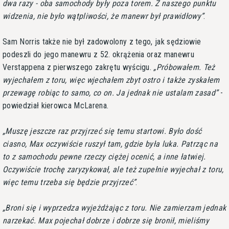
dwa razy - oba samochody były poza torem. Z naszego punktu
widzenia, nie było wątpliwości, że manewr był prawidłowy
.
Sam Norris także nie był zadowolony z tego, jak sędziowie
podeszli do jego manewru z 52. okrążenia oraz manewru
Verstappena z pierwszego zakrętu wyścigu.
Próbowałem. Też
wyjechałem z toru, więc wjechałem zbyt ostro i także zyskałem
przewagę robiąc to samo, co on. Ja jednak nie ustalam zasad
-
powiedział kierowca McLarena.
Muszę jeszcze raz przyjrzeć się temu startowi. Było dość
ciasno, Max oczywiście ruszył tam, gdzie była luka. Patrząc na
to z samochodu pewne rzeczy ciężej ocenić, a inne łatwiej.
Oczywiście trochę zaryzykował, ale też zupełnie wyjechał z toru,
więc temu trzeba się będzie przyjrzeć
.
Broni się i wyprzedza wyjeżdżając z toru. Nie zamierzam jednak
narzekać. Max pojechał dobrze i dobrze się bronił, mieliśmy