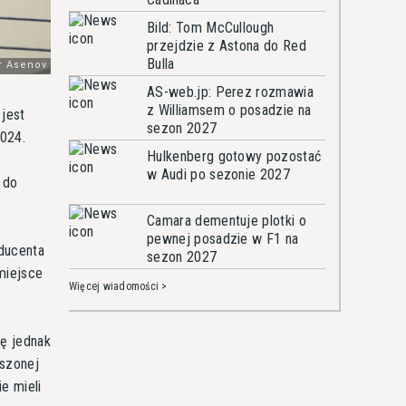
Bild: Tom McCullough
przejdzie z Astona do Red
Bulla
AS-web.jp: Perez rozmawia
z Williamsem o posadzie na
 jest
sezon 2027
024.
Hulkenberg gotowy pozostać
w Audi po sezonie 2027
 do
Camara dementuje plotki o
pewnej posadzie w F1 na
oducenta
sezon 2027
miejsce
Więcej wiadomości >
ę jednak
eszonej
e mieli