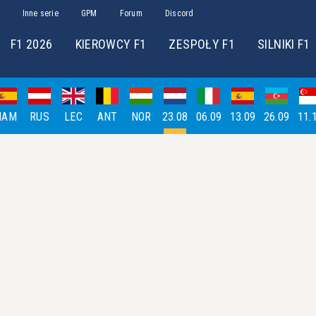
Inne serie
GPM
Forum
Discord
F1 2026
KIEROWCY F1
ZESPOŁY F1
SILNIKI F1
HAM
RUS
LEC
ANT
NOR
23.08
06.09
13.09
26.09
11.