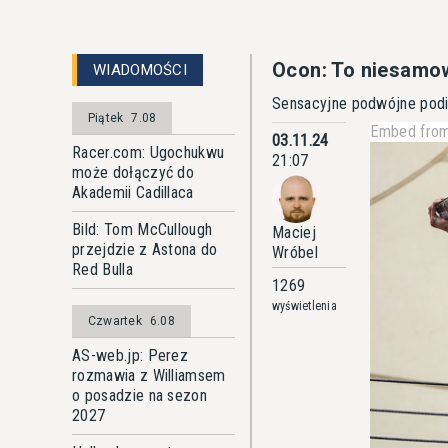
Ocon: To niesamow
WIADOMOŚCI
Sensacyjne podwójne podiu
Piątek
7.08
Embed from
03.11.24
Racer.com: Ugochukwu
21:07
może dołączyć do
Akademii Cadillaca
Bild: Tom McCullough
Maciej
przejdzie z Astona do
Wróbel
Red Bulla
1269
wyświetlenia
Czwartek
6.08
AS-web.jp: Perez
rozmawia z Williamsem
o posadzie na sezon
2027