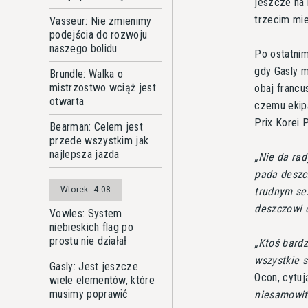
jeszcze na 
trzecim mie
Vasseur: Nie zmienimy
podejścia do rozwoju
naszego bolidu
Po ostatnim
gdy Gasly m
Brundle: Walka o
mistrzostwo wciąż jest
obaj francu
otwarta
czemu ekip
Prix Korei 
Bearman: Celem jest
przede wszystkim jak
najlepsza jazda
Nie da rad
pada deszcz
trudnym sez
Wtorek
4.08
deszczowi 
Vowles: System
niebieskich flag po
prostu nie działał
Ktoś bardz
wszystkie s
Gasly: Jest jeszcze
Ocon, cytuj
wiele elementów, które
musimy poprawić
niesamowi