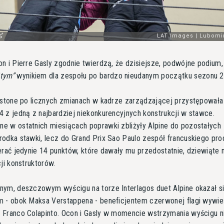
n i Pierre Gasly zgodnie twierdzą, że dzisiejsze, podwójne podium,
tym
wynikiem dla zespołu po bardzo nieudanym początku sezonu 2
nstone po licznych zmianach w kadrze zarządzającej przystępowała
 z jedną z najbardziej niekonkurencyjnych konstrukcji w stawce.
 w ostatnich miesiącach poprawki zbliżyły Alpine do pozostałych
odka stawki, lecz do Grand Prix Sao Paulo zespół francuskiego pr
erać jedynie 14 punktów, które dawały mu przedostatnie, dziewiąte 
cji konstruktorów.
ym, deszczowym wyścigu na torze Interlagos duet Alpine okazał si
m - obok Maksa Verstappena - beneficjentem czerwonej flagi wywi
Franco Colapinto. Ocon i Gasly w momencie wstrzymania wyścigu ni