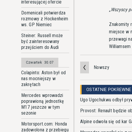
interesującej ofercie
Wszyscy po
Domenicali potwierdza
rozmowy z Hockenheim
Znakomity r
ws. GP Niemiec
miejsce w m
Steiner: Russell może
przewagi n
być zainteresowany
Williamsem 
przejściem do Audi
Czwartek
30.07
Nowszy
Colapinto: Aston był od
nas mocniejszy w
zakrętach
OSTATNIE POKREWNE
Mercedes wprowadzi
Ugo Ugochukwu odbył pryw
poprawioną jednostkę
M17 jeszcze w tym
Provost: Renault będzie o
sezonie
Alpine odwoła się od kar 
Motorsport.com: Honda
zadowolona z przebiegu