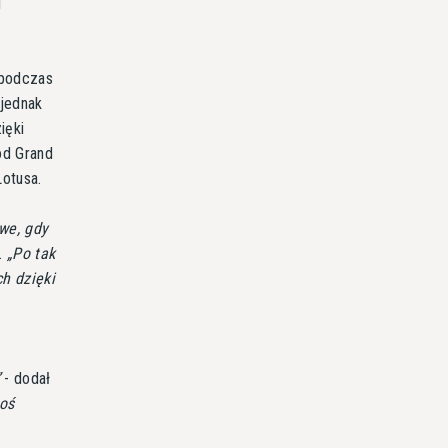
i
 podczas
 jednak
ięki
od Grand
Lotusa.
we, gdy
.
Po tak
h dzięki
- dodał
coś