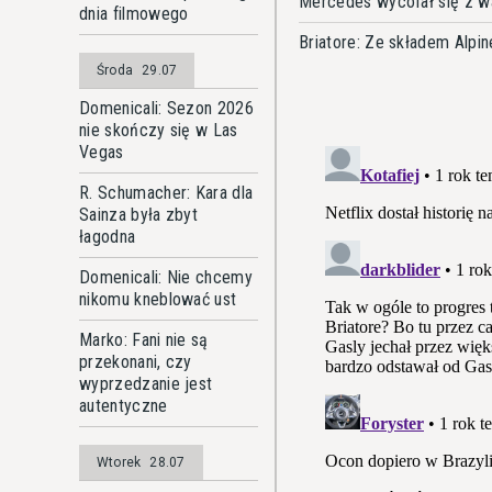
Mercedes wycofał się z wa
dnia filmowego
Briatore: Ze składem Alp
Środa
29.07
Domenicali: Sezon 2026
nie skończy się w Las
Vegas
R. Schumacher: Kara dla
Sainza była zbyt
łagodna
Domenicali: Nie chcemy
nikomu kneblować ust
Marko: Fani nie są
przekonani, czy
wyprzedzanie jest
autentyczne
Wtorek
28.07