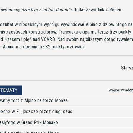
winniśmy dziś być z siebie dumni
- dodał zawodnik z Rouen.
ezultat w niedzielnym wyścigu wywindował Alpine z dziewiątego na
istrzostwach konstruktorów. Francuska ekipa ma teraz trzy punkty
ad Haasem i pięć nad VCARB. Nad swoim najbliższym dotąd rywalem
- Alpine ma obecnie aż 32 punkty przewagi.
Stars
 TEMATY
Więcej wiado
atny test z Alpine na torze Monza
becne w F1 jeszcze przez długi czas
Gasly'ego w Grand Prix Monako