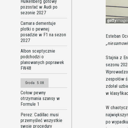
Hulkenberg gotowy
pozostać w Audi po
sezonie 2027
Camara dementuje
plotki o pewnej
posadzie w F1 na sezon
Esteban Oco
2027
niesamowi
Albon sceptycznie
podchodzi o
Stajnia z E
planowanych poprawek
sezonu 2024
FW48
Wprowadzone
zespołów śr
Środa
5.08
zdołał uzbi
Cołow pewny
w klasyfika
otrzymania szansy w
Formule 1
W chaotyczn
największy
Perez: Cadillac musi
przemyśleć wszystkie
po wypadku 
swoje procedury