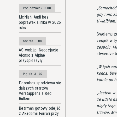
Samochód n
Poniedziałek
3.08
gdy rano z
McNish: Audi bez
Uwielbiam, 
poprawek silnika w 2026
roku
Swojemu zes
zespół w ty
Sobota
1.08
zespołu. M
AS-web.jp: Negocjacje
stwierdził 
Alonso z Alpine
przyspieszyły
W tych war
końca. Dwa 
Piątek
31.07
karcie do b
Doornbos spodziewa się
dalszych startów
Jestem w t
Verstappena z Red
Bullem
że udało na
nigdy tego 
Bearman gotowy odejść
trzecie. M
z Akademii Ferrari przy