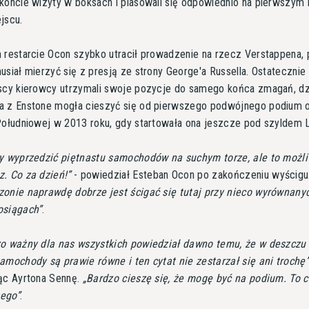
koncie wizyty w boksach i plasowali się odpowiednio na pierwszym 
jscu.
 restarcie Ocon szybko utracił prowadzenie na rzecz Verstappena,
usiał mierzyć się z presją ze strony George'a Russella. Ostatecznie
scy kierowcy utrzymali swoje pozycje do samego końca zmagań, dz
a z Enstone mogła cieszyć się od pierwszego podwójnego podium 
Południowej w 2013 roku, gdy startowała ona jeszcze pod szyldem 
y wyprzedzić piętnastu samochodów na suchym torze, ale to możli
. Co za dzień!
- powiedział Esteban Ocon po zakończeniu wyścigu
onie naprawdę dobrze jest ścigać się tutaj przy nieco wyrównanyc
osiągach
.
o ważny dla nas wszystkich powiedział dawno temu, że w deszczu
amochody są prawie równe i ten cytat nie zestarzał się ani trochę
ąc Ayrtona Sennę.
Bardzo cieszę się, że mogę być na podium. To 
tego
.