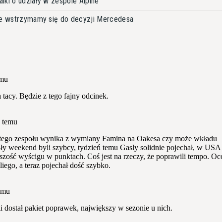
lki o udziały w zespole Alpine
ine wstrzymamy się do decyzji Mercedesa