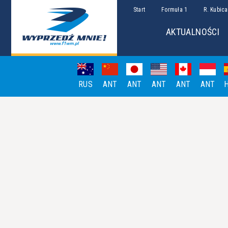
Start
Formuła 1
R. Kubica
AKTUALNOŚCI
RUS
ANT
ANT
ANT
ANT
ANT