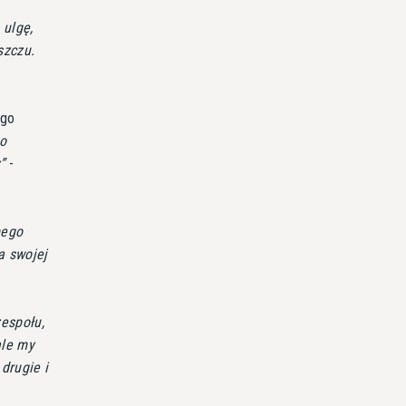
 ulgę,
szczu.
ego
o
y
-
mego
a swojej
espołu,
ale my
drugie i