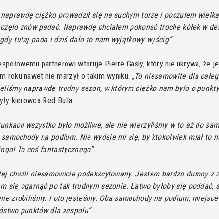
aprawdę ciężko prowadził się na suchym torze i poczułem wielką
aczęło znów padać. Naprawdę chciałem pokonać trochę kółek w de
gdy tutaj pada i dziś dało to nam wyjątkowy wyścig
.
połowemu partnerowi wtóruje Pierre Gasly, który nie ukrywa, że j
m roku nawet nie marzył o takim wyniku.
To niesamowite dla całeg
ieliśmy naprawdę trudny sezon, w którym ciężko nam było o punkt
były kierowca Red Bulla.
unkach wszystko było możliwe, ale nie wierzyliśmy w to aż do sa
samochody na podium. Nie wydaje mi się, by ktokolwiek miał to n
ingo! To coś fantastycznego
.
ej chwili niesamowicie podekscytowany. Jestem bardzo dumny z z
m się ogarnąć po tak trudnym sezonie. Łatwo byłoby się poddać, 
nie zrobiliśmy. I oto jesteśmy. Oba samochody na podium, miejsce 
nóstwo punktów dla zespołu
.