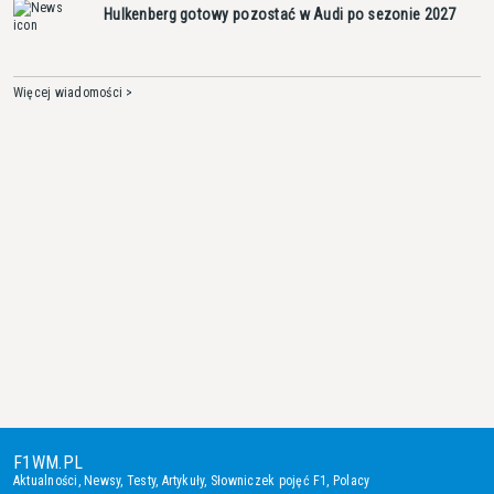
Hulkenberg gotowy pozostać w Audi po sezonie 2027
Więcej wiadomości >
F1WM.PL
Aktualności
,
Newsy
,
Testy
,
Artykuły
,
Słowniczek pojęć F1
,
Polacy