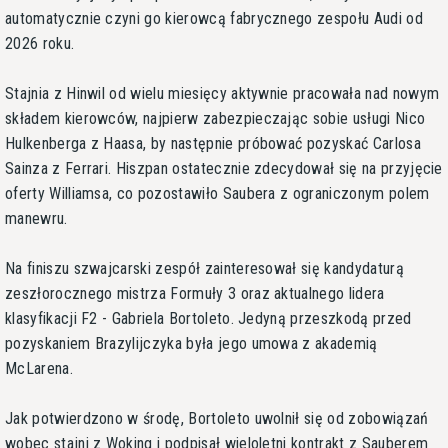
automatycznie czyni go kierowcą fabrycznego zespołu Audi od
2026 roku.
Stajnia z Hinwil od wielu miesięcy aktywnie pracowała nad nowym
składem kierowców, najpierw zabezpieczając sobie usługi Nico
Hulkenberga z Haasa, by następnie próbować pozyskać Carlosa
Sainza z Ferrari. Hiszpan ostatecznie zdecydował się na przyjęcie
oferty Williamsa, co pozostawiło Saubera z ograniczonym polem
manewru.
Na finiszu szwajcarski zespół zainteresował się kandydaturą
zeszłorocznego mistrza Formuły 3 oraz aktualnego lidera
klasyfikacji F2 - Gabriela Bortoleto. Jedyną przeszkodą przed
pozyskaniem Brazylijczyka była jego umowa z akademią
McLarena.
Jak potwierdzono w środę, Bortoleto uwolnił się od zobowiązań
wobec stajni z Woking i podpisał wieloletni kontrakt z Sauberem