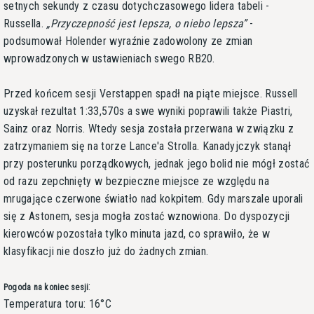
setnych sekundy z czasu dotychczasowego lidera tabeli -
Russella.
Przyczepność jest lepsza, o niebo lepsza
-
podsumował Holender wyraźnie zadowolony ze zmian
wprowadzonych w ustawieniach swego RB20.
Przed końcem sesji Verstappen spadł na piąte miejsce. Russell
uzyskał rezultat 1:33,570s a swe wyniki poprawili także Piastri,
Sainz oraz Norris. Wtedy sesja została przerwana w związku z
zatrzymaniem się na torze Lance'a Strolla. Kanadyjczyk stanął
przy posterunku porządkowych, jednak jego bolid nie mógł zostać
od razu zepchnięty w bezpieczne miejsce ze względu na
mrugające czerwone światło nad kokpitem. Gdy marszale uporali
się z Astonem, sesja mogła zostać wznowiona. Do dyspozycji
kierowców pozostała tylko minuta jazd, co sprawiło, że w
klasyfikacji nie doszło już do żadnych zmian.
:
Pogoda na koniec sesji
Temperatura toru: 16°C