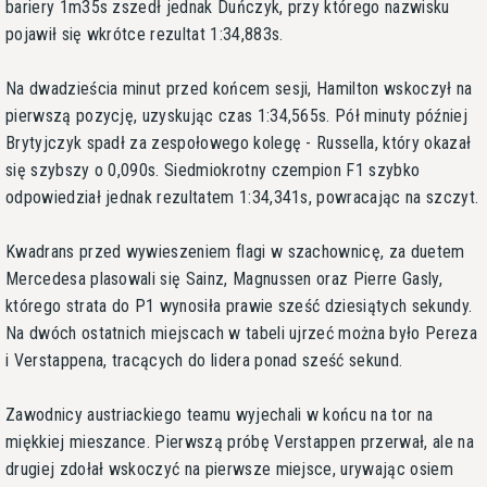
bariery 1m35s zszedł jednak Duńczyk, przy którego nazwisku
pojawił się wkrótce rezultat 1:34,883s.
Na dwadzieścia minut przed końcem sesji, Hamilton wskoczył na
pierwszą pozycję, uzyskując czas 1:34,565s. Pół minuty później
Brytyjczyk spadł za zespołowego kolegę - Russella, który okazał
się szybszy o 0,090s. Siedmiokrotny czempion F1 szybko
odpowiedział jednak rezultatem 1:34,341s, powracając na szczyt.
Kwadrans przed wywieszeniem flagi w szachownicę, za duetem
Mercedesa plasowali się Sainz, Magnussen oraz Pierre Gasly,
którego strata do P1 wynosiła prawie sześć dziesiątych sekundy.
Na dwóch ostatnich miejscach w tabeli ujrzeć można było Pereza
i Verstappena, tracących do lidera ponad sześć sekund.
Zawodnicy austriackiego teamu wyjechali w końcu na tor na
miękkiej mieszance. Pierwszą próbę Verstappen przerwał, ale na
drugiej zdołał wskoczyć na pierwsze miejsce, urywając osiem