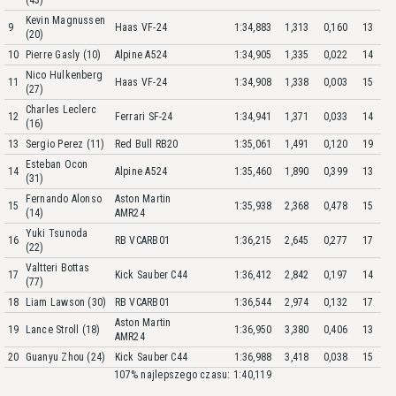
Kevin Magnussen
9
Haas VF-24
1:34,883
1,313
0,160
13
(20)
10
Pierre Gasly (10)
Alpine A524
1:34,905
1,335
0,022
14
Nico Hulkenberg
11
Haas VF-24
1:34,908
1,338
0,003
15
(27)
Charles Leclerc
12
Ferrari SF-24
1:34,941
1,371
0,033
14
(16)
13
Sergio Perez (11)
Red Bull RB20
1:35,061
1,491
0,120
19
Esteban Ocon
14
Alpine A524
1:35,460
1,890
0,399
13
(31)
Fernando Alonso
Aston Martin
15
1:35,938
2,368
0,478
15
(14)
AMR24
Yuki Tsunoda
16
RB VCARB01
1:36,215
2,645
0,277
17
(22)
Valtteri Bottas
17
Kick Sauber C44
1:36,412
2,842
0,197
14
(77)
18
Liam Lawson (30)
RB VCARB01
1:36,544
2,974
0,132
17
Aston Martin
19
Lance Stroll (18)
1:36,950
3,380
0,406
13
AMR24
20
Guanyu Zhou (24)
Kick Sauber C44
1:36,988
3,418
0,038
15
107% najlepszego czasu: 1:40,119