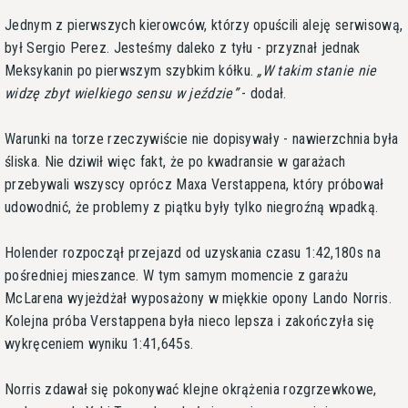
Jednym z pierwszych kierowców, którzy opuścili aleję serwisową,
był Sergio Perez. Jesteśmy daleko z tyłu - przyznał jednak
Meksykanin po pierwszym szybkim kółku.
W takim stanie nie
widzę zbyt wielkiego sensu w jeździe
- dodał.
Warunki na torze rzeczywiście nie dopisywały - nawierzchnia była
śliska. Nie dziwił więc fakt, że po kwadransie w garażach
przebywali wszyscy oprócz Maxa Verstappena, który próbował
udowodnić, że problemy z piątku były tylko niegroźną wpadką.
Holender rozpoczął przejazd od uzyskania czasu 1:42,180s na
pośredniej mieszance. W tym samym momencie z garażu
McLarena wyjeżdżał wyposażony w miękkie opony Lando Norris.
Kolejna próba Verstappena była nieco lepsza i zakończyła się
wykręceniem wyniku 1:41,645s.
Norris zdawał się pokonywać klejne okrążenia rozgrzewkowe,