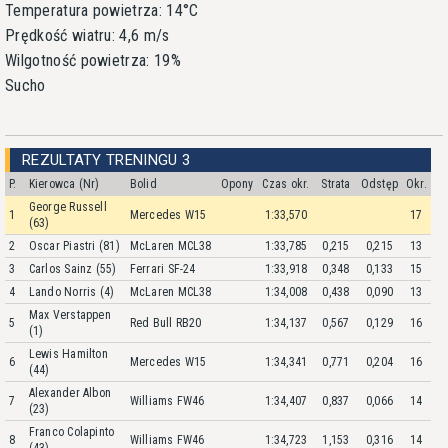
Temperatura powietrza: 14°C
Prędkość wiatru: 4,6 m/s
Wilgotność powietrza: 19%
Sucho
REZULTATY TRENINGU 3
P.
Kierowca (Nr)
Bolid
Opony
Czas okr.
Strata
Odstęp
Okr.
George Russell
1
Mercedes W15
1:33,570
17
(63)
2
Oscar Piastri (81)
McLaren MCL38
1:33,785
0,215
0,215
13
3
Carlos Sainz (55)
Ferrari SF-24
1:33,918
0,348
0,133
15
4
Lando Norris (4)
McLaren MCL38
1:34,008
0,438
0,090
13
Max Verstappen
5
Red Bull RB20
1:34,137
0,567
0,129
16
(1)
Lewis Hamilton
6
Mercedes W15
1:34,341
0,771
0,204
16
(44)
Alexander Albon
7
Williams FW46
1:34,407
0,837
0,066
14
(23)
Franco Colapinto
8
Williams FW46
1:34,723
1,153
0,316
14
(43)