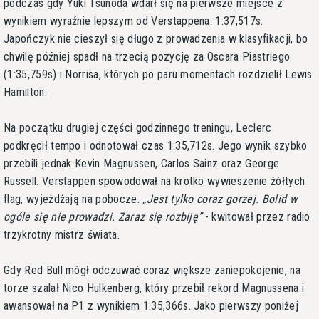
podczas gdy Yuki Tsunoda wdarł się na pierwsze miejsce z
wynikiem wyraźnie lepszym od Verstappena: 1:37,517s.
Japończyk nie cieszył się długo z prowadzenia w klasyfikacji, bo
chwilę później spadł na trzecią pozycję za Oscara Piastriego
(1:35,759s) i Norrisa, których po paru momentach rozdzielił Lewis
Hamilton.
Na początku drugiej części godzinnego treningu, Leclerc
podkręcił tempo i odnotował czas 1:35,712s. Jego wynik szybko
przebili jednak Kevin Magnussen, Carlos Sainz oraz George
Russell. Verstappen spowodował na krotko wywieszenie żółtych
flag, wyjeżdżają na pobocze.
Jest tylko coraz gorzej. Bolid w
ogóle się nie prowadzi. Zaraz się rozbiję
- kwitował przez radio
trzykrotny mistrz świata.
Gdy Red Bull mógł odczuwać coraz większe zaniepokojenie, na
torze szalał Nico Hulkenberg, który przebił rekord Magnussena i
awansował na P1 z wynikiem 1:35,366s. Jako pierwszy poniżej