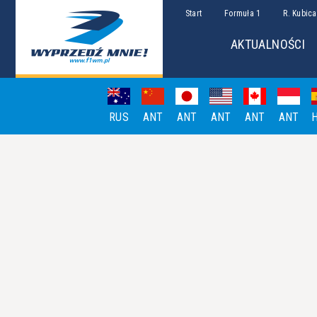
Start
Formuła 1
R. Kubica
AKTUALNOŚCI
RUS
ANT
ANT
ANT
ANT
ANT