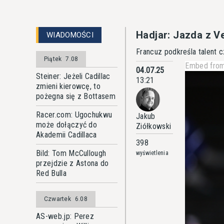
Hadjar: Jazda z 
WIADOMOŚCI
Francuz podkreśla talent c
Piątek
7.08
Embed from
04.07.25
Steiner: Jeżeli Cadillac
13:21
zmieni kierowcę, to
pożegna się z Bottasem
Racer.com: Ugochukwu
Jakub
może dołączyć do
Ziółkowski
Akademii Cadillaca
398
Bild: Tom McCullough
wyświetlenia
przejdzie z Astona do
Red Bulla
Czwartek
6.08
AS-web.jp: Perez