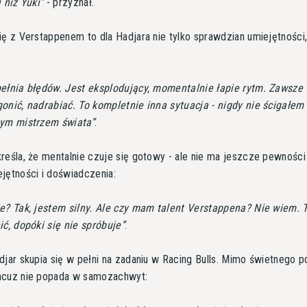
 niż Yuki
- przyznał.
ię z Verstappenem to dla Hadjara nie tylko sprawdzian umiejętności, 
ełnia błędów. Jest eksplodujący, momentalnie łapie rytm. Zawsze
onić, nadrabiać. To kompletnie inna sytuacja - nigdy nie ścigałem 
nym mistrzem świata
.
reśla, że mentalnie czuje się gotowy - ale nie ma jeszcze pewności
jętności i doświadczenia:
e? Tak, jestem silny. Ale czy mam talent Verstappena? Nie wiem. 
ić, dopóki się nie spróbuje
.
djar skupia się w pełni na zadaniu w Racing Bulls. Mimo świetnego 
ncuz nie popada w samozachwyt: