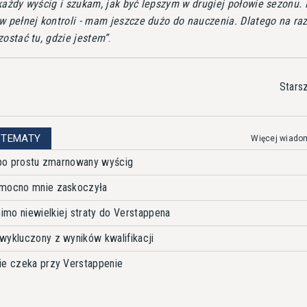
każdy wyścig i szukam, jak być lepszym w drugiej połowie sezonu.
w pełnej kontroli - mam jeszcze dużo do nauczenia. Dlatego na raz
zostać tu, gdzie jestem
.
Stars
 TEMATY
Więcej wiado
ł po prostu zmarnowany wyścig
 mocno mnie zaskoczyła
mo niewielkiej straty do Verstappena
wykluczony z wyników kwalifikacji
ie czeka przy Verstappenie