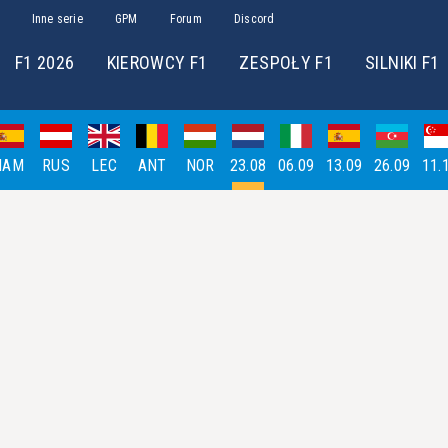
Inne serie
GPM
Forum
Discord
F1 2026
KIEROWCY F1
ZESPOŁY F1
SILNIKI F1
HAM
RUS
LEC
ANT
NOR
23.08
06.09
13.09
26.09
11.