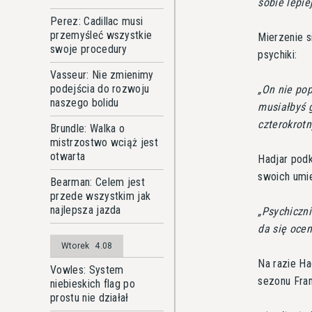
sobie lepiej
Perez: Cadillac musi
przemyśleć wszystkie
Mierzenie s
swoje procedury
psychiki:
Vasseur: Nie zmienimy
podejścia do rozwoju
On nie pop
naszego bolidu
musiałbyś g
czterokrot
Brundle: Walka o
mistrzostwo wciąż jest
otwarta
Hadjar podk
swoich umie
Bearman: Celem jest
przede wszystkim jak
najlepsza jazda
Psychiczni
da się ocen
Wtorek
4.08
Na razie Ha
Vowles: System
sezonu Fra
niebieskich flag po
prostu nie działał