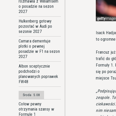
rozmawia z Williamsem
o posadzie na sezon
2027
Hulkenberg gotowy
pozostać w Audi po
sezonie 2027
Isack Hadja
to ogromne 
Camara dementuje
plotki o pewnej
posadzie w F1 na sezon
Francuz już
2027
trafić do g
Formuły 1. 
Albon sceptycznie
podchodzi o
się po pora
planowanych poprawek
miejsce Tsu
FW48
Podpisując
Środa
5.08
zespole. To
ciekawości.
Cołow pewny
otrzymania szansy w
nim niesamo
Formule 1