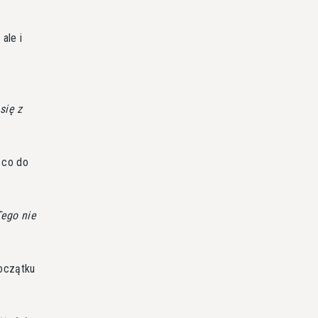
ale i
się z
 co do
Tego nie
początku