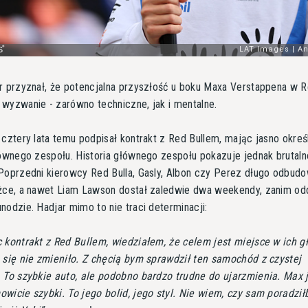
r przyznał, że potencjalna przyszłość u boku Maxa Verstappena w R
wyzwanie - zarówno techniczne, jak i mentalne.
 cztery lata temu podpisał kontrakt z Red Bullem, mając jasno okreś
łównego zespołu. Historia głównego zespołu pokazuje jednak brutal
Poprzedni kierowcy Red Bulla, Gasly, Albon czy Perez długo odbud
żce, a nawet Liam Lawson dostał zaledwie dwa weekendy, zanim od
nodzie. Hadjar mimo to nie traci determinacji:
 kontrakt z Red Bullem, wiedziałem, że celem jest miejsce w ich 
 się nie zmieniło. Z chęcią bym sprawdził ten samochód z czystej
 To szybkie auto, ale podobno bardzo trudne do ujarzmienia. Max 
wicie szybki. To jego bolid, jego styl. Nie wiem, czy sam poradzi