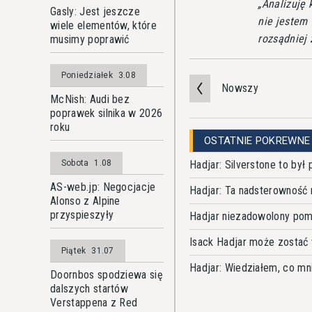
Analizuję 
Gasly: Jest jeszcze
nie jestem 
wiele elementów, które
rozsądniej 
musimy poprawić
Poniedziałek
3.08
Nowszy
McNish: Audi bez
poprawek silnika w 2026
roku
OSTATNIE POKREWNE
Hadjar: Silverstone to by
Sobota
1.08
AS-web.jp: Negocjacje
Hadjar: Ta nadsterowność
Alonso z Alpine
przyspieszyły
Hadjar niezadowolony pomi
Isack Hadjar może zostać 
Piątek
31.07
Hadjar: Wiedziałem, co mn
Doornbos spodziewa się
dalszych startów
Verstappena z Red