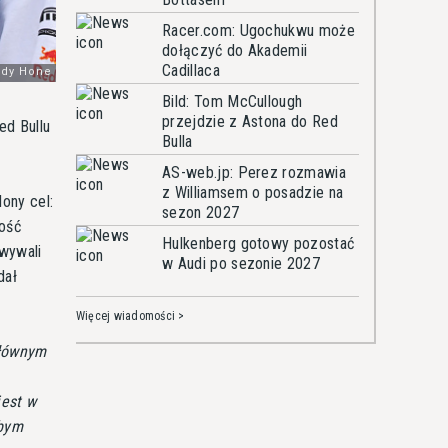
Racer.com: Ugochukwu może
dołączyć do Akademii
Cadillaca
Bild: Tom McCullough
przejdzie z Astona do Red
ed Bullu
Bulla
AS-web.jp: Perez rozmawia
z Williamsem o posadzie na
lony cel:
sezon 2027
ność
Hulkenberg gotowy pozostać
owywali
w Audi po sezonie 2027
dał
Więcej wiadomości >
głównym
jest w
łbym