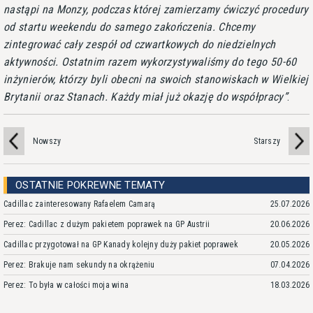
nastąpi na Monzy, podczas której zamierzamy ćwiczyć procedury
od startu weekendu do samego zakończenia. Chcemy
zintegrować cały zespół od czwartkowych do niedzielnych
aktywności. Ostatnim razem wykorzystywaliśmy do tego 50-60
inżynierów, którzy byli obecni na swoich stanowiskach w Wielkiej
Brytanii oraz Stanach. Każdy miał już okazję do współpracy
.
Nowszy
Starszy
OSTATNIE POKREWNE TEMATY
Cadillac zainteresowany Rafaelem Camarą
25.07.2026
Perez: Cadillac z dużym pakietem poprawek na GP Austrii
20.06.2026
Cadillac przygotował na GP Kanady kolejny duży pakiet poprawek
20.05.2026
Perez: Brakuje nam sekundy na okrążeniu
07.04.2026
Perez: To była w całości moja wina
18.03.2026