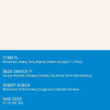
F1WM.PL
Aktualności
,
Newsy
,
Testy
,
Artykuły
,
Słowniczek pojęć F1
,
Polacy
BAZA DANYCH F1
Sezony
,
Statystyki
,
Kierowcy
,
Zespoły
,
Tory
,
Bolidy
,
Silniki
,
Konstruktorzy
ROBERT KUBICA
Aktualności
,
Profil kierowcy
,
Osiągnięcia
,
Statystyki kierowcy
INNE SERIE
F2
,
F3
,
GP2
,
GP3